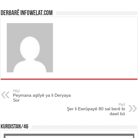
Derbarê infowelat.com
Pêşî
Peymana aştîyê ya li Deryaya
Sor
Piştî
Şer li Ewrûpayê 80 sal berê bi
dawî bû
KURDISTAN/46