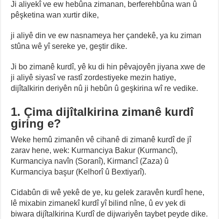
Ji aliyekî ve ew hebûna zimanan, berferehbûna wan û
pêşketina wan xurtir dike,
ji aliyê din ve ew nasnameya her çandekê, ya ku ziman
stûna wê yî sereke ye, geştir dike.
Ji bo zimanê kurdî, yê ku di hin pêvajoyên jiyana xwe de
ji aliyê siyasî ve rastî zordestiyeke mezin hatiye,
dijîtalkirin deriyên nû ji hebûn û geşkirina wî re vedike.
1. Çima dijîtalkirina zimanê kurdî
giring e?
Weke hemû zimanên vê cihanê di zimanê kurdî de jî
zarav hene, wek: Kurmanciya Bakur (Kurmancî),
Kurmanciya navîn (Soranî), Kirmancî (Zaza) û
Kurmanciya başur (Kelhorî û Bextiyarî).
Cidabûn di wê yekê de ye, ku gelek zaravên kurdî hene,
lê mixabin zimanekî kurdî yî bilind nîne, û ev yek di
biwara dijîtalkirina Kurdî de dijwariyên taybet peyde dike.