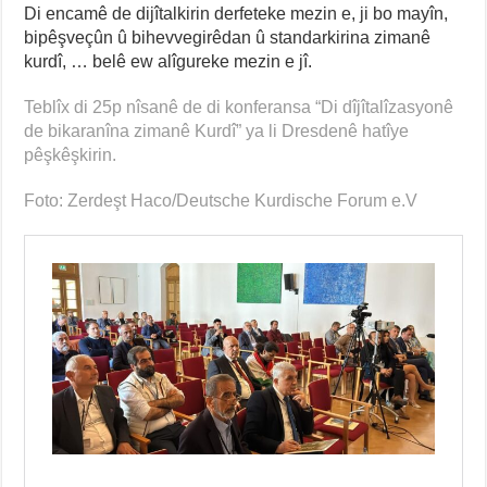
Di encamê de dijîtalkirin derfeteke mezin e, ji bo mayîn,
bipêşveçûn û bihevvegirêdan û standarkirina zimanê
kurdî, … belê ew alîgureke mezin e jî.
Teblîx di 25p nîsanê de di konferansa “Di dîjîtalîzasyonê
de bikaranîna zimanê Kurdî” ya li Dresdenê hatîye
pêşkêşkirin.
Foto: Zerdeşt Haco/Deutsche
Kurdische Forum e.V