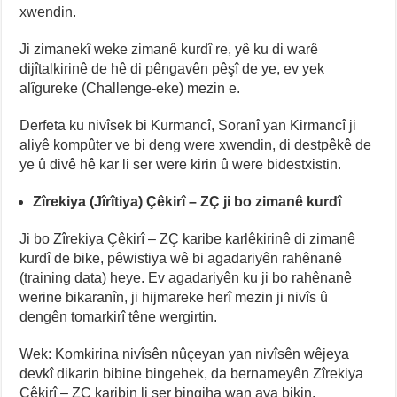
xwendin.
Ji zimanekî weke zimanê kurdî re, yê ku di warê
dijîtalkirinê de hê di pêngavên pêşî de ye, ev yek
alîgureke (Challenge-eke) mezin e.
Derfeta ku nivîsek bi Kurmancî, Soranî yan Kirmancî ji
aliyê kompûter ve bi deng were xwendin, di destpêkê de
ye û divê hê kar li ser were kirin û were bidestxistin.
Zîrekiya (Jîrîtiya) Çêkirî – ZÇ ji bo zimanê kurdî
Ji bo Zîrekiya Çêkirî – ZÇ karibe karlêkirinê di zimanê
kurdî de bike, pêwistiya wê bi agadariyên rahênanê
(training data) heye. Ev agadariyên ku ji bo rahênanê
werine bikaranîn, ji hijmareke herî mezin ji nivîs û
dengên tomarkirî têne wergirtin.
Wek: Komkirina nivîsên nûçeyan yan nivîsên wêjeya
devkî dikarin bibine bingehek, da bernameyên Zîrekiya
Çêkirî – ZÇ karibin li ser bingiha wan ava bikin.