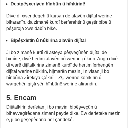
Destpêşxeriyên hînbûn û hînkirinê
Divê di xwendegeh û kursan de alavên dijîtal werine
bikaranîn, da zimanê kurdî berferehtir û geştir bibe û
pêşeroja xwe dabîn bike.
Bipêşxistin û nûkirina alavên dijîtal
Ji bo zimanê kurdî di asteya pêşveçûnên dijîtal de
bimîne, divê hertim alavên nû werine çêkirin. Ango divê
di warê dijîtalkirina zimanê kurdî de hertim ferhengên
dijîtal werine nûkirin, hijmarên mezin ji nivîsan ji bo
hînbûna Zîrekiya Çêkirî – ZÇ werine komkirin û
wargehên giştî yên hînbûnê werine afirandin.
5. Encam
Dijîtalkirin derfetan ji bo mayîn, bipêşveçûn û
bihevvegirêdana zimanî peyde dike. Ew derfeteke mezin
e, ji bo geşepêdana her çandekê.