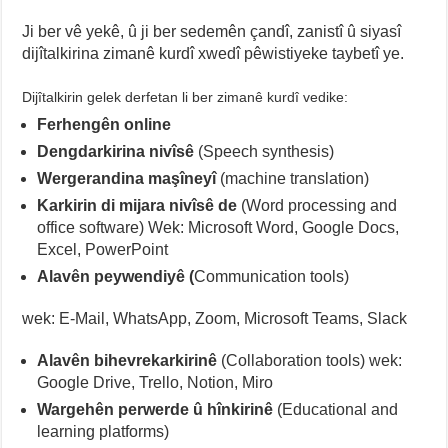
Ji ber vê yekê, û ji ber sedemên çandî, zanistî û siyasî
dijîtalkirina zimanê kurdî xwedî pêwistiyeke taybetî ye.
Dijîtalkirin gelek derfetan li ber zimanê kurdî vedike:
Ferhengên online
Dengdarkirina nivîsê
(Speech synthesis)
Wergerandina maşîneyî
(machine translation)
Karkirin di mijara nivîsê de
(Word processing and
office software) Wek: Microsoft Word, Google Docs,
Excel, PowerPoint
Alavên peywendiyê (
Communication tools)
wek: E-Mail, WhatsApp, Zoom, Microsoft Teams, Slack
Alavên bihevrekarkirinê
(Collaboration tools) wek:
Google Drive, Trello, Notion, Miro
Wargehên perwerde û hînkirinê
(Educational and
learning platforms)