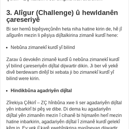
3. Alîgur (Challenge) û hewldanên
çareseriyê
Bi ser hemû bipêşveçûnên heta niha hatine kirin de, hê jî
alîgurên mezin li pêşiya dijîtalkirina zimanê kurdî hene:
Nebûna zimanekî kurdî yî bilind
Zarav û devokên zimanê kurdî û nebûna zimanekî kurdî
yî bilind çareseriyên dijîtal dijwartir dikin. Ji ber vê yekê
divê berdewam dirêjî bi xebata ji bo zimanekî kurdî yî
bilind were kirin.
Hindikbûna agadriyên dijîtal
Zîrekiya Çêkirî – ZÇ hînbûna xwe li ser agadariyên dijîtal
yên inbarkirî bi pêş ve dibe. Di dema ku agadariyên
dijîtal yên zimanên mezin î cihanê bi hijmarên herî mezin
hatine inbarkirin, agadariyên dijîtal î zimanê kurdî gelekî
kêm in. Ev yek jî karê xwehînikrina maşîneyan dijwartir