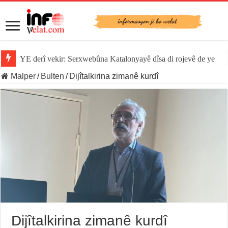
YE derî vekir: Serxwebûna Katalonyayê dîsa di rojevê de ye
Sînorê di navbera Îspanya û Cebelîtariqê de hate rakirin
Malper
/
Bulten
/
Dijîtalkirina zimanê kurdî
Dijîtalkirina zimanê kurdî