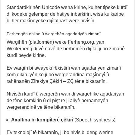
Standardkirinên Unicode weha kirine, ku her tîpeke kurdî
di kodeke gelemper de hatiye inbarkirin, wisa ku karibe
bi her makîneyeke dijîtal rast were nivîsîn.
Ferhengên online û wargehên agadariyên zimanî
Wargihên (platformên) weke Ferheng.org. yan
Wikiferheng di vê navê de berhemên dijîtal ji bo zimanê
kurdî peyde kirine.
Ev wargih bi awayekî rêxistinî wan agadariyên zimanî
kom dikin, yên ko ji bo wergerandina maşîneyî û
rahênanên Zîrekiya Çêkirî – ZÇ têne bikaranîn.
Nivîsên kurdî û wergerên wan di wargehike agadariyan
de têne komkirin û di pişt re ji aliyê bernameyên
wergerandinê ve têne bikaranîn.
Axaftina bi kompîterê çêkirî
(Speech synthesis)
Ev teknolojî tê bikaranîn, ji bo nivîs bi deng werine