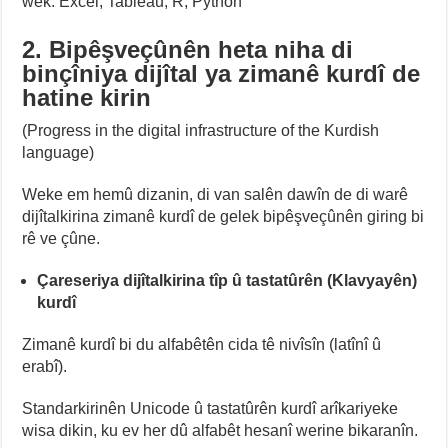
wek: Excel, Tableau, R, Python
2. Bipêşveçûnên heta niha di
binçîniya dijîtal ya zimanê kurdî de
hatine kirin
(Progress in the digital infrastructure of the Kurdish
language)
Weke em hemû dizanin, di van salên dawîn de di warê
dijîtalkirina zimanê kurdî de gelek bipêşveçûnên giring bi
rê ve çûne.
Çareseriya dijîtalkirina tîp û tastatûrên (Klavyayên)
kurdî
Zimanê kurdî bi du alfabêtên cida tê nivîsîn (latînî û
erabî).
Standarkirinên Unicode û tastatûrên kurdî arîkariyeke
wisa dikin, ku ev her dû alfabêt hesanî werine bikaranîn.