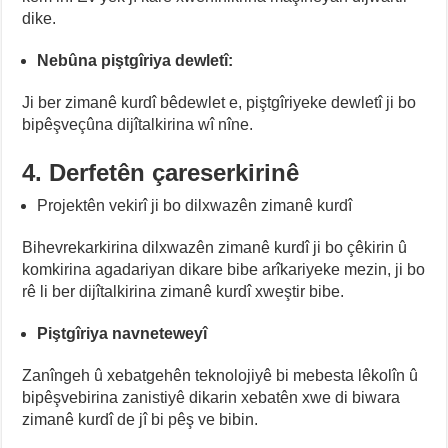
dike.
Nebûna piştgîriya dewletî:
Ji ber zimanê kurdî bêdewlet e, piştgîriyeke dewletî ji bo
bipêşveçûna dijîtalkirina wî nîne.
4. Derfetên çareserkirinê
Projektên vekirî ji bo dilxwazên zimanê kurdî
Bihevrekarkirina dilxwazên zimanê kurdî ji bo çêkirin û
komkirina agadariyan dikare bibe arîkariyeke mezin, ji bo
rê li ber dijîtalkirina zimanê kurdî xweştir bibe.
Piştgîriya navneteweyî
Zanîngeh û xebatgehên teknolojiyê bi mebesta lêkolîn û
bipêşvebirina zanistiyê dikarin xebatên xwe di biwara
zimanê kurdî de jî bi pêş ve bibin.