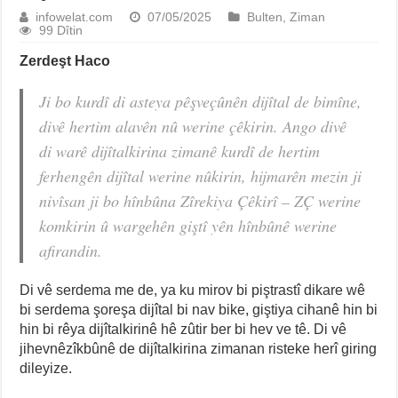
infowelat.com
07/05/2025
Bulten
,
Ziman
99 Dîtin
Zerdeşt Haco
Ji bo kurdî di asteya pêşveçûnên dijîtal de bimîne,
divê hertim alavên nû werine çêkirin. Ango divê
di warê dijîtalkirina zimanê kurdî de hertim
ferhengên dijîtal werine nûkirin, hijmarên mezin ji
nivîsan ji bo hînbûna Zîrekiya Çêkirî – ZÇ werine
komkirin û wargehên giştî yên hînbûnê werine
afirandin.
Di vê serdema me de, ya ku mirov bi piştrastî dikare wê
bi serdema şoreşa dijîtal bi nav bike, giştiya cihanê hin bi
hin bi rêya dijîtalkirinê hê zûtir ber bi hev ve tê. Di vê
jihevnêzîkbûnê de dijîtalkirina zimanan risteke herî giring
dileyize.