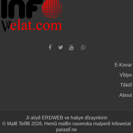
E-Kovar
Vîdyo
Têkilî
About
Ji aliyê
ERDWEB
ve hatiye dîzaynkirin
© Mafê Telîfê 2026, Hemû mafên naveroka malperê Infowelat
parastî ne