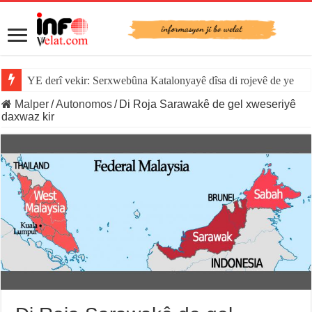
YE derî vekir: Serxwebûna Katalonyayê dîsa di rojevê de ye
Malper
/
Autonomos
/
Di Roja Sarawakê de gel xweseriyê
daxwaz kir