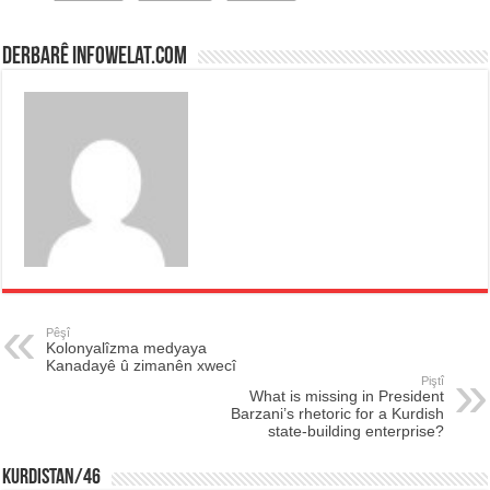
Derbarê infowelat.com
Pêşî
Kolonyalîzma medyaya
Kanadayê û zimanên xwecî
Piştî
What is missing in President
Barzani’s rhetoric for a Kurdish
state-building enterprise?
KURDISTAN/46