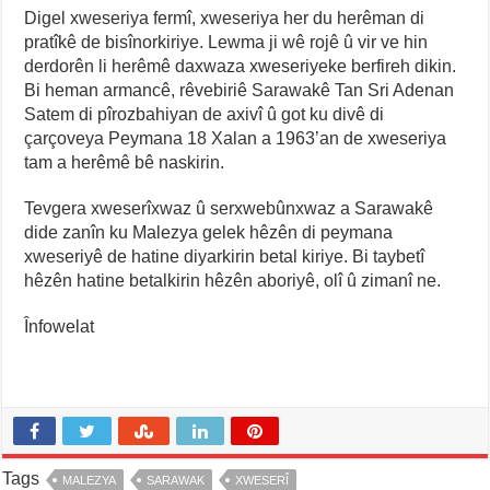
Digel xweseriya fermî, xweseriya her du herêman di
pratîkê de bisînorkiriye. Lewma ji wê rojê û vir ve hin
derdorên li herêmê daxwaza xweseriyeke berfireh dikin.
Bi heman armancê, rêvebiriê Sarawakê Tan Sri Adenan
Satem di pîrozbahiyan de axivî û got ku divê di
çarçoveya Peymana 18 Xalan a 1963’an de xweseriya
tam a herêmê bê naskirin.
Tevgera xweserîxwaz û serxwebûnxwaz a Sarawakê
dide zanîn ku Malezya gelek hêzên di peymana
xweseriyê de hatine diyarkirin betal kiriye. Bi taybetî
hêzên hatine betalkirin hêzên aboriyê, olî û zimanî ne.
Înfowelat
Tags
MALEZYA
SARAWAK
XWESERÎ