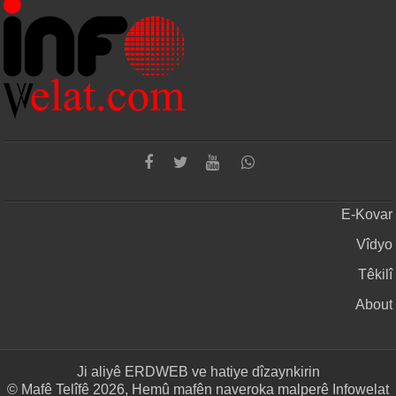
E-Kovar
Vîdyo
Têkilî
About
Ji aliyê
ERDWEB
ve hatiye dîzaynkirin
© Mafê Telîfê 2026, Hemû mafên naveroka malperê Infowelat