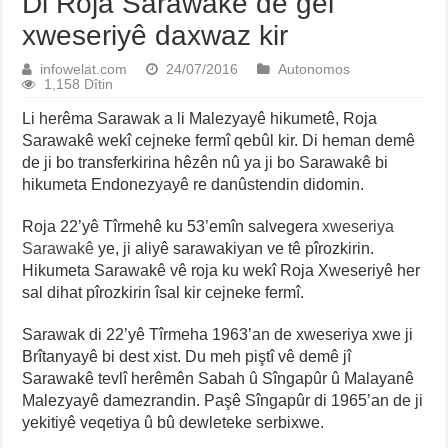
Di Roja Sarawakê de gel
xweseriyê daxwaz kir
infowelat.com
24/07/2016
Autonomos
1,158 Dîtin
Li herêma Sarawak a li Malezyayê hikumetê, Roja
Sarawakê wekî cejneke fermî qebûl kir. Di heman demê
de ji bo transferkirina hêzên nû ya ji bo Sarawakê bi
hikumeta Endonezyayê re danûstendin didomin.
Roja 22’yê Tîrmehê ku 53’emîn salvegera
xweseriya
Sarawakê
ye, ji aliyê sarawakiyan ve tê pîrozkirin.
Hikumeta Sarawakê vê roja ku wekî Roja Xweseriyê her
sal dihat pîrozkirin îsal kir cejneke fermî.
Sarawak di 22’yê Tîrmeha 1963’an de xweseriya xwe ji
Brîtanyayê bi dest xist. Du meh piştî vê demê jî
Sarawakê tevlî herêmên Sabah û Sîngapûr û Malayanê
Malezyayê damezrandin. Paşê Sîngapûr di 1965’an de ji
yekitiyê veqetiya û bû dewleteke serbixwe.