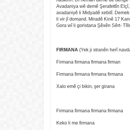
Avadaniya wê demê Şerafettîn Elçî,
avadaniyê li Midyadê xebitî. Demek 
li vir jî domand. Miradê Kinê 17 Kan
Gora wî li goristana Şêxên Sêrt- Tîll
FIRMANA
(Yek ji stranên herî navd
Firmana firmana firmana firman
Firmana firmana firmana firmana
Xalo emê çi bikin, şer girana
Firmana firmana firmana firmana
Keko li me firmana