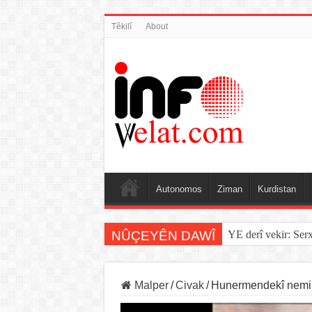
Têkilî
About
Autonomos
Ziman
Kurdistan
NÛÇEYÊN DAWÎ
YE derî vekir: Ser
Sînorê di navbera Î
Malper
/
Civak
/
Hunermendekî nemir