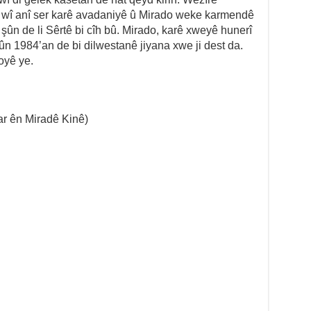
 wî anî ser karê avadaniyê û Mirado weke karmendê
şûn de li Sêrtê bi cîh bû. Mirado, karê xweyê hunerî
ûn 1984’an de bi dilwestanê jiyana xwe ji dest da.
oyê ye.
ar ên Miradê Kinê)