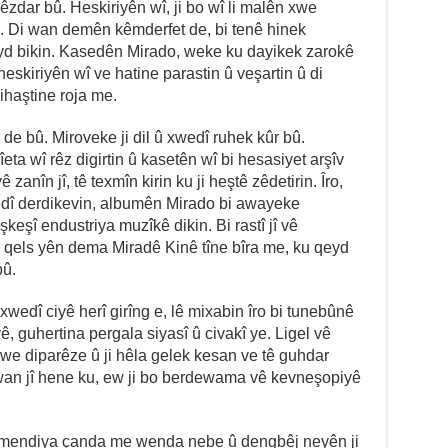
êzdar bû. Heskiriyên wî, ji bo wî li malên xwe
kê. Di wan demên kêmderfet de, bi tenê hinek
yd bikin. Kasedên Mirado, weke ku dayikek zarokê
eskiriyên wî ve hatine parastin û veşartin û di
ihaştine roja me.
de bû. Miroveke ji dil û xwedî ruhek kûr bû.
îeta wî rêz digirtin û kasetên wî bi hesasiyet arşîv
zanîn jî, tê texmîn kirin ku ji heştê zêdetirin. Îro,
edî derdikevin, albumên Mirado bi awayeke
şkeşî endustriya muzîkê dikin. Bi rastî jî vê
 qels yên dema Miradê Kinê tîne bîra me, ku qeyd
bû.
wedî ciyê herî girîng e, lê mixabin îro bi tunebûnê
, guhertina pergala siyasî û civakî ye. Ligel vê
 xwe diparêze û ji hêla gelek kesan ve tê guhdar
iwan jî hene ku, ew ji bo berdewama vê kevneşopiyê
lemendiya çanda me wenda nebe û dengbêj neyên ji