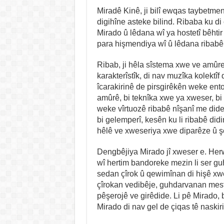
Miradê Kinê, ji bilî ewqas taybetme
digihîne asteke bilind. Ribaba ku di
Mirado û lêdana wî ya hostetî bêhtir
para hişmendiya wî û lêdana ribabê 
Ribab, ji hêla sîstema xwe ve amûre
karakterîstîk, di nav muzîka kolektîf
îcarakirinê de pirsgirêkên weke ent
amûrê, bi teknîka xwe ya xweser, bi 
weke vîrtuozê ribabê nîşanî me dide
bi gelemperî, kesên ku li ribabê didi
hêlê ve xweseriya xwe diparêze û şê
Dengbêjiya Mirado jî xweser e. Her
wî hertim bandoreke mezin li ser g
sedan çîrok û qewimînan di hişê xw
çîrokan vedibêje, guhdarvanan mest 
pêşerojê ve girêdide. Li pê Mirado,
Mirado di nav gel de çiqas tê naskiri