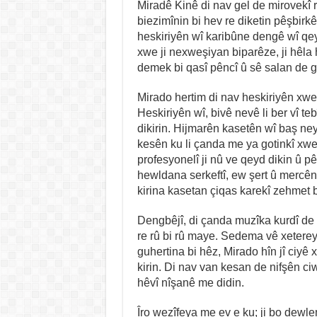
Miradê Kinê di nav gel de mirovekî r
biezimînin bi hev re diketin pêşbir
heskiriyên wî karibûne dengê wî qe
xwe ji nexweşiyan biparêze, ji hêla h
demek bi qasî pêncî û sê salan de g
Mirado hertim di nav heskiriyên xwe 
Heskiriyên wî, bivê nevê li ber vî teb
dikirin. Hijmarên kasetên wî baş neyê 
kesên ku li çanda me ya gotinkî xw
profesyonelî ji nû ve qeyd dikin û pê
hewldana serkeftî, ew şert û mercên
kirina kasetan çiqas karekî zehmet 
Dengbêjî, di çanda muzîka kurdî de x
re rû bi rû maye. Sedema vê xetereyê
guhertina bi hêz, Mirado hîn jî ciyê
kirin. Di nav van kesan de nifşên c
hêvî nîşanê me didin.
Îro wezîfeya me ev e ku; ji bo dew