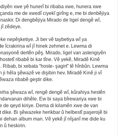
ndiyên xwe yê hunerî bi ribaba xwe, hunera xwe
 çanda me de xwedî ciyekî girîng e, me bi denbêjiya
 naskir. Di dengbêjiya Mirado de ligel dengê wî,
jî zêdeye.
ke nepêşketiye. Ji ber vê taybetiya wî ya
 de îcrakirina wî jî hinek zehmet e. Lewma di
onasyonê dertên pêş. Mirado, ligel van astengiyên
hostetî ribabê bi kar tîne. Vê yekê, Miradê Kinê
. Ribab, bi xebata “hoste- şagirt” tê hînbûn. Lewma
n ji hêla şêwazê ve dişibin hev. Miradê Kinê ji vî
waza ribabê geştir dike.
wiha şêwaza wî, rengê dengê wî, kûrahiya hestên
uhdarvanan dihêle. Ew bi saya bîrewariya xwe bi
e de qeyd kiriye. Dema di kilamên xwe de van
dike. Bi şêwazeke herikbar û helbestî paşerojê bi
 bi dehan album man. Vê yekê jî nîşanî me dide ku
n û heskirin.