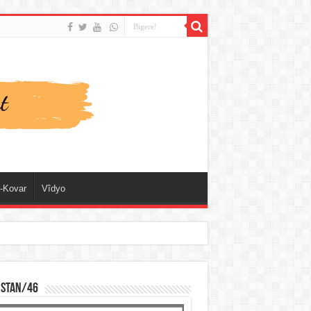
-Kovar
Vîdyo
ISTAN/46