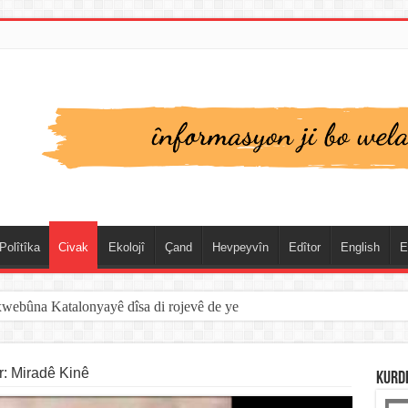
Polîtîka
Civak
Ekolojî
Çand
Hevpeyvîn
Edîtor
English
E
xwebûna Katalonyayê dîsa di rojevê de ye
spanya û Cebelîtariqê de hate rakirin
: Miradê Kinê
KURD