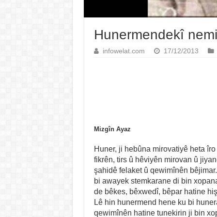
Hunermendekî nemir
infowelat.com
17/12/2013
Mizgîn Ayaz
Huner, ji hebûna mirovatiyê heta îr
fikrên, tirs û hêviyên mirovan û jiya
şahidê felaket û qewimînên bêjimar
bi awayek stemkarane di bin xopana
de bêkes, bêxwedî, bêpar hatine hişt
Lê hin hunermend hene ku bi hune
qewimînên hatine tunekirin ji bin xo