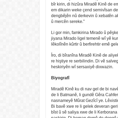
bîr kirin, di hizûra Miradê Kinê de
em dikarin weke çend sernivîsan dest
dengbêjên nû derkevin û xebatên ak
û mercên sereke.”
Li gor min, famkirina Mirado û pêşk
jiyana Mirado ligel temenê wî yê ku
lêkolînên kûrtir û berfirehtir emê ge
Îro, di bîranîna Miradê Kinê de aliy
re hiştiye re serbilindin. Di vê salv
heskiriyên wî sersaxiyê dixwazin.
Biyografî
Miradê Kinê ku di nav gel de bi navê
de li Batmanê, li gundê Gêra Cahfe
nasnameyê Mûrat Gezîcî ye. Lêxistin
Bi bavê xwe re li gelek deveran geri
bîst û sê saliya xwe de li Kerborana 
naskirin. Di heman demê de dengê wî