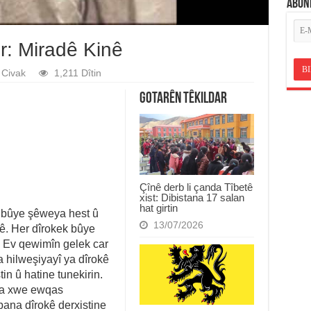
ABON
: Miradê Kinê
Civak
1,211 Dîtin
Gotarên Têkildar
Çînê derb li çanda Tîbetê
xist: Dibistana 17 salan
hat girtin
o bûye şêweya hest û
13/07/2026
nê. Her dîrokek bûye
. Ev qewimîn gelek car
 hilweşiyayî ya dîrokê
in û hatine tunekirin.
ra xwe ewqas
pana dîrokê derxistine