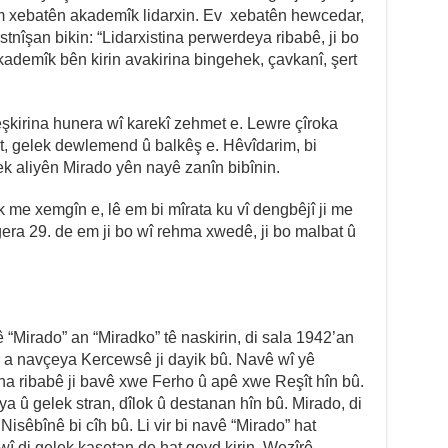
 em xebatên akademîk lidarxin. Ev xebatên hewcedar,
nîşan bikin: “Lidarxistina perwerdeya ribabê, ji bo
ademîk bên kirin avakirina bingehek, çavkanî, şert
eşkirina hunera wî karekî zehmet e. Lewre çîroka
rt, gelek dewlemend û balkêş e. Hêvîdarim, bi
lek aliyên Mirado yên nayê zanîn bibînin.
ek me xemgîn e, lê em bi mîrata ku vî dengbêjî ji me
egera 29. de em ji bo wî rehma xwedê, ji bo malbat û
 “Mirado” an “Miradko” tê naskirin, di sala 1942’an
r a navçeya Kercewsê ji dayik bû. Navê wî yê
a ribabê ji bavê xwe Ferho û apê xwe Reşît hîn bû.
ya û gelek stran, dîlok û destanan hîn bû. Mirado, di
Nisêbînê bi cîh bû. Li vir bi navê “Mirado” hat
 di gelek kasetan de hat qeyd kirin. Wezîrê