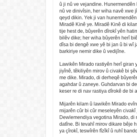
û ji nû ve vejandine. Hunermendên ku
nû ve dinivîsin, her wiha navê xwe jî
qeyd dikin. Yek ji van hunermendên
Miradê Kinê ye. Miradê Kinê di kil
tije hest de, bûyerên dîrokî yên hatin
bilêv dike; her wiha bûyerên herî b
dîsa bi dengê xwe yê bi jan û bi wî j
barkiriye nemir dike û vedijîne.
Lawikên Mirado rastiyên herî giran 
jiyînê, têkiliyên mirov û civakê bi 
me dike. Mirado, di derheqê bûyerên
agahdar û zaneye. Guhdarvan bi den
keser re di nav rastiya dîrokê de bi 
Mijarên kilam û lawikên Mirado evîn
mijarên cûr bi cûr meseleyên civakî 
Dewlemendiya vegotina Mirado, di 
datîne. Bi tevahî mirov dikare bêje
ya çîrokî, teswîrên fîzîkî û ruhî ban