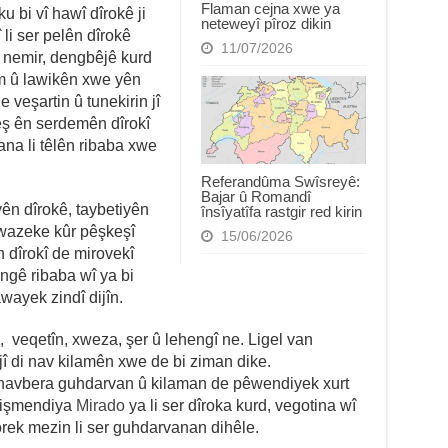
Flaman cejna xwe ya
 bi vî hawî dîrokê ji
neteweyî pîroz dikin
 li ser pelên dîrokê
11/07/2026
 nemir, dengbêjê kurd
am û lawikên xwe yên
e veşartin û tunekirin jî
iêş ên serdemên dîrokî
ana li têlên ribaba xwe
Referandûma Swîsreyê:
Bajar û Romandî
yên dîrokê, taybetiyên
însîyatîfa rastgir red kirin
şêwazeke kûr pêşkeşî
15/06/2026
 dîrokî de mirovekî
gê ribaba wî ya bi
awayek zindî dijîn.
, veqetîn, xweza, şer û lehengî ne. Ligel van
jî di nav kilamên xwe de bi ziman dike.
navbera guhdarvan û kilaman de pêwendiyek xurt
 hişmendiya
Mirado
ya li ser dîroka kurd, vegotina wî
dorek mezin li ser guhdarvanan dihêle.