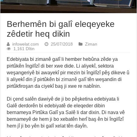
Berhemên bi galî eleqeyeke
zêdetir heq dikin
infowelat.com
25/07/2018
Ziman
1,161 Dîtin
Edebiyata bi zimanê galî li hember hebûna zêde ya
pirtûkên îngilîzî di ber xwe dide. Li aliyekî, sektora
weşangeriyê bi awayekî pir mezin bi îngilîzî pêş dikeve û
li aliyekî din jî pirtûkên bi
zimanê galî
tên weşandin di
pirtûkfiroşan da ciyekî baş ji xwe re nabînin.
Di çend salên dawiyê de ji bo pêşketina edebiyata li
Galê derdorên bi edebiyatê de eleqeder dibin
bernameya Pirtûka Galî ya Salê li dar dixin. Di nava vê
bernameyê de hem ji bo xebatên herî baş ên bi îngilîzî
hem jî ji bo yên bi galî xelat tên dayîn.