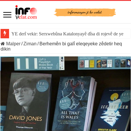
YE derî vekir: Serxwebûna Katalonyayê dîsa di rojevê de ye
Malper
/
Ziman
/
Berhemên bi galî eleqeyeke zêdetir heq
dikin