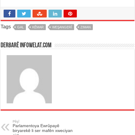
Tags
GAL
KÊMAR
WEŞANGERÎ
ZIMAN
Derbarê infowelat.com
Pêşî
Parlamentoya Ewrûpayê
biryarekê li ser mafên xweciyan