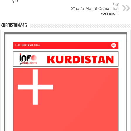
girt
Piştî
Sînor’a Menaf Osman hat
weşandin
KURDISTAN/46