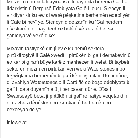
Merasîma bo xelatdayina îsal li paytexta herêma Gal hat
lidarxistin û Berpirsê Edebiyata Galê Lleucu Siencyn li
vir diyar kir ku ew di warê pêşketina berhemên edebî yên
li Galê bi hêvî ye. Siencyn dide zanîn ku ‘Gal herdem
nîvîskarên pir baş derdixe holê û vê xelatê her sal
şahidiya vê yekê dike’.
Mixavin rastiyekê din jî ev e ku hemû sektora
pirtûkfiroşiyê li Galê xwedî li pirtûkên bi galî dernakevin û
ev kar bi giranî bûye karê zimanhezên li welat. Bi taybetî
sektorên mezin ên pirtûkan yên wekî Waterstones ji bo
teşwîqkirina berhemên bi galî kêm tişt dikin. Bo nimûne,
di avahiya Waterstones a li Cardiffê de beşa edebiyata bi
galî li qata duyemîn e û ji ber çavan dûr e. Dîsa li
Swanseayê beşa ji pirtûkên bi galî re hatiye veqetandin
di navbera lênûskên bo zarokan û berhemên bo
bexçeyan de ye.
Înfowelat