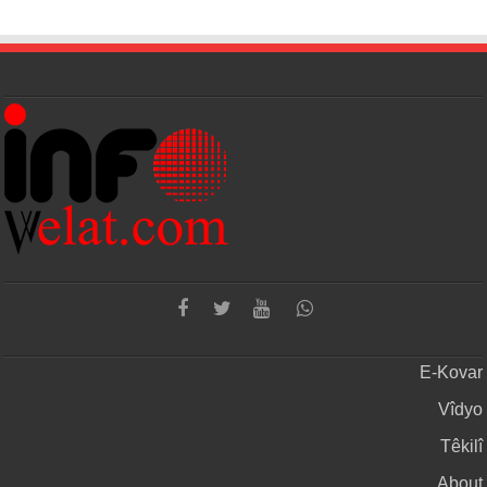
E-Kovar
Vîdyo
Têkilî
About