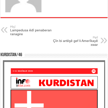
Pêşî
Lampedusa êdî penaberan
ranagire
Piştî
Çîn bi artêşê gef li Amerîkayê
xwar
KURDISTAN/46