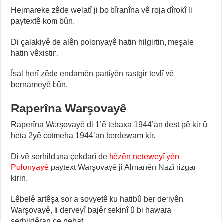
Hejmareke zêde welatî ji bo bîranîna vê roja dîrokî li
paytextê kom bûn.
Di çalakiyê de alên polonyayê hatin hilgirtin, meşale
hatin vêxistin.
Îsal herî zêde endamên partiyên rastgir tevlî vê
bernameyê bûn.
Raperîna Warşovayê
Raperîna Warşovayê di 1’ê tebaxa 1944’an dest pê kir û
heta 2yê cotmeha 1944’an berdewam kir.
Di vê serhildana çekdarî de
hêzên neteweyî yên
Polonyayê
paytext Warşovayê ji Almanên Nazî rizgar
kirin.
Lêbelê artêşa sor a sovyetê ku hatibû ber deriyên
Warşovayê, li derveyî bajêr sekinî û bi hawara
serhildêran de nehat.