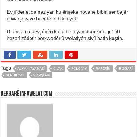
Ev jî derfet da naziyan ku êrişeke hovane bibin ser bajêr
û Warşovayê bi erdê re bikin yek.
Di encama pevçûnên ku bi hefteyan dom kirin, ji 150
hezarî zêdetir berxwedêr û welatiyên sivîl hatin kuştin.
Tags
ALMANYAYA NAZÎ
CIVAK
POLONYA
RAPERÎN
RIZGARÎ
SERHILDAN
WARŞOVA
Derbarê infowelat.com