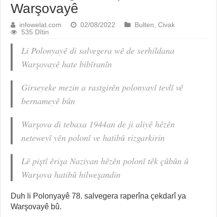
Warşovayê
infowelat.com
02/08/2022
Bulten
,
Civak
535 Dîtin
Li Polonyayê di salvegera wê de serhildana
Warşovayê hate bibîranîn
Girseyeke mezin a rastgirên polonyayî tevlî vê
bernameyê bûn
Warşova di tebaxa 1944an de ji aliyê hêzên
neteweyî yên polonî ve hatibû rizgarkirin
Lê piştî êrişa Naziyan hêzên polonî têk çûbûn û
Warşova hatibû hilweşandin
Duh li Polonyayê 78. salvegera raperîna çekdarî ya
Warşovayê bû.