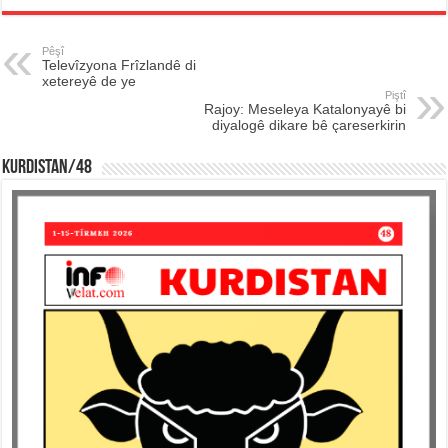
Pêşî
Televîzyona Frîzlandê di
xetereyê de ye
Piştî
Rajoy: Meseleya Katalonyayê bi
diyalogê dikare bê çareserkirin
KURDISTAN/48