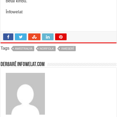
betal kiribû.
Înfowelat
Tags
AWISTRALYA
NORFOLK
XWESERÎ
Derbarê infowelat.com