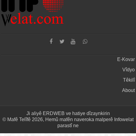
E-Kovar
Vîdyo
Têkilî
About
Ji aliyê
ERDWEB
ve hatiye dîzaynkirin
© Mafê Telîfê 2026, Hemû mafên naveroka malperê Infowelat
parastî ne