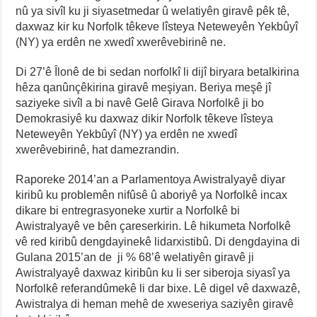
nû ya sivîl ku ji siyasetmedar û welatiyên giravê pêk tê,
daxwaz kir ku Norfolk têkeve lîsteya Neteweyên Yekbûyî
(NY) ya erdên ne xwedî xwerêvebirinê ne.
Di 27’ê Îlonê de bi sedan norfolkî li dijî biryara betalkirina
hêza qanûnçêkirina giravê meşiyan. Beriya meşê jî
saziyeke sivîl a bi navê Gelê Girava Norfolkê ji bo
Demokrasiyê ku daxwaz dikir Norfolk têkeve lîsteya
Neteweyên Yekbûyî (NY) ya erdên ne xwedî
xwerêvebirinê, hat damezrandin.
Raporeke 2014’an a Parlamentoya Awistralyayê diyar
kiribû ku problemên nifûsê û aboriyê ya Norfolkê incax
dikare bi entregrasyoneke xurtir a Norfolkê bi
Awistralyayê ve bên çareserkirin. Lê hikumeta Norfolkê
vê red kiribû dengdayinekê lidarxistibû. Di dengdayina di
Gulana 2015’an de ji % 68’ê welatiyên giravê ji
Awistralyayê daxwaz kiribûn ku li ser siberoja siyasî ya
Norfolkê referandûmekê li dar bixe. Lê digel vê daxwazê,
Awistralya di heman mehê de xweseriya saziyên giravê