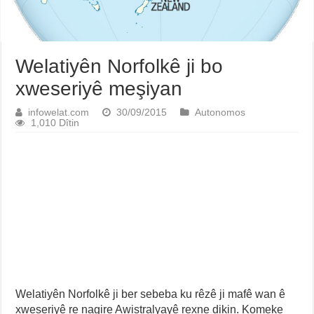
Welatiyên Norfolkê ji bo
xweseriyê meşiyan
infowelat.com
30/09/2015
Autonomos
1,010 Dîtin
Welatiyên Norfolkê ji ber sebeba ku rêzê ji mafê wan ê
xweseriyê re nagire Awistralyayê rexne dikin. Komeke