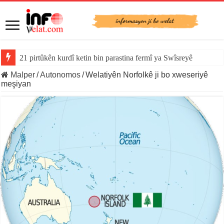
21 pirtûkên kurdî ketin bin parastina fermî ya Swîsreyê
Malper
/
Autonomos
/
Welatiyên Norfolkê ji bo xweseriyê
meşiyan