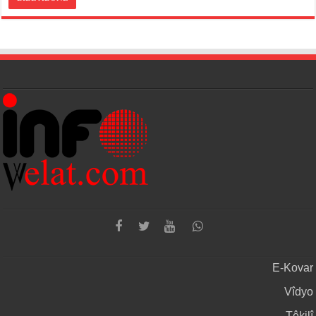
E-Kovar
Vîdyo
Têkilî