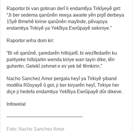
Raportor bi van gotinan derî li endamtîya Tirkîyeyê girt:
“Ji ber sedema qanûnên rewşa awarte yên piştî derbeya
15yê tîrmehê kirine qanûnên mayînde, pêvajoya
endamtiya Tirkiyê ya Yekîtiya Ewrûpayê sekiniye.”
Raportor wiha dom kir:
“Bi vê qanûnê, şaredarên hilbijartî, bi wezîfedarên ku
partiyeke hilbijartin wenda kiriye wan tayin dike, tên
guhertin. Gelekî zehmet e ev yek bê fêmkirin.”
Nacho Sanchez Amor pergala heyî ya Tirkiyê şiband
modêla Rûsyayê û got, ji ber kiryarên heyî, Tirkiye her
diçe ji hedefa endamtiya Yekîtiya Ewrûpayê dûr dikeve.
Infowelat
————————————————
Foto: Nacho Sanchez Amor