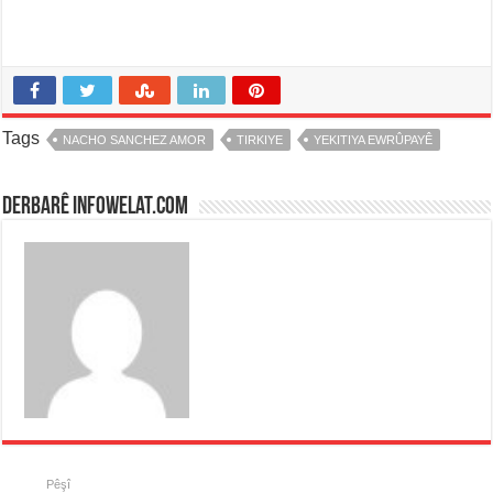
Tags
NACHO SANCHEZ AMOR
TIRKIYE
YEKITIYA EWRÛPAYÊ
Derbarê infowelat.com
Pêşî