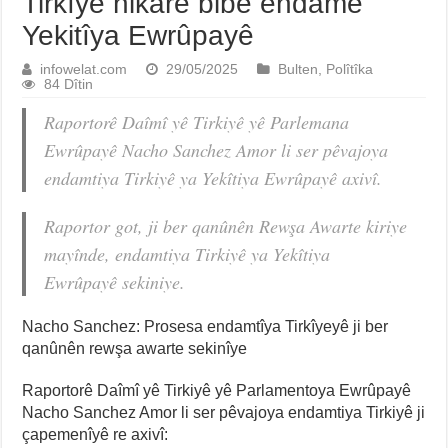
Tirkîye nikare bibe endamê
Yekitîya Ewrûpayê
infowelat.com
29/05/2025
Bulten
,
Polîtîka
84 Dîtin
Raportorê Daîmî yê Tirkiyê yê Parlemana
Ewrûpayê Nacho Sanchez Amor li ser pêvajoya
endamtiya Tirkiyê ya Yekîtiya Ewrûpayê axivî.
Raportor got, ji ber qanûnên Rewşa Awarte kiriye
mayînde, endamtiya Tirkiyê ya Yekîtiya
Ewrûpayê sekiniye.
Nacho Sanchez: Prosesa endamtîya Tirkîyeyê ji ber
qanûnên rewşa awarte sekinîye
Raportorê Daîmî yê Tirkiyê yê Parlamentoya Ewrûpayê
Nacho Sanchez Amor li ser pêvajoya endamtiya Tirkiyê ji
çapemenîyê re axivî: