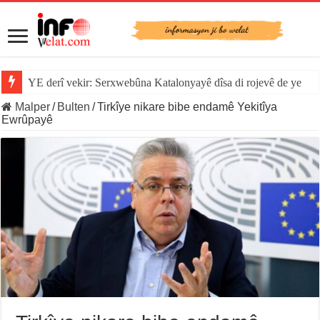
YE derî vekir: Serxwebûna Katalonyayê dîsa di rojevê de ye
Malper
/
Bulten
/
Tirkîye nikare bibe endamê Yekitîya
Ewrûpayê