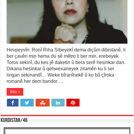
Hevpeyvîn: Ronî Riha Sibeyekî dema diçûm dibistanê, li
ber çavên min hema du sê mêtro li ber min, erebeyek
Toros sekinî, du kes jê daketin û bera serê hesinkar dan.
Dikana hesinkar û qehwexaneyek zilamên ku li ser
lingan sekinandî… Weke bîranînekê û ku bû çîroka
romanê her dem bandor …
Bêtir »
KURDISTAN/46