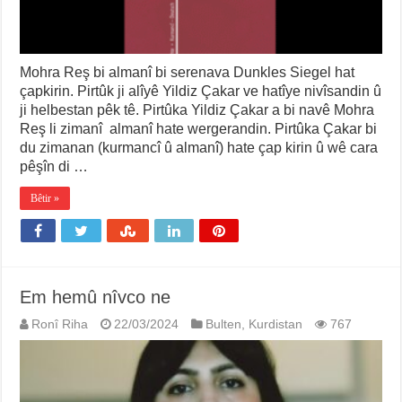
Mohra Reş bi almanî bi serenava Dunkles Siegel hat
çapkirin. Pirtûk ji alîyê Yildiz Çakar ve hatîye nivîsandin û
ji helbestan pêk tê. Pirtûka Yildiz Çakar a bi navê Mohra
Reş li zimanî almanî hate wergerandin. Pirtûka Çakar bi
du zimanan (kurmancî û almanî) hate çap kirin û wê cara
pêşîn di …
Bêtir »
Em hemû nîvco ne
Ronî Riha
22/03/2024
Bulten
,
Kurdistan
767