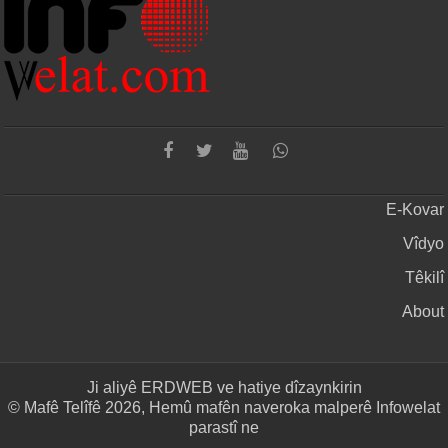
E-Kovar
Vîdyo
Têkilî
About
Ji aliyê
ERDWEB
ve hatiye dîzaynkirin
© Mafê Telîfê 2026, Hemû mafên naveroka malperê Infowelat
parastî ne