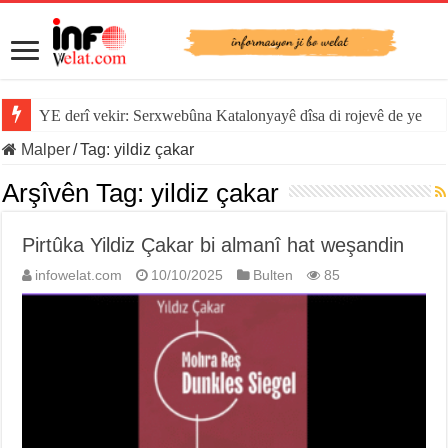
YE derî vekir: Serxwebûna Katalonyayê dîsa di rojevê de ye
Malper
/
Tag:
yildiz çakar
Arşîvên Tag:
yildiz çakar
Pirtûka Yildiz Çakar bi almanî hat weşandin
infowelat.com
10/10/2025
Bulten
85