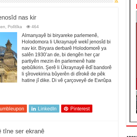
nosîd nas kir
ten
,
Polîtîka
464
Almanyayê bi biryareke parlemenê,
Holodomora li Ukraynayê wekî jenosîd bi
nav kir. Biryara derbarê Holodomorê ya
salên 1930’an de, bi dengên her çar
partiyên mezin ên parlemenê hate
qebûlkirin. Şerê li Ûkraynayê êdî bandorê
li şîrovekirina bûyerên di dîrokê de pêk
hatine jî dike. Di vê çarçoveyê de Ewrûpa
tumbleupon
LinkedIn
Pinterest
ê tîne ser ekranê