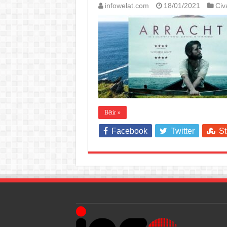
infowelat.com
18/01/2021
Civ
Bêtir »
Facebook
Twitter
S