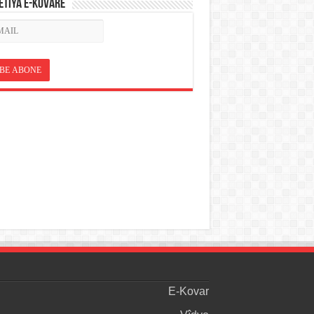
ETÎYA E-KOVARÊ
E-Kovar