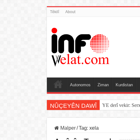
Têkilî
About
Autonomos
Ziman
Kurdistan
NÛÇEYÊN DAWÎ
YE derî vekir: Ser
Malper
/
Tag:
xela