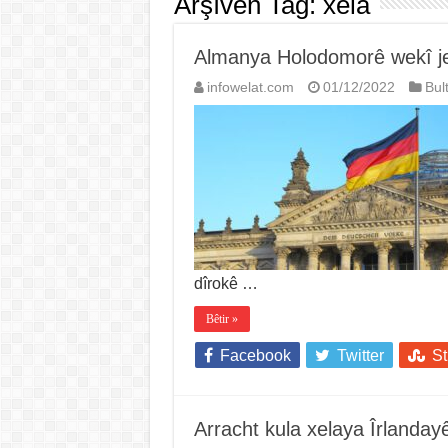
Arşîvên Tag:
xela
Almanya Holodomorê wekî je
infowelat.com
01/12/2022
Bul
dîrokê …
Bêtir »
Facebook
Twitter
S
Arracht kula xelaya Îrlanday