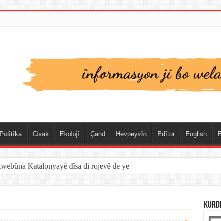
Polîtîka
Civak
Ekolojî
Çand
Hevpeyvîn
Edîtor
English
E
xwebûna Katalonyayê dîsa di rojevê de ye
KURD