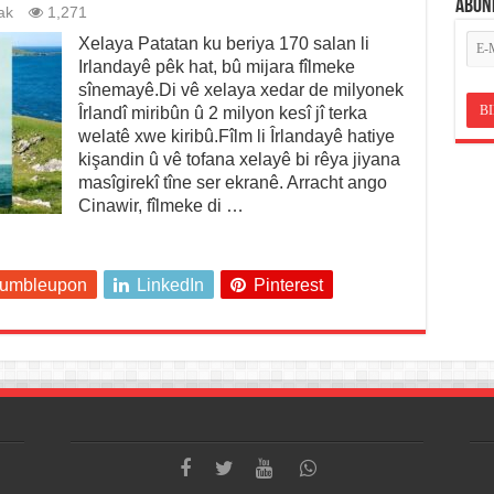
ABON
ak
1,271
Xelaya Patatan ku beriya 170 salan li
Irlandayê pêk hat, bû mijara fîlmeke
sînemayê.Di vê xelaya xedar de milyonek
Îrlandî miribûn û 2 milyon kesî jî terka
welatê xwe kiribû.Fîlm li Îrlandayê hatiye
kişandin û vê tofana xelayê bi rêya jiyana
masîgirekî tîne ser ekranê. Arracht ango
Cinawir, fîlmeke di …
tumbleupon
LinkedIn
Pinterest