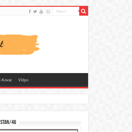
-Kovar
Vîdyo
ISTAN/46