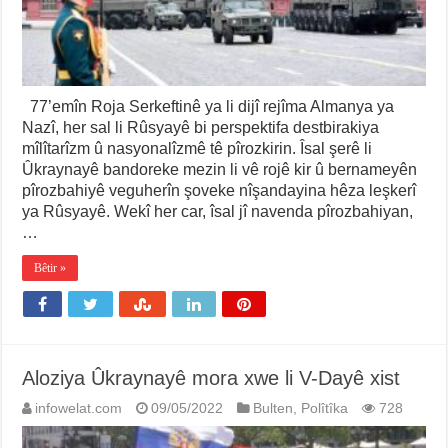
77’emîn Roja Serkeftinê ya li dijî rejîma Almanya ya
Nazî, her sal li Rûsyayê bi perspektifa destbirakiya
mîlîtarîzm û nasyonalîzmê tê pîrozkirin. Îsal şerê li
Ûkraynayê bandoreke mezin li vê rojê kir û bernameyên
pîrozbahiyê veguherîn şoveke nîşandayina hêza leşkerî
ya Rûsyayê. Wekî her car, îsal jî navenda pîrozbahiyan,
…
Bêtir »
Aloziya Ûkraynayê mora xwe li V-Dayê xist
infowelat.com
09/05/2022
Bulten
,
Polîtîka
728