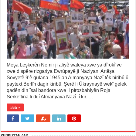
Meşa Leşkerên Nemir ji aliyê wateya xwe ya dîrokî ve
xwe dispêre rizgariya Ewrûpayê ji Naziyan. Artêşa
Sovyetê 9’ê gulana 1945’an Almanyaya Nazî têk biribû û
paytext Berlîn dagir kiribû. Şerê li Ûkraynayê wekî gelek
qadên din îsal bandora xwe li pîrozbahiyên Roja
Serkeftina li dijî Almanyaya Nazî jî kir. …
Bêtir »