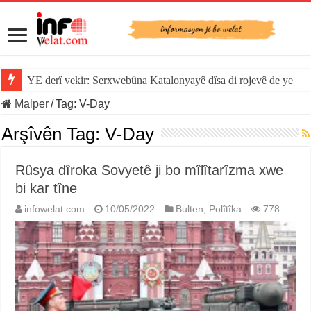
YE derî vekir: Serxwebûna Katalonyayê dîsa di rojevê de ye
Malper
/
Tag:
V-Day
Arşîvên Tag:
V-Day
Rûsya dîroka Sovyetê ji bo mîlîtarîzma xwe
bi kar tîne
infowelat.com
10/05/2022
Bulten
,
Polîtîka
778