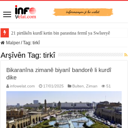
21 pirtûkên kurdî ketin bin parastina fermî ya Swîsreyê
Malper
/
Tag:
tirkî
Arşîvên Tag:
tirkî
Bikaranîna zimanê biyanî bandorê li kurdî
dike
infowelat.com
17/01/2025
Bulten
,
Ziman
51