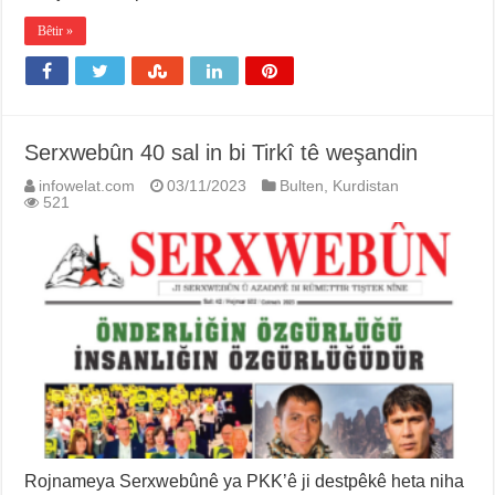
Bêtir »
Serxwebûn 40 sal in bi Tirkî tê weşandin
infowelat.com
03/11/2023
Bulten
,
Kurdistan
521
Rojnameya Serxwebûnê ya PKK’ê ji destpêkê heta niha