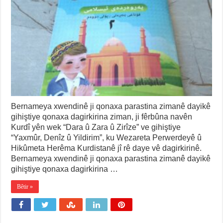
Bernameya xwendinê ji qonaxa parastina zimanê dayikê
gihiştiye qonaxa dagirkirina ziman, ji fêrbûna navên
Kurdî yên wek “Dara û Zara û Zirîze” ve gihiştiye
“Yaxmûr, Denîz û Yildirim”, ku Wezareta Perwerdeyê û
Hikûmeta Herêma Kurdistanê jî rê daye vê dagirkirinê.
Bernameya xwendinê ji qonaxa parastina zimanê dayikê
gihiştiye qonaxa dagirkirina …
Bêtir »