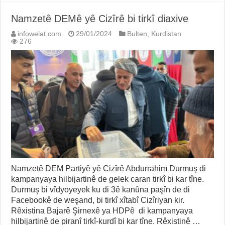
Namzetê DEMê yê Cizîrê bi tirkî diaxive
infowelat.com
29/01/2024
Bulten
,
Kurdistan
276
Namzetê DEM Partiyê yê Cizîrê Abdurrahim Durmuş di
kampanyaya hilbijartinê de gelek caran tirkî bi kar tîne.
Durmuş bi vîdyoyeyek ku di 3ê kanûna paşîn de di
Facebookê de weşand, bi tirkî xîtabî Cizîriyan kir.
Rêxistina Bajarê Şirnexê ya HDPê di kampanyaya
hilbijartinê de piranî tirkî-kurdî bi kar tîne. Rêxistinê …