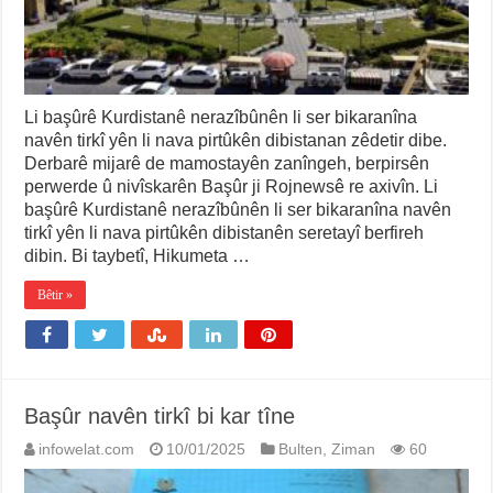
Li başûrê Kurdistanê nerazîbûnên li ser bikaranîna
navên tirkî yên li nava pirtûkên dibistanan zêdetir dibe.
Derbarê mijarê de mamostayên zanîngeh, berpirsên
perwerde û nivîskarên Başûr ji Rojnewsê re axivîn. Li
başûrê Kurdistanê nerazîbûnên li ser bikaranîna navên
tirkî yên li nava pirtûkên dibistanên seretayî berfireh
dibin. Bi taybetî, Hikumeta …
Bêtir »
Başûr navên tirkî bi kar tîne
infowelat.com
10/01/2025
Bulten
,
Ziman
60