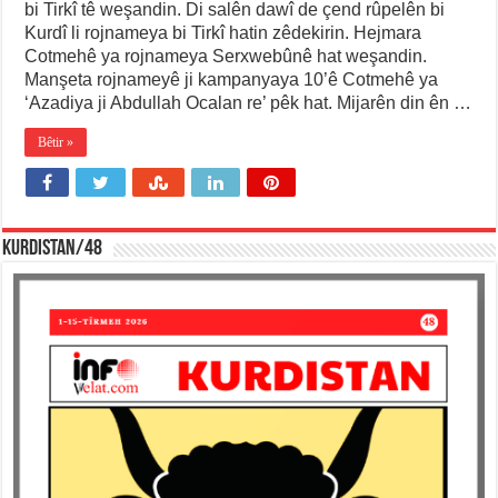
bi Tirkî tê weşandin. Di salên dawî de çend rûpelên bi
Kurdî li rojnameya bi Tirkî hatin zêdekirin. Hejmara
Cotmehê ya rojnameya Serxwebûnê hat weşandin.
Manşeta rojnameyê ji kampanyaya 10’ê Cotmehê ya
‘Azadiya ji Abdullah Ocalan re’ pêk hat. Mijarên din ên …
Bêtir »
KURDISTAN/48