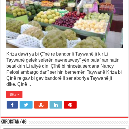
Krîza dawî ya bi Çînê re bandor li Taywanê jî kir Li
Taywanê gelek seferên navneteweyî yên balafiran hatin
betalkirin Li aliyê din, Çînê bi hinceta serdana Nancy
Pelosi ambargo danî ser hin berhemên Taywanê Krîza bi
Çînê re gav bi gav bandorê li ser aboriya Taywanê jî
dike. Çînê …
Bêtir »
KURDISTAN/46