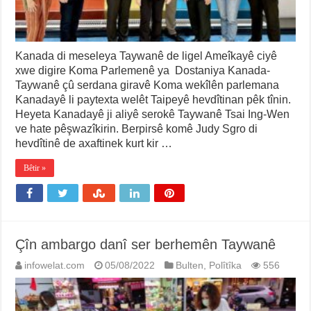
Kanada di meseleya Taywanê de ligel Ameîkayê ciyê
xwe digire Koma Parlemenê ya Dostaniya Kanada-
Taywanê çû serdana giravê Koma wekîlên parlemana
Kanadayê li paytexta welêt Taipeyê hevdîtinan pêk tînin.
Heyeta Kanadayê ji aliyê serokê Taywanê Tsai Ing-Wen
ve hate pêşwazîkirin. Berpirsê komê Judy Sgro di
hevdîtinê de axaftinek kurt kir …
Bêtir »
Çîn ambargo danî ser berhemên Taywanê
infowelat.com
05/08/2022
Bulten
,
Polîtîka
556