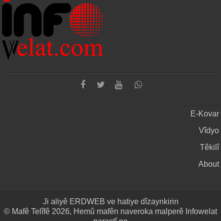
E-Kovar
Vîdyo
Têkilî
About
Ji aliyê
ERDWEB
ve hatiye dîzaynkirin
© Mafê Telîfê 2026, Hemû mafên naveroka malperê Infowelat