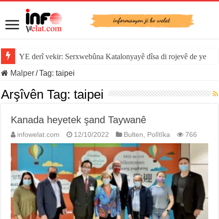
YE derî vekir: Serxwebûna Katalonyayê dîsa di rojevê de ye
Malper
/
Tag:
taipei
Arşîvên Tag:
taipei
Kanada heyetek şand Taywanê
infowelat.com
12/10/2022
Bulten
,
Polîtîka
766