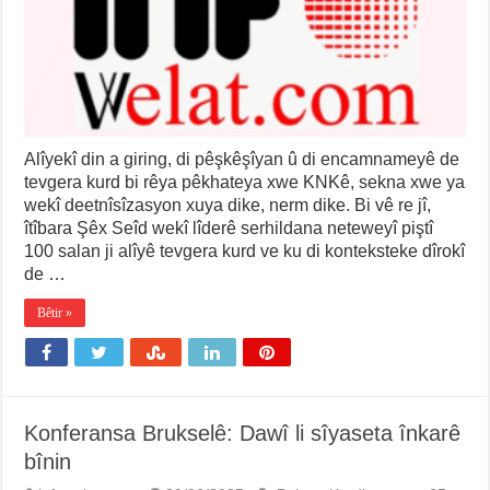
Alîyekî din a giring, di pêşkêşîyan û di encamnameyê de
tevgera kurd bi rêya pêkhateya xwe KNKê, sekna xwe ya
wekî deetnîsîzasyon xuya dike, nerm dike. Bi vê re jî,
îtîbara Şêx Seîd wekî lîderê serhildana neteweyî piştî
100 salan ji alîyê tevgera kurd ve ku di konteksteke dîrokî
de …
Bêtir »
Konferansa Brukselê: Dawî li sîyaseta înkarê
bînin