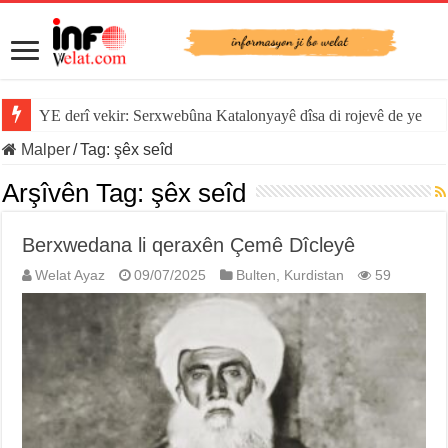
YE derî vekir: Serxwebûna Katalonyayê dîsa di rojevê de ye
Malper
/
Tag:
şêx seîd
Arşîvên Tag:
şêx seîd
Berxwedana li qeraxên Çemê Dîcleyê
Welat Ayaz
09/07/2025
Bulten
,
Kurdistan
59