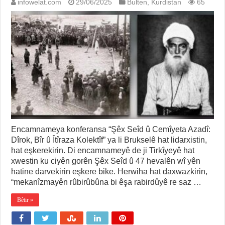
infowelat.com
29/06/2025
Bulten
,
Kurdistan
65
Encamnameya konferansa “Şêx Seîd û Cemîyeta Azadî:
Dîrok, Bîr û Îtîraza Kolektîf” ya li Brukselê hat lidarxistin,
hat eşkerekirin. Di encamnameyê de ji Tirkîyeyê hat
xwestin ku ciyên gorên Şêx Seîd û 47 hevalên wî yên
hatine darvekirin eşkere bike. Herwiha hat daxwazkirin,
“mekanîzmayên rûbirûbûna bi êşa rabirdûyê re saz …
Bêtir »