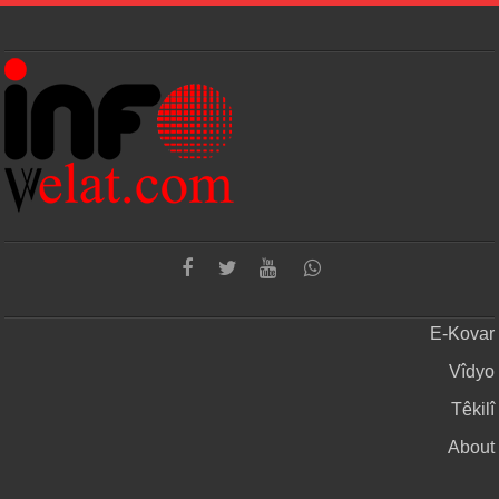
E-Kovar
Vîdyo
Têkilî
About