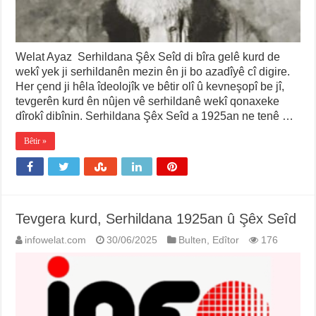
Welat Ayaz Serhildana Şêx Seîd di bîra gelê kurd de
wekî yek ji serhildanên mezin ên ji bo azadîyê cî digire.
Her çend ji hêla îdeolojîk ve bêtir olî û kevneşopî be jî,
tevgerên kurd ên nûjen vê serhildanê wekî qonaxeke
dîrokî dibînin. Serhildana Şêx Seîd a 1925an ne tenê …
Bêtir »
Tevgera kurd, Serhildana 1925an û Şêx Seîd
infowelat.com
30/06/2025
Bulten
,
Edîtor
176