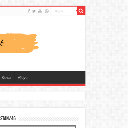
-Kovar
Vîdyo
ISTAN/46