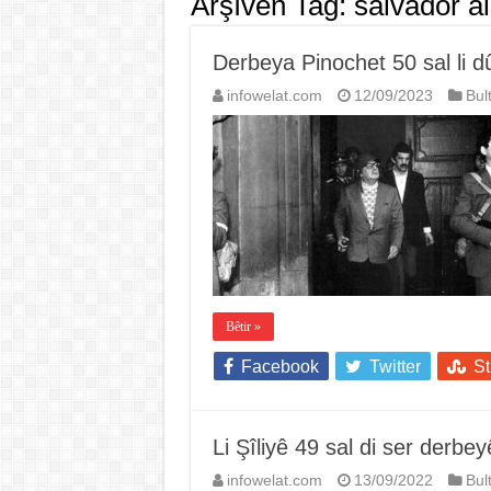
Arşîvên Tag:
salvador a
Derbeya Pinochet 50 sal li d
infowelat.com
12/09/2023
Bul
Bêtir »
Facebook
Twitter
S
Li Şîliyê 49 sal di ser derbe
infowelat.com
13/09/2022
Bul