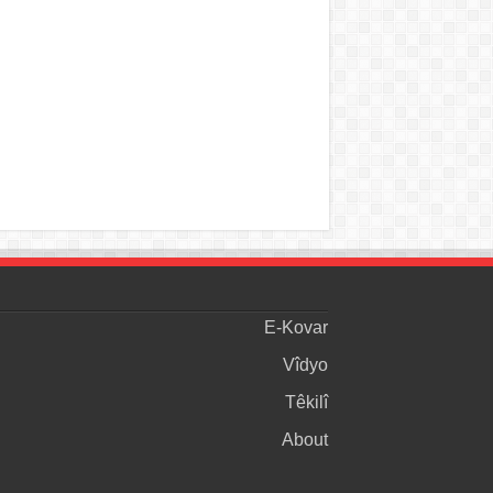
E-Kovar
Vîdyo
Têkilî
About