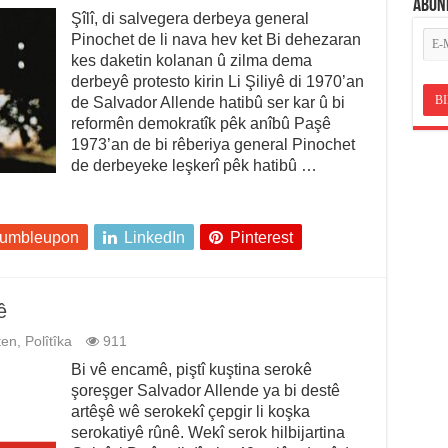
ABON
Şîlî, di salvegera derbeya general
Pinochet de li nava hev ket Bi dehezaran
kes daketin kolanan û zilma dema
derbeyê protesto kirin Li Şiliyê di 1970’an
de Salvador Allende hatibû ser kar û bi
reformên demokratîk pêk anîbû Paşê
1973’an de bi rêberiya general Pinochet
de derbeyeke leşkerî pêk hatibû …
tumbleupon
LinkedIn
Pinterest
ê
ten
,
Polîtîka
911
Bi vê encamê, piştî kuştina serokê
şoreşger Salvador Allende ya bi destê
artêşê wê serokekî çepgir li koşka
serokatiyê rûnê. Wekî serok hilbijartina