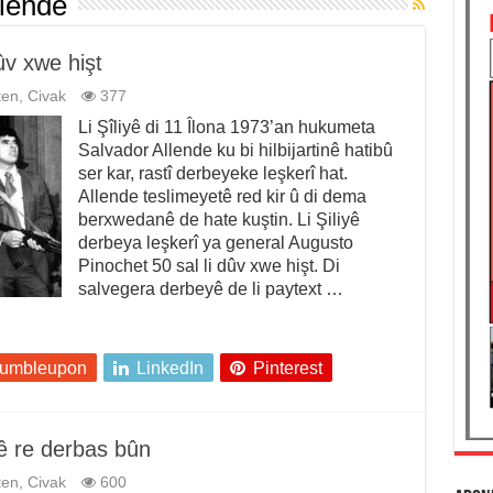
llende
ûv xwe hişt
ten
,
Civak
377
Li Şîliyê di 11 Îlona 1973’an hukumeta
Salvador Allende ku bi hilbijartinê hatibû
ser kar, rastî derbeyeke leşkerî hat.
Allende teslimeyetê red kir û di dema
berxwedanê de hate kuştin. Li Şiliyê
derbeya leşkerî ya general Augusto
Pinochet 50 sal li dûv xwe hişt. Di
salvegera derbeyê de li paytext …
tumbleupon
LinkedIn
Pinterest
yê re derbas bûn
ten
,
Civak
600