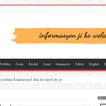
Polîtîka
Civak
Ekolojî
Çand
Hevpeyvîn
Edîtor
English
E
xwebûna Katalonyayê dîsa di rojevê de ye
KURD