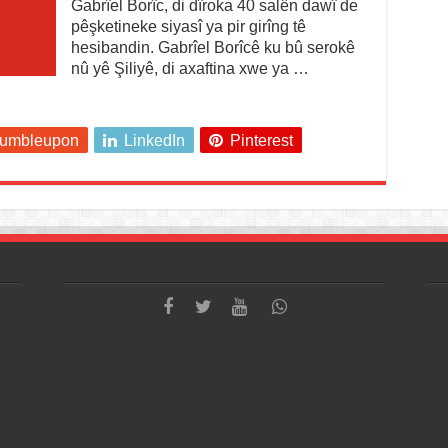
Gabrîel Borîc, di dîroka 40 salên dawî de
pêşketineke siyasî ya pir girîng tê
hesibandin. Gabrîel Borîcê ku bû serokê
nû yê Şiliyê, di axaftina xwe ya …
tumbleupon
LinkedIn
Pinterest