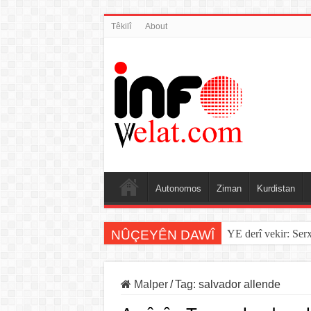
Têkilî
About
Autonomos
Ziman
Kurdistan
NÛÇEYÊN DAWÎ
YE derî vekir: Ser
Malper
/
Tag:
salvador allende