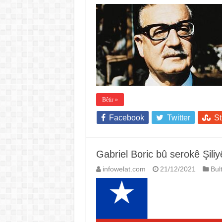
Bêtir »
Facebook
Twitter
S
Gabriel Boric bû serokê Şiliy
infowelat.com
21/12/2021
Bul