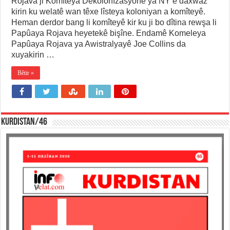
Rojava ji Komîteya Dekolonîzasyonê ya NY’ê daxwaz
kirin ku welatê wan têxe lîsteya koloniyan a komîteyê.
Heman derdor bang li komîteyê kir ku ji bo dîtina rewşa li
Papûaya Rojava heyetekê bişîne. Endamê Komeleya
Papûaya Rojava ya Awistralyayê Joe Collins da
xuyakirin …
Bêtir »
KURDISTAN/46