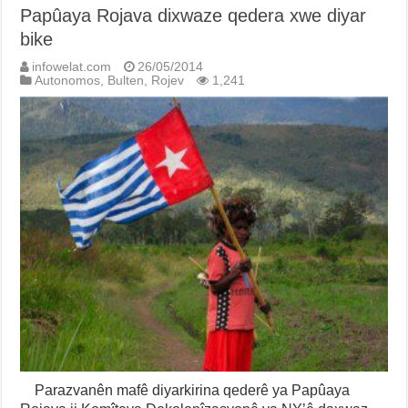
Papûaya Rojava dixwaze qedera xwe diyar
bike
infowelat.com
26/05/2014
Autonomos
,
Bulten
,
Rojev
1,241
Parazvanên mafê diyarkirina qederê ya Papûaya