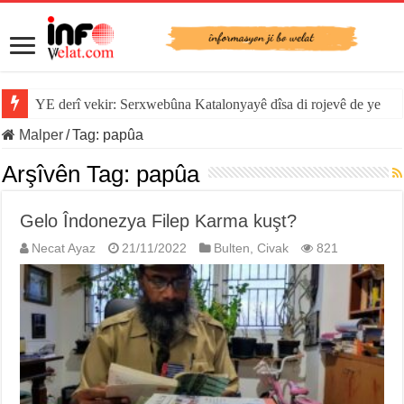
YE derî vekir: Serxwebûna Katalonyayê dîsa di rojevê de ye
Malper
/
Tag:
papûa
Arşîvên Tag:
papûa
Gelo Îndonezya Filep Karma kuşt?
Necat Ayaz
21/11/2022
Bulten
,
Civak
821