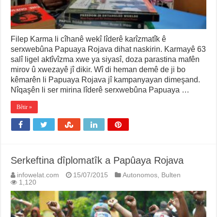
Filep Karma li cîhanê wekî lîderê karîzmatîk ê
serxwebûna Papuaya Rojava dihat naskirin. Karmayê 63
salî ligel aktîvîzma xwe ya siyasî, doza parastina mafên
mirov û xwezayê jî dikir. Wî di heman demê de ji bo
kêmarên li Papuaya Rojava jî kampanyayan dimeşand.
Nîqaşên li ser mirina lîderê serxwebûna Papuaya …
Bêtir »
Serkeftina dîplomatîk a Papûaya Rojava
infowelat.com
15/07/2015
Autonomos
,
Bulten
1,120