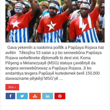
Gava yekemîn a naskirina polîtîk a Papûaya Rojava hat
avêtin Têkoşîna 53 salan a ji bo serxwebûna Papûaya
Rojava serkeftineke dîplomatîk bi dest xist. Koma
Pêşeng a Melanezyayê (MSG) statuya çavdêriyê da
tevgera serxwebûnxwaz a Papûaya Rojava. Ji bo
endamtiya tevgera Papûayê kurtedemek berê 150,000
daxwazname pêşkêşî MSG’yê …
Bêtir »