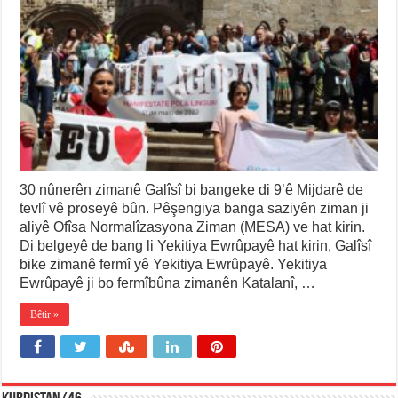
30 nûnerên zimanê Galîsî bi bangeke di 9’ê Mijdarê de
tevlî vê proseyê bûn. Pêşengiya banga saziyên ziman ji
aliyê Ofîsa Normalîzasyona Ziman (MESA) ve hat kirin.
Di belgeyê de bang li Yekitiya Ewrûpayê hat kirin, Galîsî
bike zimanê fermî yê Yekitiya Ewrûpayê. Yekitiya
Ewrûpayê ji bo fermîbûna zimanên Katalanî, …
Bêtir »