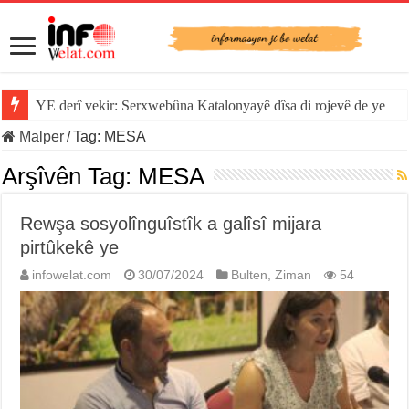
YE derî vekir: Serxwebûna Katalonyayê dîsa di rojevê de ye
Malper
/
Tag:
MESA
Arşîvên Tag:
MESA
Rewşa sosyolînguîstîk a galîsî mijara
pirtûkekê ye
infowelat.com
30/07/2024
Bulten
,
Ziman
54