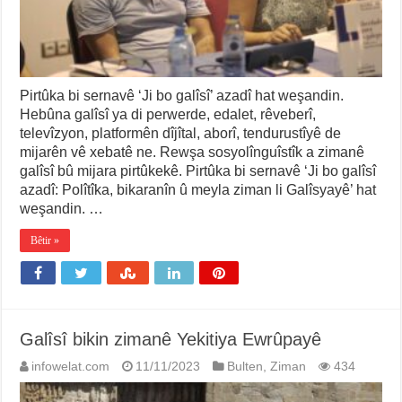
Pirtûka bi sernavê ‘Ji bo galîsî’ azadî hat weşandin.
Hebûna galîsî ya di perwerde, edalet, rêveberî,
televîzyon, platformên dîjîtal, aborî, tendurustîyê de
mijarên vê xebatê ne. Rewşa sosyolînguîstîk a zimanê
galîsî bû mijara pirtûkekê. Pirtûka bi sernavê ‘Ji bo galîsî
azadî: Polîtîka, bikaranîn û meyla ziman li Galîsyayê’ hat
weşandin. …
Bêtir »
Galîsî bikin zimanê Yekitiya Ewrûpayê
infowelat.com
11/11/2023
Bulten
,
Ziman
434