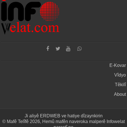
E-Kovar
Vîdyo
Têkilî
About
Ji aliyê
ERDWEB
ve hatiye dîzaynkirin
© Mafê Telîfê 2026, Hemû mafên naveroka malperê Infowelat