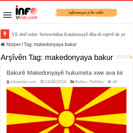
YE derî vekir: Serxwebûna Katalonyayê dîsa di rojevê de ye
Malper
/
Tag:
makedonyaya bakur
Arşîvên Tag:
makedonyaya bakur
Bakurê Makedonyayê hukumeta xwe ava kir
infowelat.com
24/06/2024
Bulten
,
Polîtîka
49