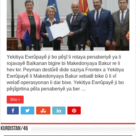
Yekitiya Ewrûpayê ji bo pêşî li rotaya penaberiyê ya li
rojavayê Balkanan bigire bi Makedonyaya Bakur re li
hev kir. Peyman destûrê dide saziya Frontex a Yekitiya
Ewrûpayê li Makedonyaya Bakur xebatê bike û li vî
welatî operasyonan li dar bixe. Yekitiya Ewrûpayê ji bo
pêşîgirtina pêla penaberiyê ya ber …
Bêtir »
KURDISTAN/46