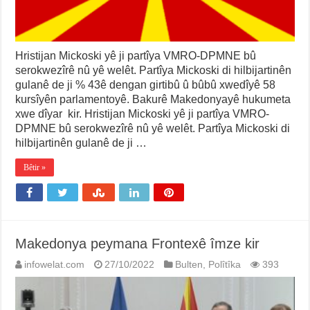
Hristijan Mickoski yê ji partîya VMRO-DPMNE bû
serokwezîrê nû yê welêt. Partîya Mickoski di hilbijartinên
gulanê de ji % 43ê dengan girtibû û bûbû xwedîyê 58
kursîyên parlamentoyê. Bakurê Makedonyayê hukumeta
xwe dîyar kir. Hristijan Mickoski yê ji partîya VMRO-
DPMNE bû serokwezîrê nû yê welêt. Partîya Mickoski di
hilbijartinên gulanê de ji …
Bêtir »
Makedonya peymana Frontexê îmze kir
infowelat.com
27/10/2022
Bulten
,
Polîtîka
393