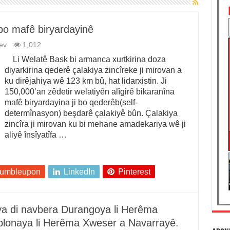
 bo mafê biryardayinê
ev
1,012
Li Welatê Bask bi armanca xurtkirina doza
diyarkirina qederê çalakiya zincîreke ji mirovan a
ku dirêjahiya wê 123 km bû, hat lidarxistin. Ji
150,000’an zêdetir welatiyên alîgirê bikaranîna
mafê biryardayina ji bo qederêb(self-
determînasyon) beşdarê çalakiyê bûn. Çalakiya
zincîra ji mirovan ku bi mehane amadekariya wê ji
aliyê însîyatîfa …
tumbleupon
LinkedIn
Pinterest
 ya di navbera Durangoya li Herêma
lonaya li Herêma Xweser a Navarrayê.