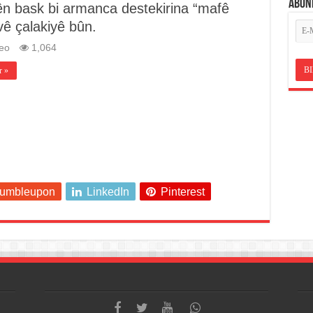
ABON
yên bask bi armanca destekirina “mafê
vê çalakiyê bûn.
eo
1,064
r »
tumbleupon
LinkedIn
Pinterest