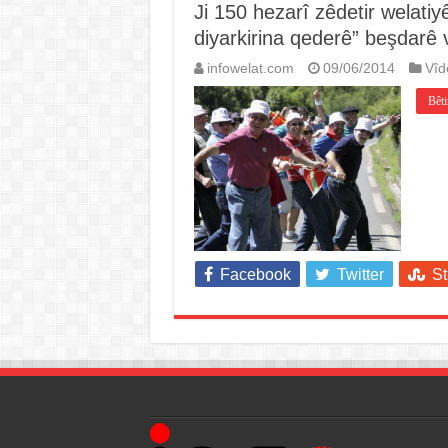
Ji 150 hezarî zêdetir welati
diyarkirina qederê” beşdarê 
infowelat.com
09/06/2014
Vîd
Bêti
Facebook
Twitter
S