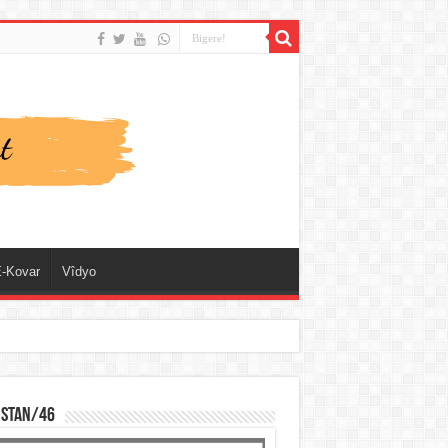
-Kovar
Vîdyo
ISTAN/46