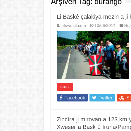
Arşîvên Tag:
durango
Li Baskê çalakiya mezin a ji
infowelat.com
10/06/2014
Roj
Bêtir »
Facebook
Twitter
S
Zincîra ji mirovan a 123 km
Xweser a Bask û Iruna/Pamp