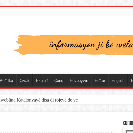
Polîtîka
Civak
Ekolojî
Çand
Hevpeyvîn
Edîtor
English
E
xwebûna Katalonyayê dîsa di rojevê de ye
KURD