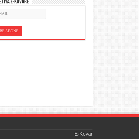
ETÎYA E-KOVARÊ
E-Kovar