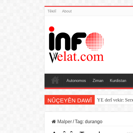
Têkilî
About
Autonomos
Ziman
Kurdistan
NÛÇEYÊN DAWÎ
YE derî vekir: Ser
Malper
/
Tag:
durango