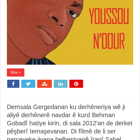
Bêtir »
Demsala Gergedanan ku derhêneriya wê ji
aliyê derhênerê navdar ê kurd Behman
Gobadî hatiye kirin, di sala 2012’an de derket
pêşberî temaşevanan. Di fîlmê de li ser
parçeyeke jiyana helbestvanê îranî Sahel