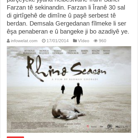
Farzan tê sekinandin. Farzan li Îranê 30 sal
di girtîgehê de dimîne û paşê serbest tê
berdan. Demsala Gergedanan fîlmeke li ser
êşa penaberan e û bangeke ji bo azadiyê ye.
infowelat.com
17/01/2014
Vîdeo
960