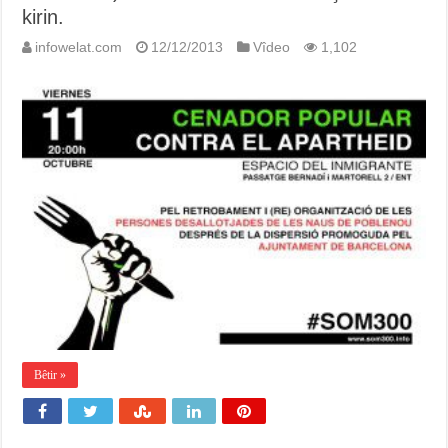
kirin.
infowelat.com
12/12/2013
Vîdeo
1,102
Bêtir »