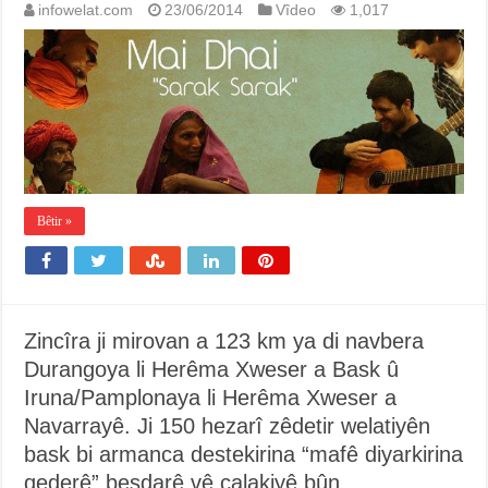
infowelat.com
23/06/2014
Vîdeo
1,017
Bêtir »
Zincîra ji mirovan a 123 km ya di navbera
Durangoya li Herêma Xweser a Bask û
Iruna/Pamplonaya li Herêma Xweser a
Navarrayê. Ji 150 hezarî zêdetir welatiyên
bask bi armanca destekirina “mafê diyarkirina
qederê” beşdarê vê çalakiyê bûn.