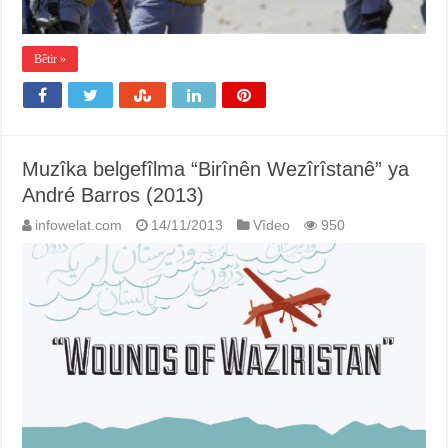
Bêtir »
Muzîka belgefîlma “Birînên Wezîrîstanê” ya
André Barros (2013)
infowelat.com
14/11/2013
Vîdeo
950