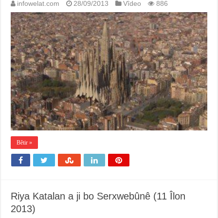
infowelat.com
28/09/2013
Vîdeo
886
Bêtir »
Riya Katalan a ji bo Serxwebûnê (11 Îlon
2013)