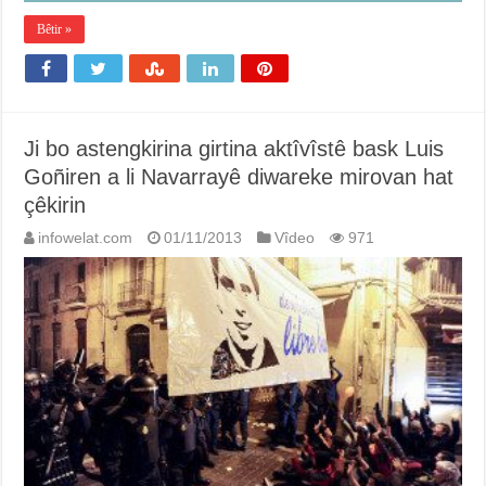
Bêtir »
Ji bo astengkirina girtina aktîvîstê bask Luis
Goñiren a li Navarrayê diwareke mirovan hat
çêkirin
infowelat.com
01/11/2013
Vîdeo
971