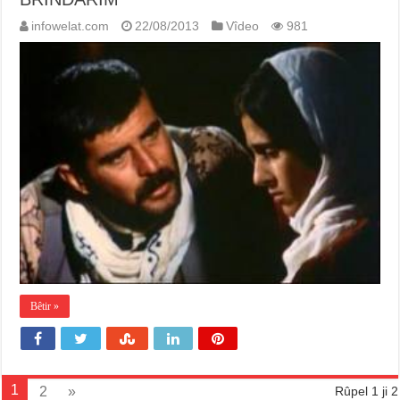
infowelat.com
22/08/2013
Vîdeo
981
Bêtir »
1
2
»
Rûpel 1 ji 2