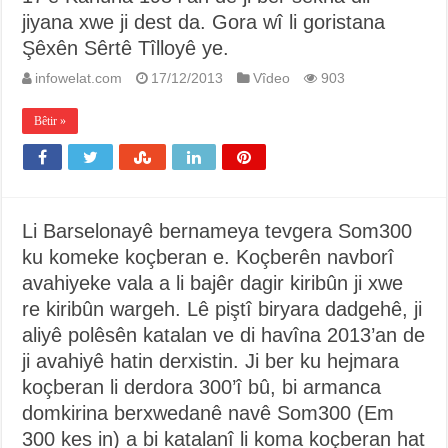
jiyana xwe ji dest da. Gora wî li goristana
Şêxên Sêrtê Tîlloyê ye.
infowelat.com
17/12/2013
Vîdeo
903
Bêtir »
Li Barselonayê bernameya tevgera Som300
ku komeke koçberan e. Koçberên navborî
avahiyeke vala a li bajêr dagir kiribûn ji xwe
re kiribûn wargeh. Lê piştî biryara dadgehê, ji
aliyê polêsên katalan ve di havîna 2013’an de
ji avahiyê hatin derxistin. Ji ber ku hejmara
koçberan li derdora 300’î bû, bi armanca
domkirina berxwedanê navê Som300 (Em
300 kes in) a bi katalanî li koma koçberan hat