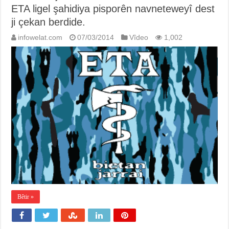
ETA ligel şahidiya pisporên navneteweyî dest
ji çekan berdide.
infowelat.com
07/03/2014
Vîdeo
1,002
Bêtir »