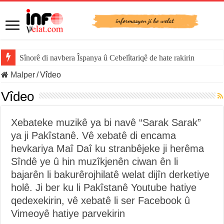
Sînorê di navbera Îspanya û Cebelîtariqê de hate rakirin
Malper
/
Vîdeo
Vîdeo
Xebateke muzikê ya bi navê “Sarak Sarak”
ya ji Pakîstanê. Vê xebatê di encama
hevkariya Maî Daî ku stranbêjeke ji herêma
Sîndê ye û hin muzîkjenên ciwan ên li
bajarên li bakurêrojhilatê welat dijîn derketiye
holê. Ji ber ku li Pakîstanê Youtube hatiye
qedexekirin, vê xebatê li ser Facebook û
Vimeoyê hatiye parvekirin