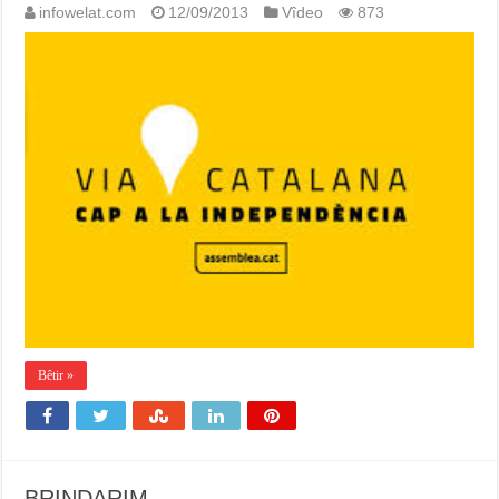
infowelat.com
12/09/2013
Vîdeo
873
Bêtir »
BRINDARIM