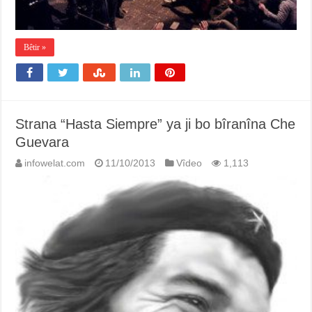
Bêtir »
Strana “Hasta Siempre” ya ji bo bîranîna Che
Guevara
infowelat.com
11/10/2013
Vîdeo
1,113