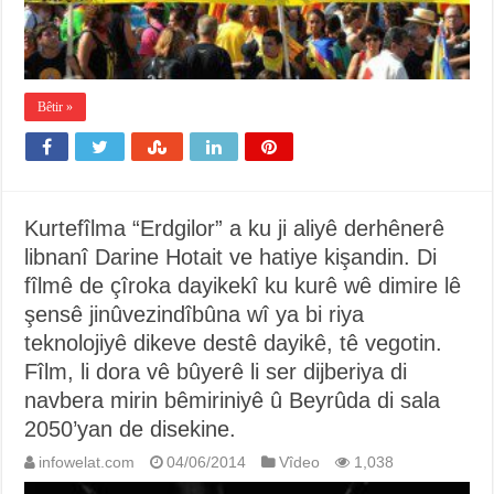
Bêtir »
Kurtefîlma “Erdgilor” a ku ji aliyê derhênerê
libnanî Darine Hotait ve hatiye kişandin. Di
fîlmê de çîroka dayikekî ku kurê wê dimire lê
şensê jinûvezindîbûna wî ya bi riya
teknolojiyê dikeve destê dayikê, tê vegotin.
Fîlm, li dora vê bûyerê li ser dijberiya di
navbera mirin bêmiriniyê û Beyrûda di sala
2050’yan de disekine.
infowelat.com
04/06/2014
Vîdeo
1,038