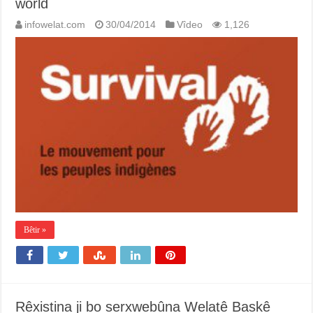
world
infowelat.com
30/04/2014
Vîdeo
1,126
Bêtir »
Rêxistina ji bo serxwebûna Welatê Baskê