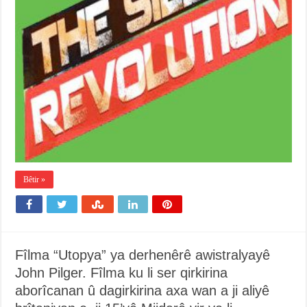
Bêtir »
Fîlma “Utopya” ya derhenêrê awistralyayê
John Pilger. Fîlma ku li ser qirkirina
aborîcanan û dagirkirina axa wan a ji aliyê