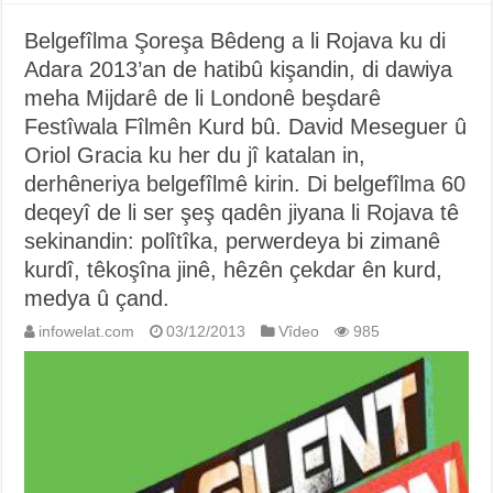
Belgefîlma Şoreşa Bêdeng a li Rojava ku di
Adara 2013’an de hatibû kişandin, di dawiya
meha Mijdarê de li Londonê beşdarê
Festîwala Fîlmên Kurd bû. David Meseguer û
Oriol Gracia ku her du jî katalan in,
derhêneriya belgefîlmê kirin. Di belgefîlma 60
deqeyî de li ser şeş qadên jiyana li Rojava tê
sekinandin: polîtîka, perwerdeya bi zimanê
kurdî, têkoşîna jinê, hêzên çekdar ên kurd,
medya û çand.
infowelat.com
03/12/2013
Vîdeo
985