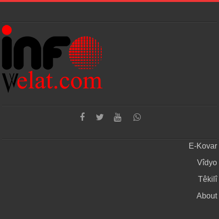
E-Kovar
Vîdyo
Têkilî
About