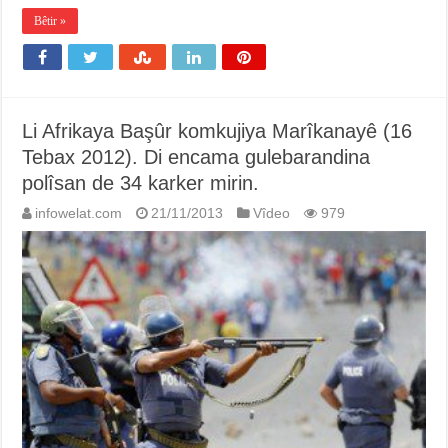
Bêtir »
Li Afrikaya Başûr komkujiya Marîkanayê (16
Tebax 2012). Di encama gulebarandina
polîsan de 34 karker mirin.
infowelat.com
21/11/2013
Vîdeo
979