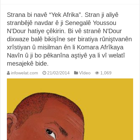
Strana bi navê “Yek Afrika”. Stran ji aliyê
stranbêjê navdar ê ji Senegalê Youssou
N’Dour hatiye çêkirin. Bi vê stranê N’Dour
dixwaze balê bikişîne ser biratiya rûniştvanên
xrîstiyan û misilman ên li Komara Afrîkaya
Navîn û ji bo pêkanîna aştiyê ya li vî welatî
mesajekê bide.
infowelat.com
21/02/2014
Vîdeo
1,069