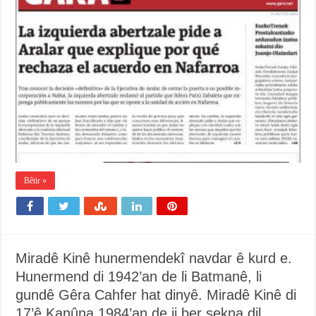
Bêtir »
Miradê Kinê hunermendekî navdar ê kurd e.
Hunermend di 1942’an de li Batmanê, li
gundê Gêra Cahfer hat dinyê. Miradê Kinê di
17’ê Kanûna 1984’an de ji ber sekna dil