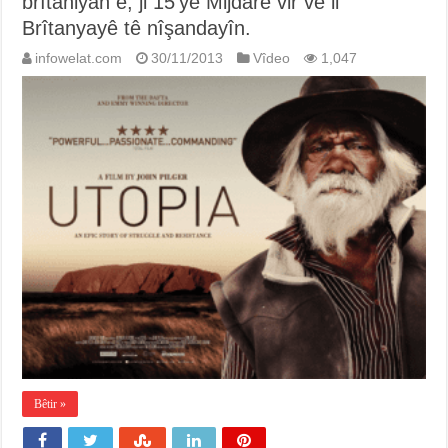
brîtaniyan e, ji 15’yê Mijdarê vir ve li
Brîtanyayê tê nîşandayîn.
infowelat.com
30/11/2013
Vîdeo
1,047
Bêtir »