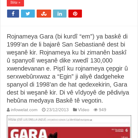
Bêtir »
Rojnameya Gara (bi kurdî “em”) ya baskê di
1999’an de li bajarê San Sebastianê dest bi
weşanê kir. Rojnameya ku bi zimanên baskî
û spanyolî weşanê dike xwedî 130,000
xwendevanan e. Piştî ku rojnameya çepgir û
serxwebûnxwaz a “Egin” ji aliyê dadgeheke
spanyol di 1998’an de hat qedexekirin, Gara
dest bi weşanê kir. Di vê vîdyoyê de pêdiviya
hebûna medyaya Baskê tê vegotin.
infowelat.com
23/12/2013
Vîdeo
949