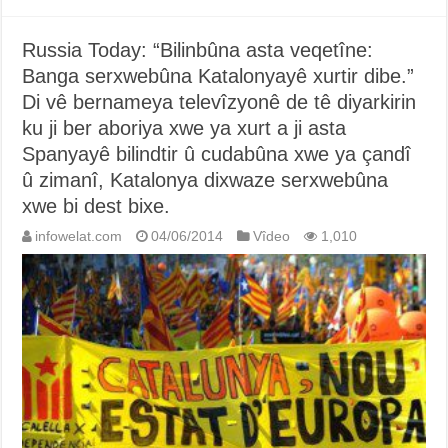
Russia Today: “Bilinbûna asta veqetîne:
Banga serxwebûna Katalonyayê xurtir dibe.”
Di vê bernameya televîzyonê de tê diyarkirin
ku ji ber aboriya xwe ya xurt a ji asta
Spanyayê bilindtir û cudabûna xwe ya çandî
û zimanî, Katalonya dixwaze serxwebûna
xwe bi dest bixe.
infowelat.com
04/06/2014
Vîdeo
1,010