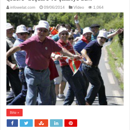
infowelat.com
09/06/2014
Vîdeo
1,064
Bêtir »