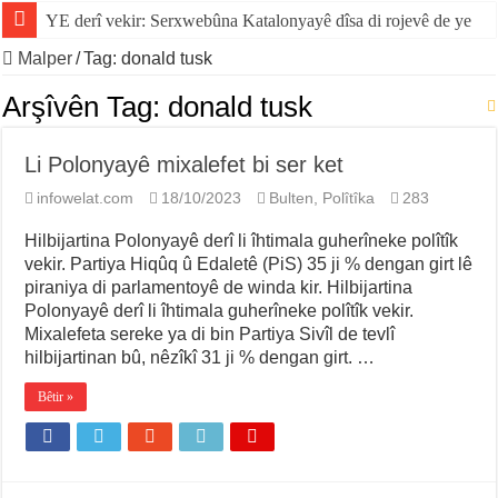
YE derî vekir: Serxwebûna Katalonyayê dîsa di rojevê de ye
Malper
/
Tag:
donald tusk
Arşîvên Tag:
donald tusk
Li Polonyayê mixalefet bi ser ket
infowelat.com
18/10/2023
Bulten
,
Polîtîka
283
Hilbijartina Polonyayê derî li îhtimala guherîneke polîtîk
vekir. Partiya Hiqûq û Edaletê (PiS) 35 ji % dengan girt lê
piraniya di parlamentoyê de winda kir. Hilbijartina
Polonyayê derî li îhtimala guherîneke polîtîk vekir.
Mixalefeta sereke ya di bin Partiya Sivîl de tevlî
hilbijartinan bû, nêzîkî 31 ji % dengan girt. …
Bêtir »