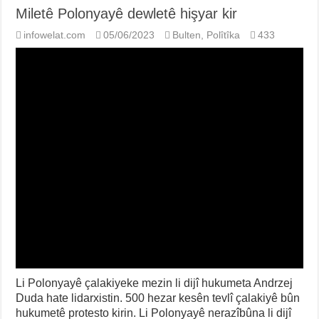
Miletê Polonyayê dewletê hişyar kir
infowelat.com
05/06/2023
Bulten
,
Polîtîka
433
Li Polonyayê çalakiyeke mezin li dijî hukumeta Andrzej
Duda hate lidarxistin. 500 hezar kesên tevlî çalakiyê bûn
hukumetê protesto kirin. Li Polonyayê nerazîbûna li dijî