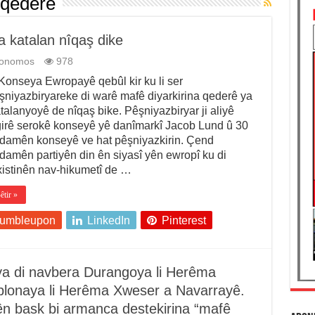
 qederê
katalan nîqaş dike
tonomos
978
nseya Ewropayê qebûl kir ku li ser
şniyazbiryareke di warê mafê diyarkirina qederê ya
talanyoyê de nîqaş bike. Pêşniyazbiryar ji aliyê
girê serokê konseyê yê danîmarkî Jacob Lund û 30
damên konseyê ve hat pêşniyazkirin. Çend
damên partiyên din ên siyasî yên ewropî ku di
xistinên nav-hikumetî de …
êtir »
tumbleupon
LinkedIn
Pinterest
 ya di navbera Durangoya li Herêma
lonaya li Herêma Xweser a Navarrayê.
yên bask bi armanca destekirina “mafê