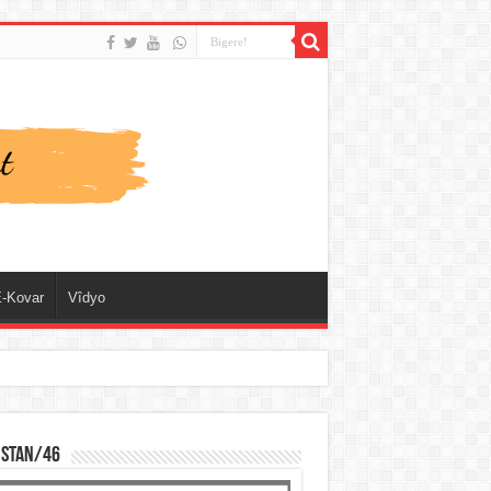
-Kovar
Vîdyo
ISTAN/46