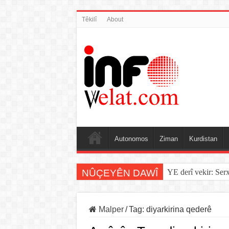
Têkilî
About
Autonomos
Ziman
Kurdistan
NÛÇEYÊN DAWÎ
YE derî vekir: Ser
Malper
/
Tag:
diyarkirina qederê