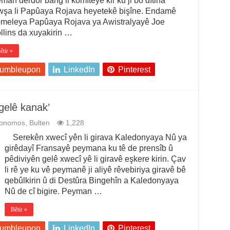
man derdor bang li komîteyê kir ku ji bo dîtina
wşa li Papûaya Rojava heyetekê bişîne. Endamê
meleya Papûaya Rojava ya Awistralyayê Joe
llins da xuyakirin …
êtir »
tumbleupon
LinkedIn
Pinterest
elê kanak’
tonomos
,
Bulten
1,228
Serekên xwecî yên li girava Kaledonyaya Nû ya
girêdayî Fransayê peymana ku tê de prensîb û
pêdiviyên gelê xwecî yê li giravê eşkere kirin. Çav
li rê ye ku vê peymanê ji aliyê rêvebiriya giravê bê
qebûlkirin û di Destûra Bingehîn a Kaledonyaya
Nû de cî bigire. Peyman …
Bêtir »
tumbleupon
LinkedIn
Pinterest