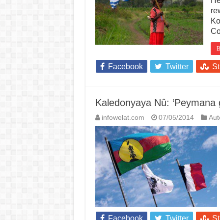
He
re
Ko
Co
B
Facebook
Twitter
S
Kaledonyaya Nû: ‘Peymana g
infowelat.com
07/05/2014
Au
Facebook
Twitter
S