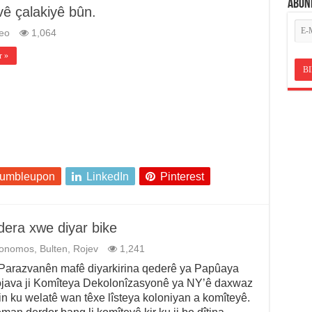
ABON
vê çalakiyê bûn.
eo
1,064
r »
tumbleupon
LinkedIn
Pinterest
era xwe diyar bike
tonomos
,
Bulten
,
Rojev
1,241
razvanên mafê diyarkirina qederê ya Papûaya
java ji Komîteya Dekolonîzasyonê ya NY’ê daxwaz
rin ku welatê wan têxe lîsteya koloniyan a komîteyê.