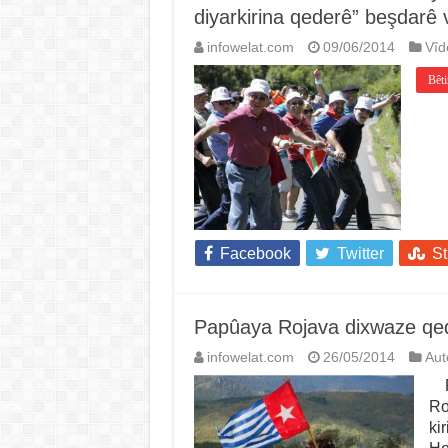
diyarkirina qederê” beşdarê 
infowelat.com
09/06/2014
Vîd
Bêti
Facebook
Twitter
S
Papûaya Rojava dixwaze qed
infowelat.com
26/05/2014
Au
Pa
Ro
ki