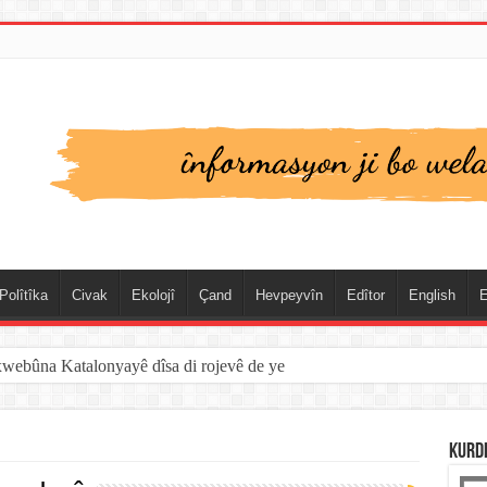
Polîtîka
Civak
Ekolojî
Çand
Hevpeyvîn
Edîtor
English
E
xwebûna Katalonyayê dîsa di rojevê de ye
KURD