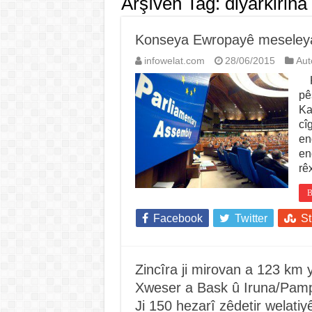
Arşîvên Tag:
diyarkirina
Konseya Ewropayê meseleya 
infowelat.com
28/06/2015
Au
Ko
pê
Ka
cî
en
en
rê
B
Facebook
Twitter
S
Zincîra ji mirovan a 123 km
Xweser a Bask û Iruna/Pamp
Ji 150 hezarî zêdetir welati