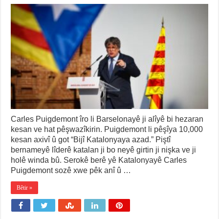
Carles Puigdemont îro li Barselonayê ji alîyê bi hezaran
kesan ve hat pêşwazîkirin. Puigdemont li pêşîya 10,000
kesan axivî û got “Bijî Katalonyaya azad.” Piştî
bernameyê lîderê katalan ji bo neyê girtin ji nişka ve ji
holê winda bû. Serokê berê yê Katalonyayê Carles
Puigdemont sozê xwe pêk anî û …
Bêtir »