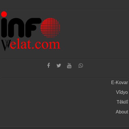
E-Kovar
Vîdyo
Têkilî
About