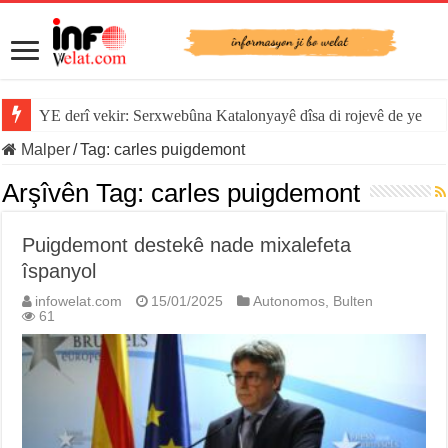
YE derî vekir: Serxwebûna Katalonyayê dîsa di rojevê de ye
Malper
/
Tag:
carles puigdemont
Arşîvên Tag:
carles puigdemont
Puigdemont destekê nade mixalefeta
îspanyol
infowelat.com
15/01/2025
Autonomos
,
Bulten
61