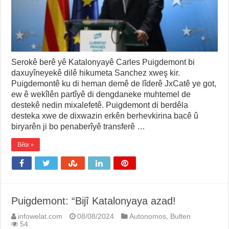
Serokê berê yê Katalonyayê Carles Puigdemont bi
daxuyîneyekê dilê hikumeta Sanchez xweş kir.
Puigdemontê ku di heman demê de lîderê JxCatê ye got,
ew ê wekîlên partîyê di dengdaneke muhtemel de
destekê nedin mixalefetê. Puigdemont di berdêla
desteka xwe de dixwazin erkên berhevkirina bacê û
biryarên ji bo penaberîyê transferê …
Bêtir »
Puigdemont: “Bijî Katalonyaya azad!
infowelat.com
08/08/2024
Autonomos
,
Bulten
54