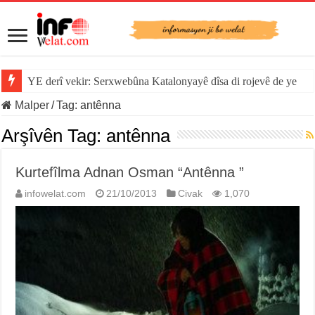
YE derî vekir: Serxwebûna Katalonyayê dîsa di rojevê de ye
Malper
/
Tag:
antênna
Arşîvên Tag:
antênna
Kurtefîlma Adnan Osman “Antênna ”
infowelat.com
21/10/2013
Civak
1,070