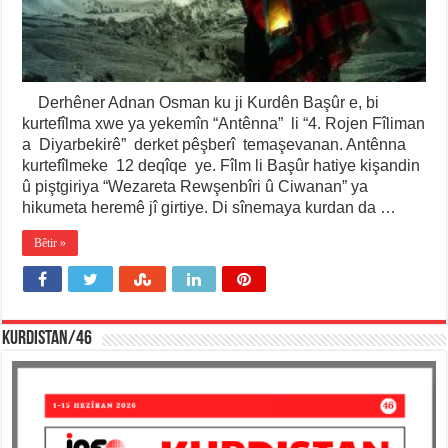
Derhêner Adnan Osman ku ji Kurdên Başûr e, bi
kurtefîlma xwe ya yekemîn “Antênna” li “4. Rojen Fîliman
a Diyarbekirê” derket pêşberî temaşevanan. Antênna
kurtefîlmeke 12 deqîqe ye. Fîlm li Başûr hatiye kişandin
û piştgiriya “Wezareta Rewşenbîri û Ciwanan” ya
hikumeta heremê jî girtiye. Di sînemaya kurdan da …
Bêtir »
KURDISTAN/46