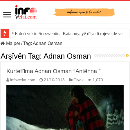
YE derî vekir: Serxwebûna Katalonyayê dîsa di rojevê de ye
Malper
/
Tag:
Adnan Osman
Arşîvên Tag:
Adnan Osman
Kurtefîlma Adnan Osman “Antênna ”
infowelat.com
21/10/2013
Civak
1,070