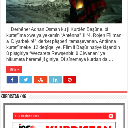
Derhêner Adnan Osman ku ji Kurdên Başûr e, bi
kurtefîlma xwe ya yekemîn “Antênna” li “4. Rojen Fîliman
a Diyarbekirê” derket pêşberî temaşevanan. Antênna
kurtefîlmeke 12 deqîqe ye. Fîlm li Başûr hatiye kişandin
û piştgiriya “Wezareta Rewşenbîri û Ciwanan” ya
hikumeta heremê jî girtiye. Di sînemaya kurdan da …
Bêtir »
KURDISTAN/46