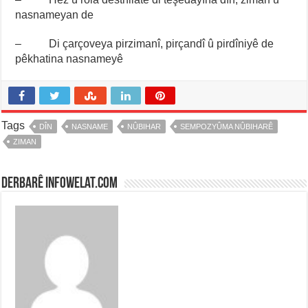
nasnameyan de
– Di çarçoveya pirzimanî, pirçandî û pirdîniyê de
pêkhatina nasnameyê
Tags
DÎN
NASNAME
NÛBIHAR
SEMPOZYÛMA NÛBIHARÊ
ZIMAN
Derbarê infowelat.com