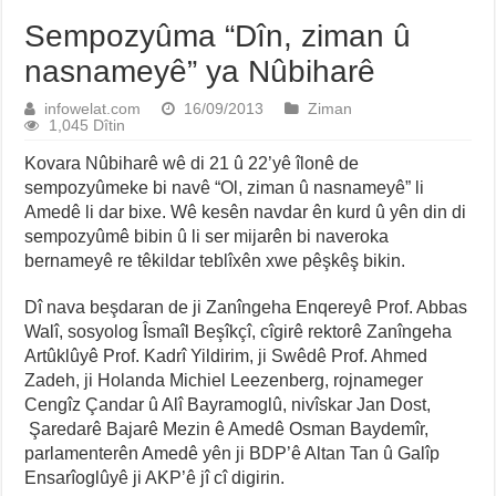
Sempozyûma “Dîn, ziman û
nasnameyê” ya Nûbiharê
infowelat.com
16/09/2013
Ziman
1,045 Dîtin
Kovara Nûbiharê wê di 21 û 22’yê îlonê de
sempozyûmeke bi navê “Ol, ziman û nasnameyê” li
Amedê li dar bixe. Wê kesên navdar ên kurd û yên din di
sempozyûmê bibin û li ser mijarên bi naveroka
bernameyê re têkildar teblîxên xwe pêşkêş bikin.
Dî nava beşdaran de ji Zanîngeha Enqereyê Prof. Abbas
Walî, sosyolog Îsmaîl Beşîkçî, cîgirê rektorê Zanîngeha
Artûklûyê Prof. Kadrî Yildirim, ji Swêdê Prof. Ahmed
Zadeh, ji Holanda Michiel Leezenberg, rojnameger
Cengîz Çandar û Alî Bayramoglû, nivîskar Jan Dost,
Şaredarê Bajarê Mezin ê Amedê Osman Baydemîr,
parlamenterên Amedê yên ji BDP’ê Altan Tan û Galîp
Ensarîoglûyê ji AKP’ê jî cî digirin.