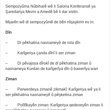
Sempozyûma Nûbiharê wê li Salona Konferansê ya
Şaredariya Mezin a Amedê bê li dar xistin.
Mijarên wê di sempozyûmê de bên nîqaşkirin ev in:
Dîn
– Di pêkhatina nasnameyê de rola dîn
– Karîgeriya çanda dînî li ser ziman
– Di pêvajoya dîrokî de di pêkhatina ziman û
nasnameya Kurdan de karîgerîya dîn û bawerîya wan
Ziman
– Perwerdeya zimanê zikmakî: Karîgeriya wê ya li
ser pêkhatina nasnameyê û pêşketina ziman
– Polîtîkayên ziman: Karîgeriya qedexeyên ziman li