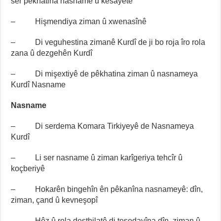
ser pêkhatina nasname û kesayetê
– Hişmendiya ziman û xwenasînê
– Di veguhestina zimanê Kurdî de ji bo roja îro rola
zana û dezgehên Kurdî
– Di mişextiyê de pêkhatina ziman û nasnameya
Kurdî Nasname
Nasname
– Di serdema Komara Tirkiyeyê de Nasnameya
Kurdî
– Li ser nasname û ziman karîgeriya tehcîr û
koçberiyê
– Hokarên bingehîn ên pêkanîna nasnameyê: dîn,
ziman, çand û kevneşopî
– Hêz û rola desthilatê di teşedayîna dîn, ziman û