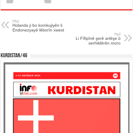
Pêşî
Holanda ji bo komkujiyên li
Endonezyayê lêborîn xwest
Piştî
Li Fîlîpînê şerê artêşe û
serhildêrên moro
KURDISTAN/46