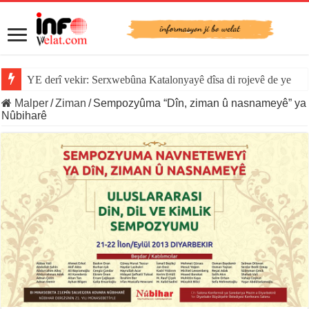
YE derî vekir: Serxwebûna Katalonyayê dîsa di rojevê de ye
Malper
/
Ziman
/
Sempozyûma “Dîn, ziman û nasnameyê” ya
Nûbiharê