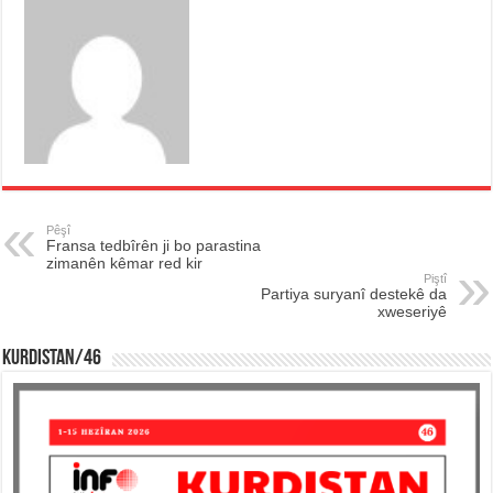
Pêşî
Fransa tedbîrên ji bo parastina
zimanên kêmar red kir
Piştî
Partiya suryanî destekê da
xweseriyê
KURDISTAN/46