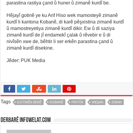
parastina rastiya çand û huner û zimanê kurdî be.
Hêjayî gotinê ye ku Arif Hiso wek mamosteyê zimanê
kurdî li kantona Kobanê, di karê pêşxistina zimanê kurdî
û mamostreyetiya zimanê kurdî dikir. Ew û di saziya
zimanê kurdî de jî endamekî çalak û rêvebir e û di
nivîsên xwe de, bêhtir li ser erkên parastina çand û
zimanê kurdî disekine.
Jêder: PUK Media
Tags
GOTINÊN BERÊ
KOBANÊ
PIRTÛK
WEŞAN
ZIMAN
Derbarê infowelat.com