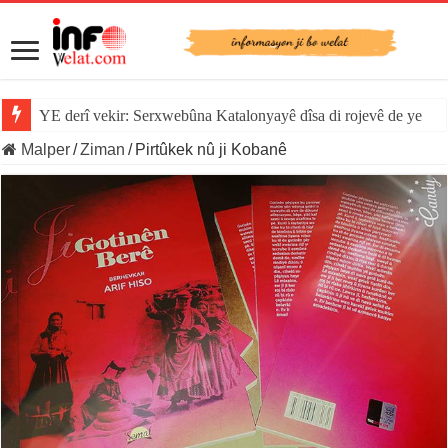
YE derî vekir: Serxwebûna Katalonyayê dîsa di rojevê de ye
Malper
/
Ziman
/
Pirtûkek nû ji Kobanê