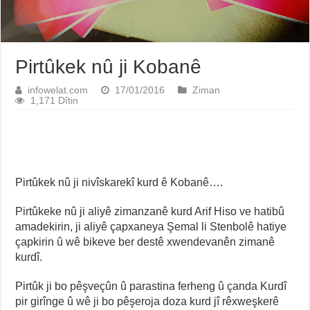
Pirtûkek nû ji Kobanê
infowelat.com
17/01/2016
Ziman
1,171 Dîtin
Pirtûkek nû ji nivîskarekî kurd ê Kobanê….
Pirtûkeke nû ji aliyê zimanzanê kurd Arif Hiso ve hatibû
amadekirin, ji aliyê çapxaneya Şemal li Stenbolê hatiye
çapkirin û wê bikeve ber destê xwendevanên zimanê
kurdî.
Pirtûk ji bo pêşveçûn û parastina ferheng û çanda Kurdî
pir girînge û wê ji bo pêşeroja doza kurd jî rêxweşkerê