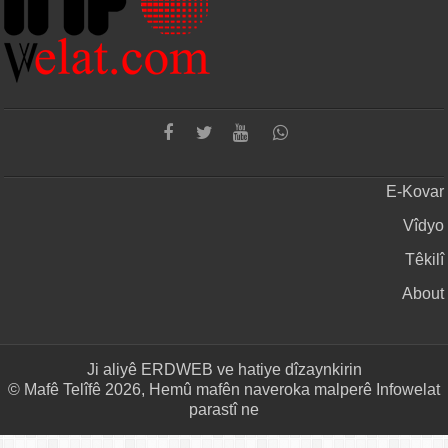
E-Kovar
Vîdyo
Têkilî
About
Ji aliyê
ERDWEB
ve hatiye dîzaynkirin
© Mafê Telîfê 2026, Hemû mafên naveroka malperê Infowelat
parastî ne