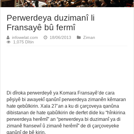
Perwerdeya duzimanî li
Fransayê bû fermî
infowelat.com
18/06/2013
Ziman
1,075 Dîtin
Di dîroka perwerdeyê ya Komara Fransayê’de cara
pêşiyê bi awayekî qanûnî perwerdeya zimanên kêmaran
hate qebûlkirin. Xala 27’an a ku di çarçoveya qanûna
dibistanan de hate qabûlkirin de derfet dide ku “hînkirina
perwerdeya herêmî” an “perwerdeya bi duzimanî ya di
zimanê fransewî û zimanê herêmî” de di çarçoveyeke
qanûnî de bê kirin.