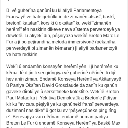
Bi vê guherîna qanûnî ku ki aliyê Parlamentoya
Fransayê ve hate qebûlkirin de zimanên alsasî, baskî,
bretonî, katalanî, korsikî û oksîtanî ku wekî “zimanên
herêmî” tên naskirin dikeve nava sîstema perwerdeyê ya
dewletê. Li aliyekî din, pêşniyaza wekîlê Breton Marc Le
Fur a ji bo pejirandina metoda îmmersiyonê (pêkanîna
perwerdeyê bi zimanên kêmaran) ji aliyê parlamentoyê
ve hate redkirin.
Wekîl û endamên konseyên herêmî yên li ji herêmên ku
kêmar lê dijîn li ser girîngiya vê guherînê nêrînên li dijî
hev anîn ziman. Endamê Konseya Herêmî ya Akîtanyayê
û Partiya Oksîtan David Grosclaude da zanîn ku qanûn
gaveke dîrokî ye û serkeftineke kolektîf e. Wekîlê Breton
Paul Molac ku ji Yekitiya Demokratîk a Breton’e jî diyar
kir ku “ev cara pêşiyê ye ku qanûnekî fransî perwerdeya
duzimanî nas dike” û got ku ev “pêşveçûneke pir girîng
e”. Berevajiya van nêrînan, endamê heman partiya
Breton Le Fur û endamê Konseya Herêmî ya Baskê Max