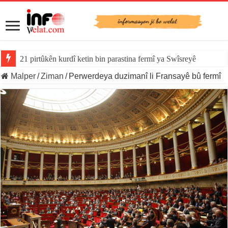
21 pirtûkên kurdî ketin bin parastina fermî ya Swîsreyê
Malper
/
Ziman
/
Perwerdeya duzimanî li Fransayê bû fermî