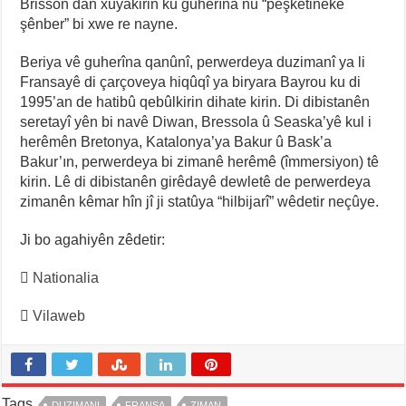
Brisson dan xuyakirin ku guherîna nû “pêşketineke
şênber” bi xwe re nayne.
Beriya vê guherîna qanûnî, perwerdeya duzimanî ya li
Fransayê di çarçoveya hiqûqî ya biryara Bayrou ku di
1995’an de hatibû qebûlkirin dihate kirin. Di dibistanên
seretayî yên bi navê Diwan, Bressola û Seaska’yê kul i
herêmên Bretonya, Katalonya’ya Bakur û Bask’a
Bakur’ın, perwerdeya bi zimanê herêmê (îmmersiyon) tê
kirin. Lê di dibistanên girêdayê dewletê de perwerdeya
zimanên kêmar hîn jî ji statûya “hilbijarî” wêdetir neçûye.
Ji bo agahiyên zêdetir:

Nationalia

Vilaweb
Tags
DUZIMANI
FRANSA
ZIMAN