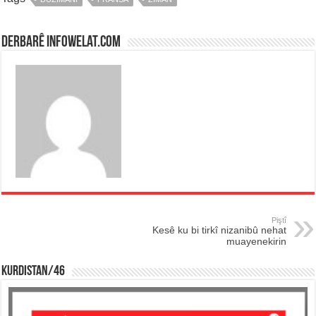
Derbarê infowelat.com
Piştî
Kesê ku bi tirkî nizanibû nehat
muayenekirin
KURDISTAN/46