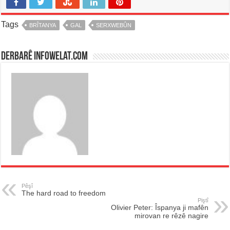
Tags
BRÎTANYA
GAL
SERXWEBÛN
Derbarê infowelat.com
Pêşî
The hard road to freedom
Piştî
Olivier Peter: Îspanya ji mafên
mirovan re rêzê nagire