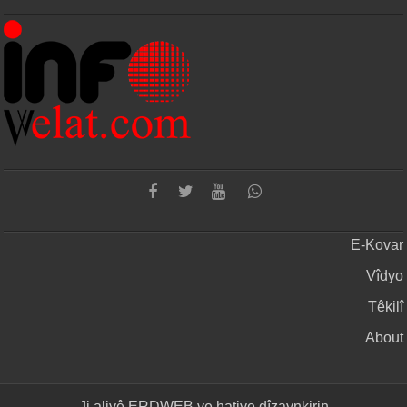
E-Kovar
Vîdyo
Têkilî
About
Ji aliyê
ERDWEB
ve hatiye dîzaynkirin