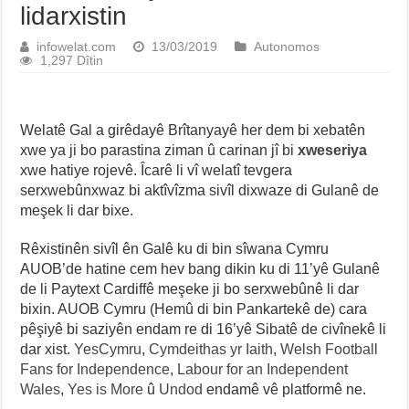
lidarxistin
infowelat.com
13/03/2019
Autonomos
1,297 Dîtin
Welatê Gal a girêdayê Brîtanyayê her dem bi xebatên
xwe ya ji bo parastina ziman û carinan jî bi
xweseriya
xwe hatiye rojevê. Îcarê li vî welatî tevgera
serxwebûnxwaz bi aktîvîzma sivîl dixwaze di Gulanê de
meşek li dar bixe.
Rêxistinên sivîl ên Galê ku di bin sîwana Cymru
AUOB’de hatine cem hev bang dikin ku di 11’yê Gulanê
de li Paytext Cardiffê meşeke ji bo serxwebûnê li dar
bixin. AUOB Cymru (Hemû di bin Pankartekê de) cara
pêşiyê bi saziyên endam re di 16’yê Sibatê de civînekê li
dar xist.
YesCymru
,
Cymdeithas yr Iaith
,
Welsh Football
Fans for Independence
,
Labour for an Independent
Wales
,
Yes is More
û
Undod
endamê vê platformê ne.