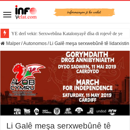
YE derî vekir: Serxwebûna Katalonyayê dîsa di rojevê de ye
Malper
/
Autonomos
/
Li Galê meşa serxwebûnê tê lidarxistin
Li Galê meşa serxwebûnê tê