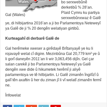
bo serxwebûnê
derketibû % 28’an.
Plaid Cymru ku partiya
Gal (Wales)
serxwebûnxwaz ê Galê
ye, di hilbijartina 2016’an a ji bo Parlamentoya Neteweyî
ya Galê de ji % 20 dengên welatiyan girtibû.
Kurteagahî di derbarê Galê de
Gal herêmeke xweser a girêdayê Brîtanyayê ye ku li
rojavayê welat cî digire. Mezinbûna Gal 20,779 km² ye û
li gorî daneyên 2011’an li wir 3,063,456 dijîn. Gel çar
salan carekê ji bo Parlamentoya Neteweyî ya Galê
dengên xwe dide û hikumetek herêmî ji aliyê
parlamentoya ve tê hilbijartin. Li Galê zimanên îngilîzî û
galî tên axaftin û her du ziman jî li vî welatî zimanên fermî
ne.
Înfowelat