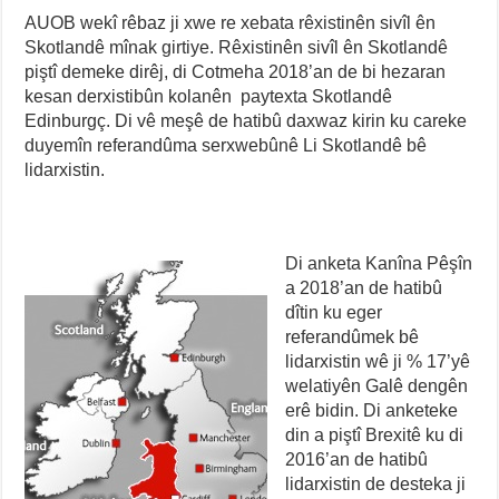
AUOB wekî rêbaz ji xwe re xebata rêxistinên sivîl ên
Skotlandê mînak girtiye. Rêxistinên sivîl ên Skotlandê
piştî demeke dirêj, di Cotmeha 2018’an de bi hezaran
kesan derxistibûn kolanên paytexta Skotlandê
Edinburgç. Di vê meşê de hatibû daxwaz kirin ku careke
duyemîn referandûma serxwebûnê Li Skotlandê bê
lidarxistin.
Di anketa Kanîna Pêşîn
a 2018’an de hatibû
dîtin ku eger
referandûmek bê
lidarxistin wê ji % 17’yê
welatiyên Galê dengên
erê bidin. Di anketeke
din a piştî Brexitê ku di
2016’an de hatibû
lidarxistin de desteka ji