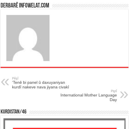
Derbarê infowelat.com
Pêşî
‘Tenê bi panel û daxuyaniyan
kurdî nakeve nava jiyana civakî
Piştî
International Mother Language
Day
KURDISTAN/46