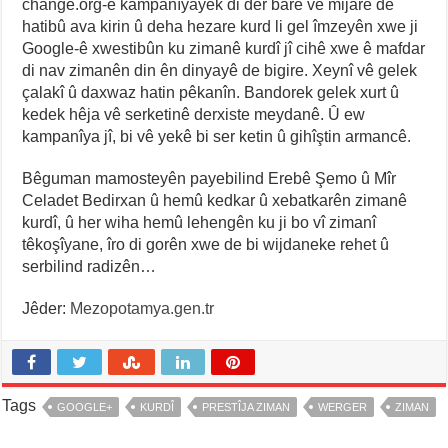
change.org-ê kampanîyayek di der barê vê mijarê de
hatibû ava kirin û deha hezare kurd li gel îmzeyên xwe ji
Google-ê xwestibûn ku zimanê kurdî jî cihê xwe ê mafdar
di nav zimanên din ên dinyayê de bigire. Xeynî vê gelek
çalakî û daxwaz hatin pêkanîn. Bandorek gelek xurt û
kedek hêja vê serketinê derxiste meydanê. Û ew
kampanîya jî, bi vê yekê bi ser ketin û gihîştin armancê.
Bêguman mamosteyên payebilind Erebê Şemo û Mîr
Celadet Bedirxan û hemû kedkar û xebatkarên zimanê
kurdî, û her wiha hemû lehengên ku ji bo vî zimanî
têkoşîyane, îro di gorên xwe de bi wijdaneke rehet û
serbilind radizên…
Jêder:
Mezopotamya.gen.tr
Tags
GOOGLE+
KURDÎ
PRESTÎJA ZIMAN
WERGER
ZIMAN