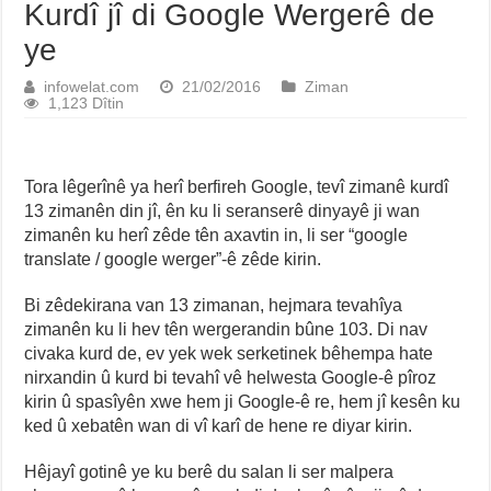
Kurdî jî di Google Wergerê de
ye
infowelat.com
21/02/2016
Ziman
1,123 Dîtin
Tora lêgerînê ya herî berfireh Google, tevî zimanê kurdî
13 zimanên din jî, ên ku li seranserê dinyayê ji wan
zimanên ku herî zêde tên axavtin in, li ser “google
translate / google werger”-ê zêde kirin.
Bi zêdekirana van 13 zimanan, hejmara tevahîya
zimanên ku li hev tên wergerandin bûne 103. Di nav
civaka kurd de, ev yek wek serketinek bêhempa hate
nirxandin û kurd bi tevahî vê helwesta Google-ê pîroz
kirin û spasîyên xwe hem ji Google-ê re, hem jî kesên ku
ked û xebatên wan di vî karî de hene re diyar kirin.
Hêjayî gotinê ye ku berê du salan li ser malpera