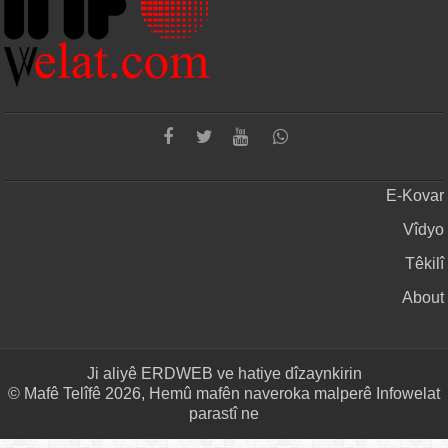
E-Kovar
Vîdyo
Têkilî
About
Ji aliyê
ERDWEB
ve hatiye dîzaynkirin
© Mafê Telîfê 2026, Hemû mafên naveroka malperê Infowelat
parastî ne