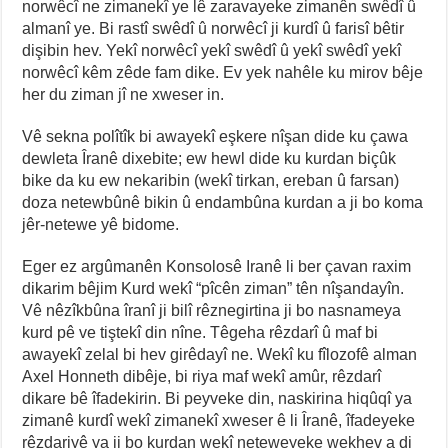
norwêcî ne zimanekî ye lê zaravayeke zimanên swêdî û
almanî ye. Bi rastî swêdî û norwêcî ji kurdî û farisî bêtir
dişibin hev. Yekî norwêcî yekî swêdî û yekî swêdî yekî
norwêcî kêm zêde fam dike. Ev yek nahêle ku mirov bêje
her du ziman jî ne xweser in.
Vê sekna polîtîk bi awayekî eşkere nîşan dide ku çawa
dewleta Îranê dixebite; ew hewl dide ku kurdan biçûk
bike da ku ew nekaribin (wekî tirkan, ereban û farsan)
doza netewbûnê bikin û endambûna kurdan a ji bo koma
jêr-netewe yê bidome.
Eger ez argûmanên Konsolosê Iranê li ber çavan raxim
dikarim bêjim Kurd wekî “pîcên ziman” tên nîşandayîn.
Vê nêzîkbûna îranî ji bilî rêznegirtina ji bo nasnameya
kurd pê ve tiştekî din nîne. Têgeha rêzdarî û maf bi
awayekî zelal bi hev girêdayî ne. Wekî ku fîlozofê alman
Axel Honneth dibêje, bi riya maf wekî amûr, rêzdarî
dikare bê îfadekirin. Bi peyveke din, naskirina hiqûqî ya
zimanê kurdî wekî zimanekî xweser ê li Îranê, îfadeyeke
rêzdariyê ya ji bo kurdan wekî neteweyeke wekhev a di