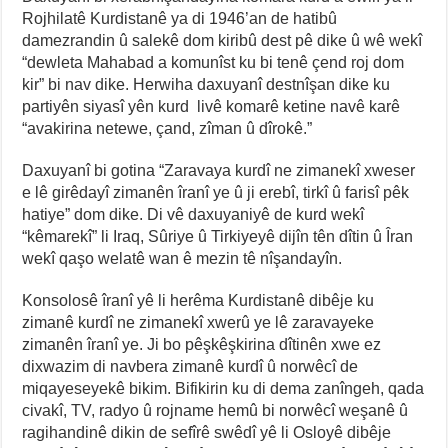
Rojhilatê Kurdistanê ya di 1946’an de hatibû
damezrandin û salekê dom kiribû dest pê dike û wê wekî
“dewleta Mahabad a komunîst ku bi tenê çend roj dom
kir” bi nav dike. Herwiha daxuyanî destnîşan dike ku
partiyên siyasî yên kurd livê komarê ketine navê karê
“avakirina netewe, çand, zîman û dîrokê.”
Daxuyanî bi gotina “Zaravaya kurdî ne zimanekî xweser
e lê girêdayî zimanên îranî ye û ji erebî, tirkî û farisî pêk
hatiye” dom dike. Di vê daxuyaniyê de kurd wekî
“kêmarekî” li Iraq, Sûriye û Tirkiyeyê dijîn tên dîtin û Îran
wekî qaşo welatê wan ê mezin tê nîşandayîn.
Konsolosê îranî yê li herêma Kurdistanê dibêje ku
zimanê kurdî ne zimanekî xwerû ye lê zaravayeke
zimanên îranî ye. Ji bo pêşkêşkirina dîtinên xwe ez
dixwazim di navbera zimanê kurdî û norwêcî de
miqayeseyekê bikim. Bifikirin ku di dema zanîngeh, qada
civakî, TV, radyo û rojname hemû bi norwêcî weşanê û
ragihandinê dikin de sefîrê swêdî yê li Osloyê dibêje