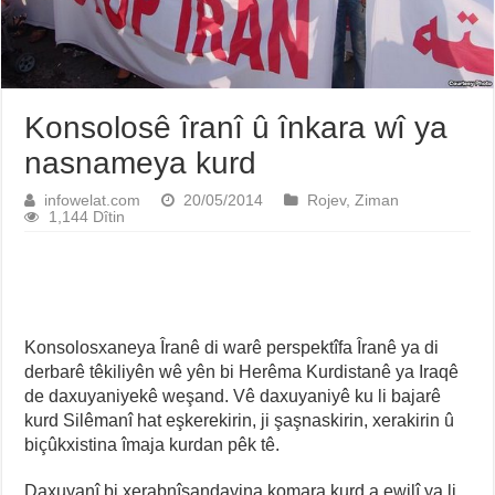
Konsolosê îranî û înkara wî ya
nasnameya kurd
infowelat.com
20/05/2014
Rojev
,
Ziman
1,144 Dîtin
Konsolosxaneya Îranê di warê perspektîfa Îranê ya di
derbarê têkiliyên wê yên bi Herêma Kurdistanê ya Iraqê
de daxuyaniyekê weşand. Vê daxuyaniyê ku li bajarê
kurd Silêmanî hat eşkerekirin, ji şaşnaskirin, xerakirin û
biçûkxistina îmaja kurdan pêk tê.
Daxuyanî bi xerabnîşandayina komara kurd a ewilî ya li