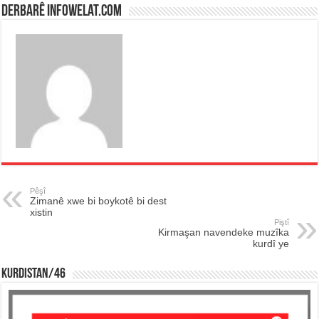
Derbarê infowelat.com
Pêşî
Zimanê xwe bi boykotê bi dest
xistin
Piştî
Kirmaşan navendeke muzîka
kurdî ye
KURDISTAN/46