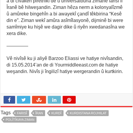
a di civakên piretnîkî de û unîversalbûna zimanê farisî li
Îranê bê hilweşandin. Ziman hêza nerm a kolonyalîzmê
û amûreke bingehîn a bi awayekî çandî têkbirina “Kesê
din e”. Ziman wekî amûra asîmîlasyonê, dijminê bi were
samîmiye ku hişê we dagir dike û riyên xwedanasîna we
xera dike.
————–
Vê nivîsê ku ji aliyê Barzoo Eliassi ve hatiye nivîsandin,
di 15.05.2014’an de di Yourmiddleeast.com de hatiye
weşandin. Nivîs ji îngilizî hatiye wergerandin û kurtkirin.
Tags
FARISÎ
ÎRAN
KURDÎ
KURDISTANA ROJHILAT
POLÎTÎKAYA ZIMAN