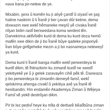
nava Irana pir-netew de ye.
Mixabin, şexs û komên ku ji aliyê çandî û siyasî ve şaş
hatine naskirin û li Îranê ji ber çavan dûr ketine, dema
dixwazin xwe wekî hêmaneke meşrû yê civaka Îranê
nîşan bidin rastî berxwedana koma serdest tên.
Darvekirina aktîvîstên kurd di dema ku kurd doza hemû
mafên xwe dikin de ji bo Îranê bûye qadeke pisporiyê.
Îran bûye girtîgeheke mezin a ji bo nasnameya neteweyî
ya kurd.
Dema kurd li Îranê banga mafên wekî perwerdeya bi
kurdî dikin, tê îhtirazkirin ku zimanê kurdî ne xwedî
yekitiyekê ye û ji gelek zaravayên cihê pêk tê. Daxwaza
ji bo perwerdeya bi zimanên derveyê farisî, wekî
qelskirina ahenga civakî û yekitiya axê ya Îranê tê
hesibandin. Hin endamên Akademiya Ziman û Wêjeya
Farisî vê yekê destnîşan dikin.
Pir bi lez pedivî heye ku mîta di derbarê bêalîbûna ziman