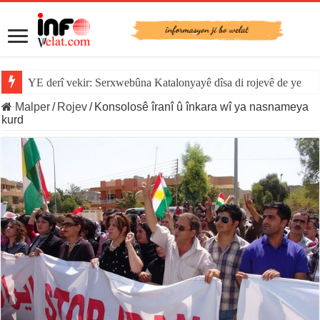
YE derî vekir: Serxwebûna Katalonyayê dîsa di rojevê de ye
Malper
/
Rojev
/
Konsolosê îranî û înkara wî ya nasnameya
kurd