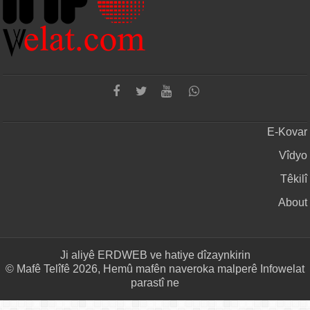
E-Kovar
Vîdyo
Têkilî
About
Ji aliyê
ERDWEB
ve hatiye dîzaynkirin
© Mafê Telîfê 2026, Hemû mafên naveroka malperê Infowelat
parastî ne