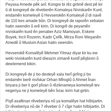
Peyasa Amede pêk anî. Kongre bi rêz girtinê dest pê kir
û di kongreyê de rêveberên Komaleya Niviskarên Kurd,
endamên komeleyê û Hevserokên Komaleyê jî di navê
de 110 kes amade bûn. Di kongreyê de raporên xebatan
hatin xwendin û erê kirin. Di kongrê de peyamên
niviskarên kurd ên penaber Aziz Mamoyan, Eskere
Boyek, Incil Rozerin, Kadir Çelîk, Mirza Roni Weşanên
Amedê û Muslum Aslan hatin xwendin.
Hevserokê Komalêyê Mehmet Yilmaz diyar kir ku ew
weki niviskarên kurd diwazin zimanê kurdî pêşbixin û
dewlemend bikin.
Di kongreyê de ji bo desteyê xala herî girîng ji bo
endamên berê nivîskar Orhan Mîroglû û Ahmet Înan
biryara ji ber li gorî pîvan û rêziknameya komeleyê tev
negeriya ne ji komeleyê bên îxrac kirin hat girtin.
Piştî axaftinan rêveberiya nû ya komalêye hat hilbijartin.
Di rêveberiya nû de 7 rêveber û 7 cîgir hatin hilbijartin. Di