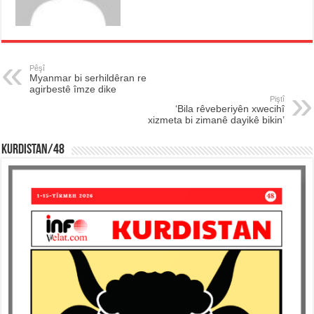
Pêşî
Myanmar bi serhildêran re
agirbestê îmze dike
Piştî
‘Bila rêveberiyên xwecihî
xizmeta bi zimanê dayikê bikin’
KURDISTAN/48