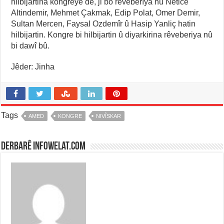
hilbijartina kongreyê de, ji bo rêveberîya nû Netice
Altindemir, Mehmet Çakmak, Edip Polat, Omer Demir,
Sultan Mercen, Faysal Ozdemîr û Hasip Yanliç hatin
hilbijartin. Kongre bi hilbijartin û diyarkirina rêveberiya nû
bi dawî bû.
Jêder: Jinha
Tags
AMED
KONGRE
NIVÎSKAR
Derbarê infowelat.com