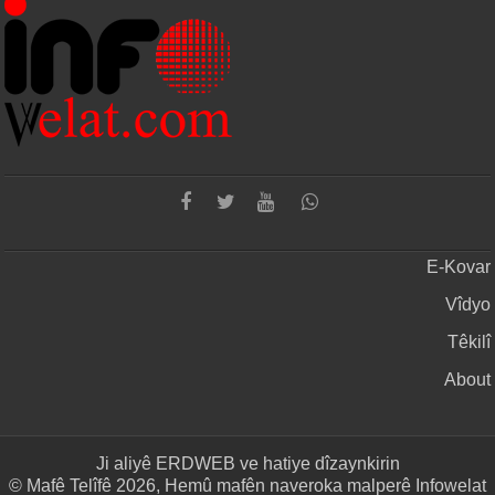
E-Kovar
Vîdyo
Têkilî
About
Ji aliyê
ERDWEB
ve hatiye dîzaynkirin
© Mafê Telîfê 2026, Hemû mafên naveroka malperê Infowelat