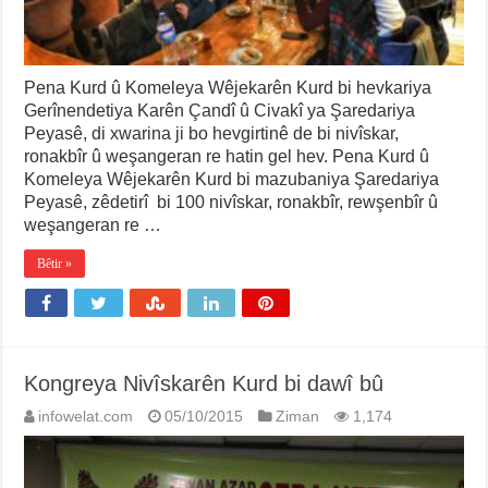
Pena Kurd û Komeleya Wêjekarên Kurd bi hevkariya
Gerînendetiya Karên Çandî û Civakî ya Şaredariya
Peyasê, di xwarina ji bo hevgirtinê de bi nivîskar,
ronakbîr û weşangeran re hatin gel hev. Pena Kurd û
Komeleya Wêjekarên Kurd bi mazubaniya Şaredariya
Peyasê, zêdetirî bi 100 nivîskar, ronakbîr, rewşenbîr û
weşangeran re …
Bêtir »
Kongreya Nivîskarên Kurd bi dawî bû
infowelat.com
05/10/2015
Ziman
1,174