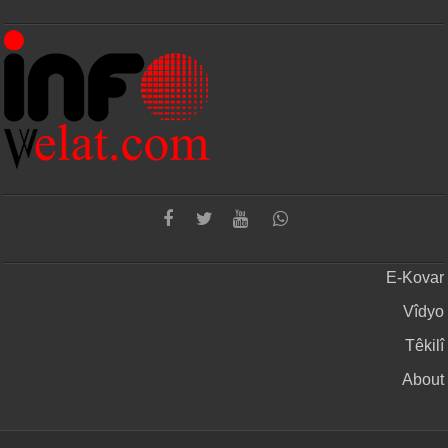
E-Kovar
Vîdyo
Têkilî
About