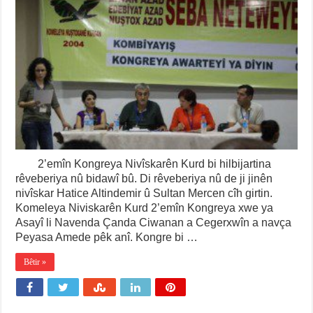
2’emîn Kongreya Nivîskarên Kurd bi hilbijartina
rêveberiya nû bidawî bû. Di rêveberiya nû de ji jinên
nivîskar Hatice Altindemir û Sultan Mercen cîh girtin.
Komeleya Niviskarên Kurd 2’emîn Kongreya xwe ya
Asayî li Navenda Çanda Ciwanan a Cegerxwîn a navça
Peyasa Amede pêk anî. Kongre bi …
Bêtir »