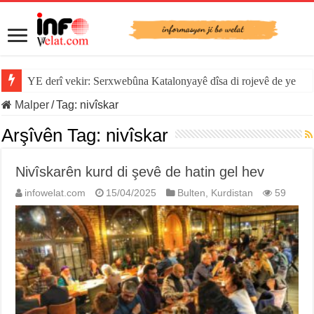
YE derî vekir: Serxwebûna Katalonyayê dîsa di rojevê de ye
Malper
/
Tag:
nivîskar
Arşîvên Tag:
nivîskar
Nivîskarên kurd di şevê de hatin gel hev
infowelat.com
15/04/2025
Bulten
,
Kurdistan
59