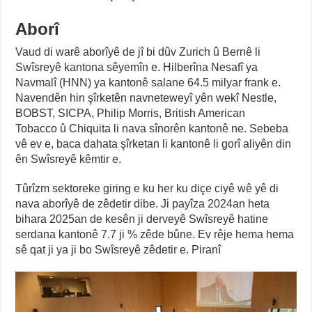
Aborî
Vaud di warê aborîyê de jî bi dûv Zurich û Bernê li
Swîsreyê kantona sêyemîn e. Hilberîna Nesafî ya
Navmalî (HNN) ya kantonê salane 64.5 milyar frank e.
Navendên hin şîrketên navneteweyî yên wekî Nestle,
BOBST, SICPA, Philip Morris, British American
Tobacco û Chiquita li nava sînorên kantonê ne. Sebeba
vê ev e, baca dahata şîrketan li kantonê li gorî aliyên din
ên Swîsreyê kêmtir e.
Tûrîzm sektoreke giring e ku her ku diçe ciyê wê yê di
nava aborîyê de zêdetir dibe. Ji payîza 2024an heta
bihara 2025an de kesên ji derveyê Swîsreyê hatine
serdana kantonê 7.7 ji % zêde bûne. Ev rêje hema hema
sê qat ji ya ji bo Swîsreyê zêdetir e. Piranî