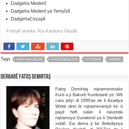
Dadgeha Medenî
Dadgeha Medenî ya Temyîzê
DadgehaCezayê
Fotoyê sereke: Ala Kantona Vaudê
Tags
KANTONA VAUDÊ
KONFEDERALIZM
OTONOMI
SWÎSRE
Derbarê Fatoş Demirtaş
Fatoş Demirtaş rojnamevenake
Kurd a ji Bakurê Kurdistanê ye. Wê
cara pêşî di 1999’an de li Azadiya
Welat dest bi rojnamevaniyê kir û
paşê heft salan li navenda
rojnameya Gundemê ya li Stenbolê
xebitî. Ew dema ji bo Belediyeya