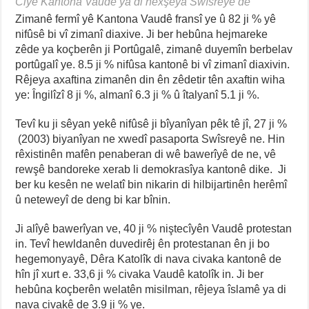
Ciyê Kantona Vaudê ya di nexşeya Swîsreyê de
Zimanê fermî yê Kantona Vaudê fransî ye û 82 ji % yê
nifûsê bi vî zimanî diaxive. Ji ber hebûna hejmareke
zêde ya koçberên ji Portûgalê, zimanê duyemîn berbelav
portûgalî ye. 8.5 ji % nifûsa kantonê bi vî zimanî diaxivin.
Rêjeya axaftina zimanên din ên zêdetir tên axaftin wiha
ye: Îngilîzî 8 ji %, almanî 6.3 ji % û îtalyanî 5.1 ji %.
Tevî ku ji sêyan yekê nifûsê ji bîyanîyan pêk tê jî, 27 ji %
(2003) biyanîyan ne xwedî pasaporta Swîsreyê ne. Hin
rêxistinên mafên penaberan di wê bawerîyê de ne, vê
rewşê bandoreke xerab li demokrasîya kantonê dike. Ji
ber ku kesên ne welatî bin nikarin di hilbijartinên herêmî
û neteweyî de deng bi kar bînin.
Ji alîyê bawerîyan ve, 40 ji % niştecîyên Vaudê protestan
in. Tevî hewldanên duvedirêj ên protestanan ên ji bo
hegemonyayê, Dêra Katolîk di nava civaka kantonê de
hîn jî xurt e. 33,6 ji % civaka Vaudê katolîk in. Ji ber
hebûna koçberên welatên misilman, rêjeya îslamê ya di
nava civakê de 3.9 ji % ye.