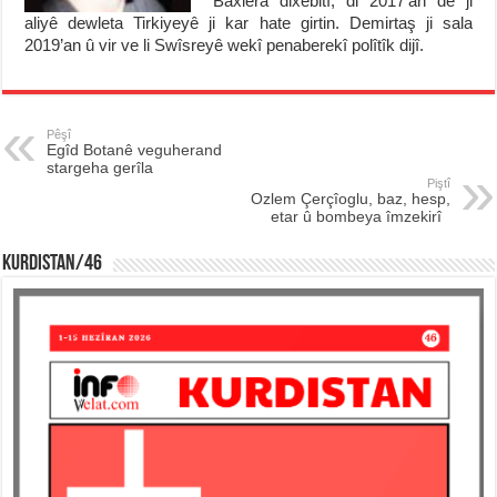
Baxlera dixebitî, di 2017’an de ji
aliyê dewleta Tirkiyeyê ji kar hate girtin. Demirtaş ji sala
2019’an û vir ve li Swîsreyê wekî penaberekî polîtîk dijî.
Pêşî
Egîd Botanê veguherand
stargeha gerîla
Piştî
Ozlem Çerçîoglu, baz, hesp,
etar û bombeya îmzekirî
KURDISTAN/46