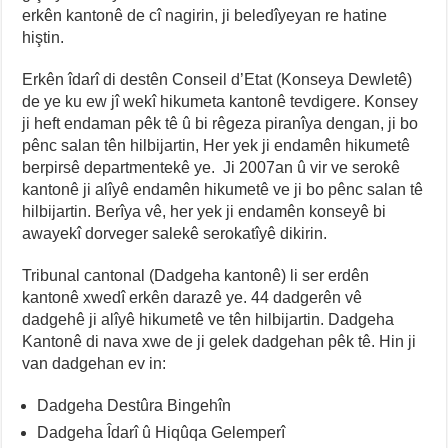
erkên kantonê de cî nagirin, ji beledîyeyan re hatine
hiştin.
Erkên îdarî di destên Conseil d’Etat (Konseya Dewletê)
de ye ku ew jî wekî hikumeta kantonê tevdigere. Konsey
ji heft endaman pêk tê û bi rêgeza piranîya dengan, ji bo
pênc salan tên hilbijartin, Her yek ji endamên hikumetê
berpirsê departmentekê ye. Ji 2007an û vir ve serokê
kantonê ji alîyê endamên hikumetê ve ji bo pênc salan tê
hilbijartin. Berîya vê, her yek ji endamên konseyê bi
awayekî dorveger salekê serokatîyê dikirin.
Tribunal cantonal (Dadgeha kantonê) li ser erdên
kantonê xwedî erkên darazê ye. 44 dadgerên vê
dadgehê ji alîyê hikumetê ve tên hilbijartin. Dadgeha
Kantonê di nava xwe de ji gelek dadgehan pêk tê. Hin ji
van dadgehan ev in:
Dadgeha Destûra Bingehîn
Dadgeha Îdarî û Hiqûqa Gelemperî