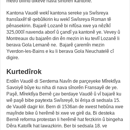
mêtro bilind dikeve nava sînorên kantonê.
Kantona Vaudê wekî kantona sereke ya Swîsreya
fransîaxêf tê qebûlkirin ku wekî Swîsreya Roman tê
pênasekirin. Bajarê Lozanê bi nifûsa xwe ya nêzîkî
325,000î navenda aborî û çandî ya kantonê ye. Vevey û
Montreaux du bajarên din ên mezin in ku tevlî Lozanê li
berava Gola Lemanê ne. Bajarê çaremîn mezin
Yverdon-les-Bains e ku li berava Gola Neuchatelê cî
digire.
Kurtedîrok
Erdên Vaudê di Serdema Navîn de parçeyeke Mîrektîya
Savoiyê bûye ku niha di nava sînorên Fransayê de ye.
Paşê, Mîrektîya Bernê çav berdaye Vaudê û vî bajarê ku
wê paşê bibe paytexta Swîsreyê, bi êrişa di sedsala 15.
de Vaudê dagir kir. Bern di 1536an de xwest hebûna xwe
mayînde bike û herêmê bi xwe ve girê da. Bi desteka
Bernê reforma protestan li herêmê hat ferzkirin û bingeha
Dêra Katolîk hat lawazkirin. Ber bi sedsala 18. ve