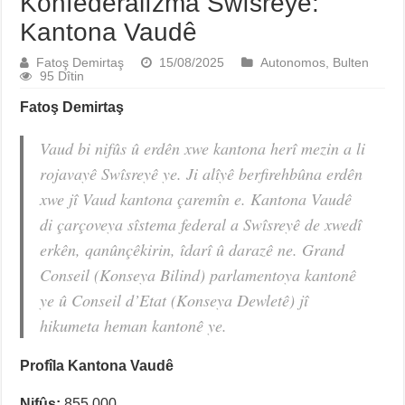
Konfederalîzma Swîsreyê:
Kantona Vaudê
Fatoş Demirtaş
15/08/2025
Autonomos
,
Bulten
95 Dîtin
Fatoş Demirtaş
Vaud bi nifûs û erdên xwe kantona herî mezin a li
rojavayê Swîsreyê ye. Ji alîyê berfirehbûna erdên
xwe jî Vaud kantona çaremîn e. Kantona Vaudê
di çarçoveya sîstema federal a Swîsreyê de xwedî
erkên, qanûnçêkirin, îdarî û darazê ne. Grand
Conseil (Konseya Bilind) parlamentoya kantonê
ye û Conseil d’Etat (Konseya Dewletê) jî
hikumeta heman kantonê ye.
Prof
îla Kantona Vaudê
Nifûs:
855.000