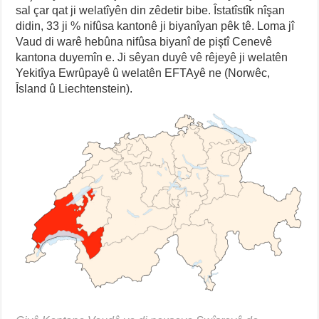
sal çar qat ji welatîyên din zêdetir bibe. Îstatîstîk nîşan
didin, 33 ji % nifûsa kantonê ji biyanîyan pêk tê. Loma jî
Vaud di warê hebûna nifûsa biyanî de piştî Cenevê
kantona duyemîn e. Ji sêyan duyê vê rêjeyê ji welatên
Yekitîya Ewrûpayê û welatên EFTAyê ne (Norwêc,
Îsland û Liechtenstein).