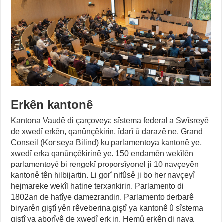
Erkên kantonê
Kantona Vaudê di çarçoveya sîstema federal a Swîsreyê
de xwedî erkên, qanûnçêkirin, îdarî û darazê ne. Grand
Conseil (Konseya Bilind) ku parlamentoya kantonê ye,
xwedî erka qanûnçêkirinê ye. 150 endamên wekîlên
parlamentoyê bi rengekî proporsîyonel ji 10 navçeyên
kantonê tên hilbijartin. Li gorî nifûsê ji bo her navçeyî
hejmareke wekîl hatine terxankirin. Parlamento di
1802an de hatîye damezrandin. Parlamento derbarê
biryarên giştî yên rêveberina giştî ya kantonê û sîstema
giştî ya aborîyê de xwedî erk in. Hemû erkên di nava