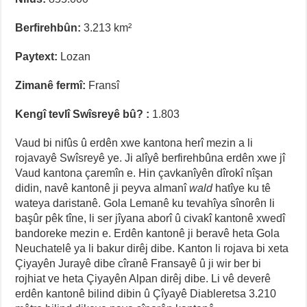
Berfirehbûn:
3.213 km²
Paytext:
Lozan
Zimanê fermî:
Fransî
Kengî tevlî Swîsreyê bû? :
1.803
Vaud bi nifûs û erdên xwe kantona herî mezin a li
rojavayê Swîsreyê ye. Ji alîyê berfirehbûna erdên xwe jî
Vaud kantona çaremîn e. Hin çavkanîyên dîrokî nîşan
didin, navê kantonê ji peyva almanî
wald
hatîye ku tê
wateya daristanê. Gola Lemanê ku tevahîya sînorên li
başûr pêk tîne, li ser jîyana aborî û civakî kantonê xwedî
bandoreke mezin e. Erdên kantonê ji beravê heta Gola
Neuchatelê ya li bakur dirêj dibe. Kanton li rojava bi xeta
Çiyayên Jurayê dibe cîranê Fransayê û ji wir ber bi
rojhiat ve heta Çiyayên Alpan dirêj dibe. Li vê deverê
erdên kantonê bilind dibin û Çîyayê Diableretsa 3.210