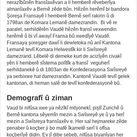
nerazîbûnên fransîaxêvan a li hemberê rêveberîya
almanîaxêv a Bernê zêde bûn. Hêzên herêmî bi bandora
Şoreşa Fransayê I hemberê Bernê serî rakirin û di
1798an de Komara Lemanê damezrandin. Bi vê re
paralel, serhildêrên Vaudê hêzên fransî vexwendin
herêmê û bi vî awayî Fransa bû xwedîyê Vaudê.
Fransaya şoreşger dawî li dewletoka nû anî Kantona
Lemanê tevlî Komara Helwestîk kir li Swîsreyê
damezrand. Lêbelê di demeke kurt de acizîyên civakî
yên li hemberê sîstema polîtîk a fransî veguherî
serhildanekê û di 1803an de Konfederasyona Swîsreyê
ya serbixwe hat damezrandin. Kantonê Vaudê tevlî gelek
kantonan, di heman salê de tevlî konfederasyonê bû.
Demografî û ziman
Vaud bi nifûsa xwe ya nêzîkî milyonekî, piştî Zurichê û
Bernê kantona sêyemîn mezin a Swîsreyê ye û ya herî
mezin a Swîsreya fransîaxêv e. Her sal hejmareke zêde
penaber û koçber ji bo mafê îkametê serî li ofîsa
koçberîyê didin. Ev jî dibe sebeb, nifûsa biyanîyan her