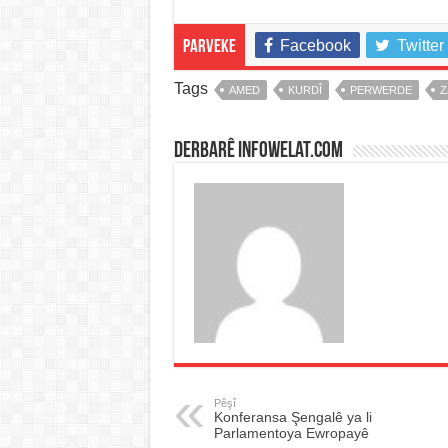
Facebook
Twitter
Parveke
Tags
AMED
KURDÎ
PERWERDE
Z
Derbarê infowelat.com
Pêşî
Konferansa Şengalê ya li
Parlamentoya Ewropayê