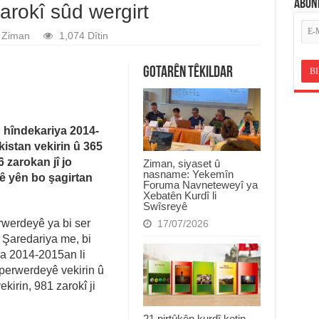
ABON
arokî sûd wergirt
Ziman
1,074 Dîtin
Gotarên Têkildar
 hîndekariya 2014-
kistan vekirin û 365
 zarokan jî jo
Ziman, siyaset û
nasname: Yekemîn
ê yên bo şagirtan
Foruma Navneteweyî ya
Xebatên Kurdî li
Swîsreyê
werdeyê ya bi ser
17/07/2026
 Şaredariya me, bi
a 2014-2015an li
perwerdeyê vekirin û
kirin, 981 zarokî ji
21 pirtûkên kurdî ketin