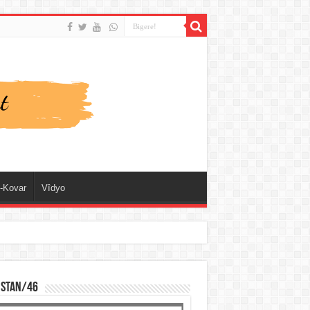
-Kovar
Vîdyo
ISTAN/46