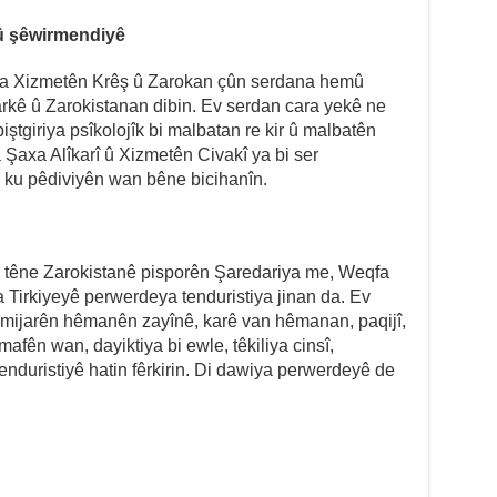
 û şêwirmendiyê
xa Xizmetên Krêş û Zarokan çûn serdana hemû
kê û Zarokistanan dibin. Ev serdan cara yekê ne
iştgiriya psîkolojîk bi malbatan re kir û malbatên
 Şaxa Alîkarî û Xizmetên Civakî ya bi ser
 ku pêdiviyên wan bêne bicihanîn.
 têne Zarokistanê pisporên Şaredariya me, Weqfa
 Tirkiyeyê perwerdeya tenduristiya jinan da. Ev
mijarên hêmanên zayînê, karê van hêmanan, paqijî,
mafên wan, dayiktiya bi ewle, têkiliya cinsî,
tenduristiyê hatin fêrkirin. Di dawiya perwerdeyê de