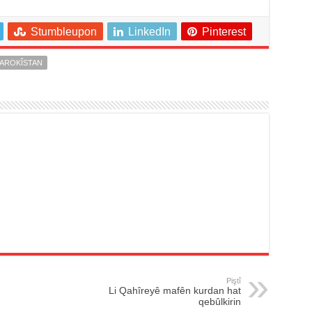
Stumbleupon
LinkedIn
Pinterest
AROKÎSTAN
Piştî
Li Qahîreyê mafên kurdan hat
qebûlkirin