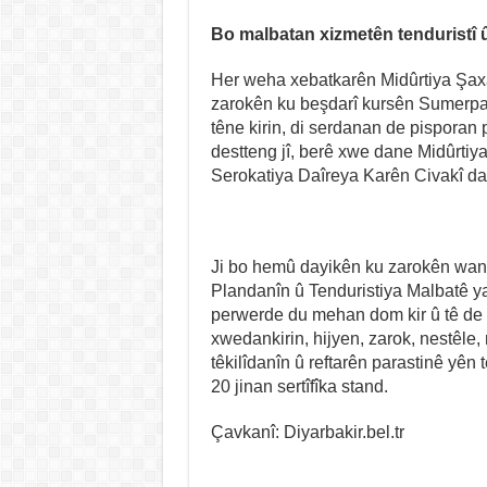
Bo malbatan xizmetên tenduristî
Her weha xebatkarên Midûrtiya Şa
zarokên ku beşdarî kursên Sumerpar
têne kirin, di serdanan de pisporan p
destteng jî, berê xwe dane Midûrtiya
Serokatiya Daîreya Karên Civakî da
Ji bo hemû dayikên ku zarokên wan
Plandanîn û Tenduristiya Malbatê ya
perwerde du mehan dom kir û tê de 
xwedankirin, hijyen, zarok, nestêle, 
têkilîdanîn û reftarên parastinê yên 
20 jinan sertîfîka stand.
Çavkanî: Diyarbakir.bel.tr