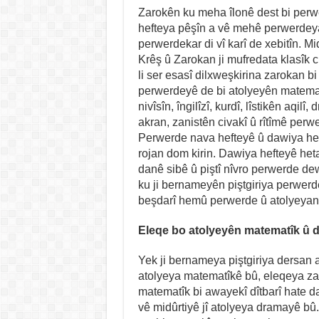
Zarokên ku meha îlonê dest bi perw
hefteya pêşîn a vê mehê perwerdeya
perwerdekar di vî karî de xebitîn. M
Krêş û Zarokan ji mufredata klasîk 
li ser esasî dilxweşkirina zarokan b
perwerdeyê de bi atolyeyên matemat
nivîsîn, îngilîzî, kurdî, lîstikên aqilî,
akran, zanistên civakî û rîtîmê per
Perwerde nava hefteyê û dawiya hef
rojan dom kirin. Dawiya hefteyê heta
danê sibê û piştî nîvro perwerde de
ku ji bernameyên piştgiriya perwerd
beşdarî hemû perwerde û atolyeyan
Eleqe bo atolyeyên matematîk û 
Yek ji bernameya piştgiriya dersan 
atolyeya matematîkê bû, eleqeya zar
matematîk bi awayekî dîtbarî hate da
vê midûrtiyê jî atolyeya dramayê bû