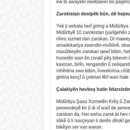
ew bi awayekî xwebawer bo paşeroj
Zarokistan destpêk bûn, dê hejma
Yek ji xebata herî giring a Midûrtiy
Midûrtiyê 10 zarokistan (yarîgehên z
nîvro xizmet dan zarokan. Di mawey
amadekariya xwendin-nivîsînê, stranê
masûlkeyên zarokan qewî bibin, hefte
hunerên wan ên civakî pêş bikevin û t
kaxizan, birîn, rengandin û zeliqand
nihêrtina xwe bibin, lixwekirina cilûb
girtina kevçî û çetelan fêrî wan hate k
Çalakiyên hevbeş hatin lidarxisti
Midûrtiya Şaxa Xizmetên Krêş û Zar
perwerdeyê kir û di vî warî de perwer
zarokan da. Her weha zarok bi hev 
sîrkê û li navçeyan li derên dîrokî g
bikêşin ser van waran.