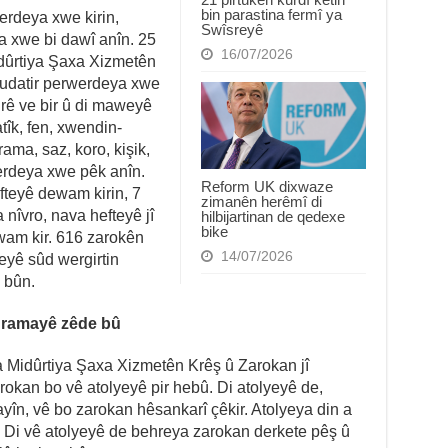
bin parastina fermî ya
erdeya xwe kirin,
Swîsreyê
 xwe bi dawî anîn. 25
16/07/2026
idûrtiya Şaxa Xizmetên
cudatir perwerdeya xwe
i rê ve bir û di maweyê
îk, fen, xwendin-
 drama, saz, koro, kişik,
werdeya xwe pêk anîn.
Reform UK dixwaze
teyê dewam kirin, 7
zimanên herêmî di
 nîvro, nava hefteyê jî
hilbijartinan de qedexe
bike
wam kir. 616 zarokên
14/07/2026
eyê sûd wergirtin
 bûn.
dramayê zêde bû
a Midûrtiya Şaxa Xizmetên Krêş û Zarokan jî
okan bo vê atolyeyê pir hebû. Di atolyeyê de,
yîn, vê bo zarokan hêsankarî çêkir. Atolyeya din a
. Di vê atolyeyê de behreya zarokan derkete pêş û