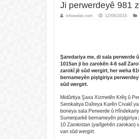
Ji perwerdeyê 981 z
infowelat.com
12/06/2015
Şaredariya me, di sala perwerde û
1015an ji bo zarokên 4-6 salî Zaro
zarokî jê sûd wergirt, her weha 616
bernameyên piştgiriya perwerdey
sûd wergirt.
Midûrtiya Şaxa Xizmetên Krêş û Per
Serokatiya Daîreya Karên Civakî ya
boneya sala Perwerde û Hîndekariy
Sumerparkê bernameyên piştgiriya 
10 Zarokistan (yarîgehên zarokan) ve
van sûd wergirt.