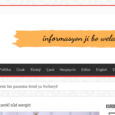
Polîtîka
Civak
Ekolojî
Çand
Hevpeyvîn
Edîtor
English
E
etin bin parastina fermî ya Swîsreyê
arokî sûd wergirt
KURD