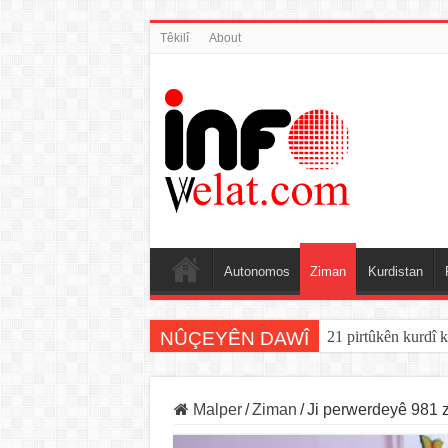
Têkilî
About
Autonomos
Ziman
Kurdistan
NÛÇEYÊN DAWÎ
21 pirtûkên kurdî k
Malper
/
Ziman
/
Ji perwerdeyê 981 z