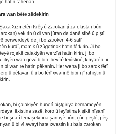
ê hatin rahênan.
ra wan bête zêdekirin
a Şaxa Xizmetên Krêş û Zarokan jî zarokistan bûn.
arokan) vekirin û di van jûran de danê sibê û piştî
ê perwerdeyê de ji bo zarokên 4-6 salî
n kurdî, mamik û zûgotinok hatin fêrkirin. Ji bo
yê rojekê çalakiyên werzîşî hatin kirin, ji bo
iliyên wan qewî bibin, hevîrê leyîstinê, kiriyarên bi
in bi wan re hatin pêkanîn. Her weha ji bo zarok fêrî
erg û pêlavan û ji bo fêrî xwarinê bibin jî rahiştin û
irin.
n
okan, bi çalakiyên hunerî piştgiriya bernameyên
deya lêxistina sazê, koro û leyîstina kişikê nîşanî
re beşdarî temaşekirina şanoyê bûn, çûn geştê, pêş
eriyan û bi vî awayî hate xwestin ku bala zarokan