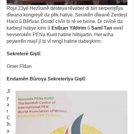
Roja 23yê Hezîranê desteya rêveber di bin serperiştîya
dîwana kongreyê da pêk hatiye. Serokên dîwanê Zerdeşt
Haco û Bêrîvan Dostkî civîn bi rê ve birine. Di civînê da
karbeşî hatiye kirin û
Eslîxan Yildirim
û
Samî Tan
wekî
hevserokên PENa Kurd hatine hilbijartin. Her wiha
peywirên mayî jî bi vî rengî hatine dabeşkirin:
Sekreterê Giştî:
Omer Fîdan
Endamên Bûroya Sekreterîya Giştî:
Jî
y
a
r
C
îh
a