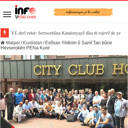
YE derî vekir: Serxwebûna Katalonyayê dîsa di rojevê de ye
Malper
/
Kurdistan
/
Eslîxan Yildirim û Samî Tan bûne
Hevserokên PENa Kurd