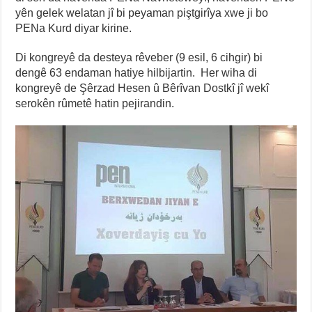
yên gelek welatan jî bi peyaman piştgirîya xwe ji bo
PENa Kurd diyar kirine.
Di kongreyê da desteya rêveber (9 esil, 6 cihgir) bi
dengê 63 endaman hatiye hilbijartin. Her wiha di
kongreyê de Şêrzad Hesen û Bêrîvan Dostkî jî wekî
serokên rûmetê hatin pejirandin.