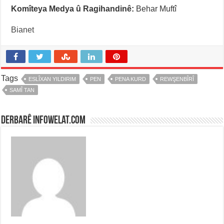
Komîteya Medya û Ragihandinê:
Behar Muftî
Bianet
Tags
ESLÎXAN YILDIRIM
PEN
PENA KURD
REWŞENBÎRÎ
SAMÎ TAN
Derbarê infowelat.com