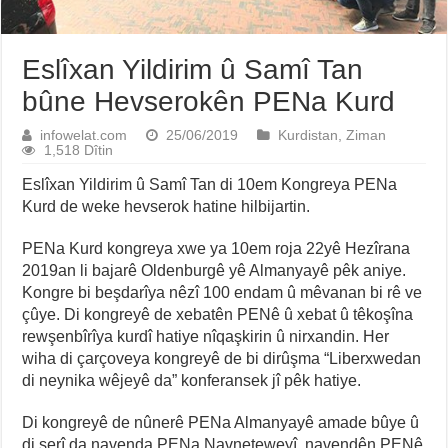
Eslîxan Yildirim û Samî Tan
bûne Hevserokên PENa Kurd
infowelat.com
25/06/2019
Kurdistan
,
Ziman
1,518 Dîtin
Eslîxan Yildirim û Samî Tan di 10em Kongreya PENa
Kurd de weke hevserok hatine hilbijartin.
PENa Kurd kongreya xwe ya 10em roja 22yê Hezîrana
2019an li bajarê Oldenburgê yê Almanyayê pêk aniye.
Kongre bi beşdarîya nêzî 100 endam û mêvanan bi rê ve
çûye. Di kongreyê de xebatên PENê û xebat û têkoşîna
rewşenbîrîya kurdî hatiye nîqaşkirin û nirxandin. Her
wiha di çarçoveya kongreyê de bi dirûşma “Liberxwedan
di neynika wêjeyê da” konferansek jî pêk hatiye.
Di kongreyê de nûnerê PENa Almanyayê amade bûye û
di serî da navenda PENa Navneteweyî, navendên PENê