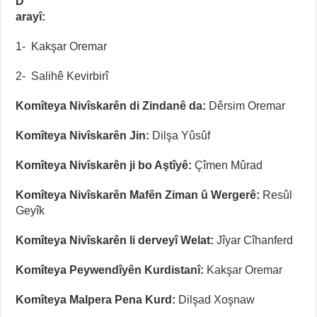
D
arayî:
1- Kakşar Oremar
2- Salihê Kevirbirî
Komîteya Nivîskarên di Zindanê da:
Dêrsim Oremar
Komîteya Nivîskarên Jin:
Dilşa Yûsûf
Komîteya Nivîskarên ji bo Aştîyê:
Çîmen Mûrad
Komîteya Nivîskarên Mafên Ziman û Wergerê:
Resûl
Geyîk
Komîteya Nivîskarên li derveyî Welat:
Jîyar Cîhanferd
Komîteya Peywendîyên Kurdistanî:
Kakşar Oremar
Komîteya Malpera Pena Kurd:
Dilşad Xoşnaw