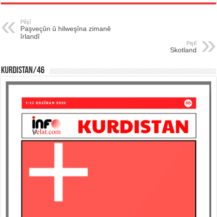
Pêşî
Paşveçûn û hilweşîna zimanê
îrlandî
Piştî
Skotland
KURDISTAN/46