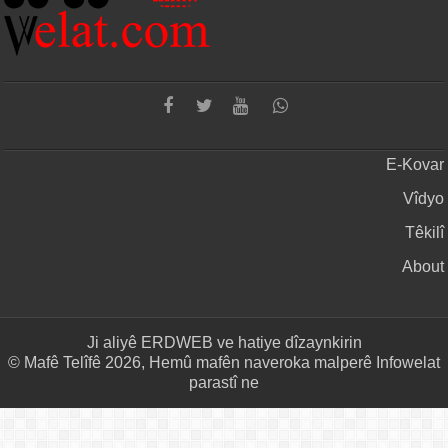
E-Kovar
Vîdyo
Têkilî
About
Ji aliyê
ERDWEB
ve hatiye dîzaynkirin
© Mafê Telîfê 2026, Hemû mafên naveroka malperê Infowelat
parastî ne