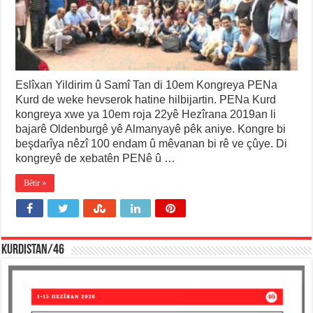
Eslîxan Yildirim û Samî Tan di 10em Kongreya PENa
Kurd de weke hevserok hatine hilbijartin. PENa Kurd
kongreya xwe ya 10em roja 22yê Hezîrana 2019an li
bajarê Oldenburgê yê Almanyayê pêk aniye. Kongre bi
beşdarîya nêzî 100 endam û mêvanan bi rê ve çûye. Di
kongreyê de xebatên PENê û …
Bêtir »
KURDISTAN/46