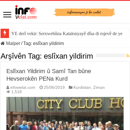
YE derî vekir: Serxwebûna Katalonyayê dîsa di rojevê de ye
Malper
/
Tag:
eslîxan yildirim
Arşîvên Tag:
eslîxan yildirim
Eslîxan Yildirim û Samî Tan bûne
Hevserokên PENa Kurd
infowelat.com
25/06/2019
Kurdistan
,
Ziman
1,518