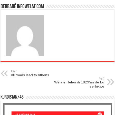
Derbarê infowelat.com
Pêşî
All roads lead to Athens
Piştî
Welatê Helen di 1829’an de bû
serbixwe
KURDISTAN/46