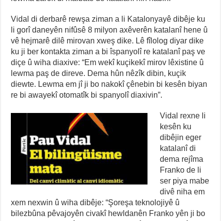
Vidal di derbarê rewşa ziman a li Katalonyayê dibêje ku
li gorî daneyên nifûsê 8 milyon axêverên katalanî hene û
vê hejmarê dilê mirovan xweş dike. Lê fîlolog diyar dike
ku ji ber kontakta ziman a bi îspanyolî re katalanî paş ve
diçe û wiha diaxive: “Em wekî kuçikekî mirov lêxistine û
lewma paş de direve. Dema hûn nêzîk dibin, kuçik
diewte. Lewma em jî ji bo nakokî çênebin bi kesên biyan
re bi awayekî otomatîk bi spanyolî diaxivin”.
Vidal rexne li
kesên ku
dibêjin eger
katalanî di
dema rejîma
Franko de li
ser piya mabe
divê niha em
xem nexwin û wiha dibêje: “Şoreşa teknolojiyê û
bilezbûna pêvajoyên civakî hewldanên Franko yên ji bo