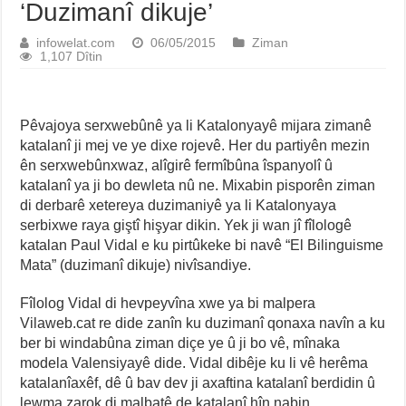
‘Duzimanî dikuje’
infowelat.com
06/05/2015
Ziman
1,107 Dîtin
Pêvajoya serxwebûnê ya li Katalonyayê mijara zimanê
katalanî ji mej ve ye dixe rojevê. Her du partiyên mezin
ên serxwebûnxwaz, alîgirê fermîbûna îspanyolî û
katalanî ya ji bo dewleta nû ne. Mixabin pisporên ziman
di derbarê xetereya duzimaniyê ya li Katalonyaya
serbixwe raya giştî hişyar dikin. Yek ji wan jî fîlologê
katalan Paul Vidal e ku pirtûkeke bi navê “El Bilinguisme
Mata” (duzimanî dikuje) nivîsandiye.
Fîlolog Vidal di hevpeyvîna xwe ya bi malpera
Vilaweb.cat re dide zanîn ku duzimanî qonaxa navîn a ku
ber bi windabûna ziman diçe ye û ji bo vê, mînaka
modela Valensiyayê dide. Vidal dibêje ku li vê herêma
katalanîaxêf, dê û bav dev ji axaftina katalanî berdidin û
lewma zarok di malbatê de katalanî hîn nabin.