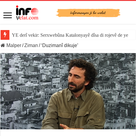
YE derî vekir: Serxwebûna Katalonyayê dîsa di rojevê de ye
Malper
/
Ziman
/
‘Duzimanî dikuje’