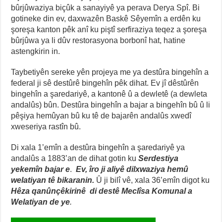
bûrjûwaziya biçûk a sanayiyê ya perava Derya Spî. Bi
gotineke din ev, daxwazên Baskê Sêyemîn a erdên ku
şoreşa kanton pêk anî ku piştî serfiraziya teqez a şoreşa
bûrjûwa ya li dûv restorasyona borbonî hat, hatine
astengkirin in.
Taybetiyên sereke yên projeya me ya destûra bingehîn a
federal ji sê destûrê bingehîn pêk dihat. Ev jî dêstûrên
bingehîn a şaredariyê, a kantonê û a dewletê (a dewleta
andalûs) bûn. Destûra bingehîn a bajar a bingehîn bû û li
pêşiya hemûyan bû ku tê de bajarên andalûs xwedî
xweseriya rastîn bû.
Di xala 1’emîn a destûra bingehîn a şaredariyê ya
andalûs a 1883’an de dihat gotin ku
Serdestiya
yekemîn bajar e
.
Ev, îro ji aliyê dilxwaziya hemû
welatiyan tê bikaranin.
Û ji bilî vê, xala 36’emîn digot ku
Hêza qanûnçêkirinê di destê Meclîsa Komunal a
Welatiyan de ye
.