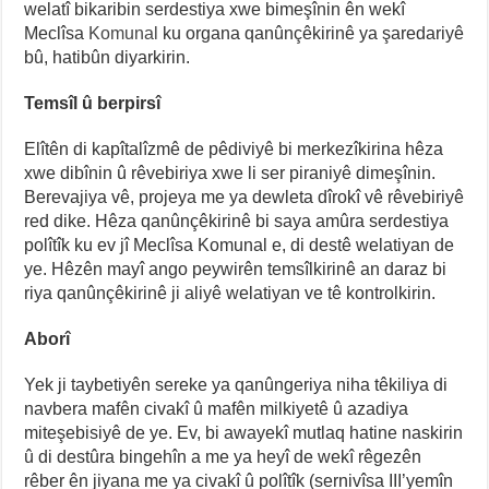
welatî bikaribin serdestiya xwe bimeşînin ên wekî
Meclîsa
Komunal
ku organa qanûnçêkirinê ya şaredariyê
bû, hatibûn diyarkirin.
Temsîl û berpirsî
Elîtên di kapîtalîzmê de pêdiviyê bi merkezîkirina hêza
xwe dibînin û rêvebiriya xwe li ser piraniyê dimeşînin.
Berevajiya vê, projeya me ya dewleta dîrokî vê rêvebiriyê
red dike. Hêza qanûnçêkirinê bi saya amûra serdestiya
polîtîk ku ev jî Meclîsa Komunal e, di destê welatiyan de
ye. Hêzên mayî ango peywirên temsîlkirinê an daraz bi
riya qanûnçêkirinê ji aliyê welatiyan ve tê kontrolkirin.
Aborî
Yek ji taybetiyên sereke ya qanûngeriya niha têkiliya di
navbera mafên civakî û mafên milkiyetê û azadiya
miteşebisiyê de ye. Ev, bi awayekî mutlaq hatine naskirin
û di destûra bingehîn a me ya heyî de wekî rêgezên
rêber ên jiyana me ya civakî û polîtîk (sernivîsa III’yemîn