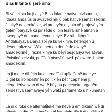
Blas Înfante û şerê niha
Bi vê teksta ku ji aliyê Blas Înfante hatiye nivîsandin,
îdeala andalûs bi awayekî rêk û pêk hatiye şematîzekirin.
Ji aliyê naverokê ve, wî projeyên dişibin vê projoyê yên
gelên Îberyayê ku pir zêde di bin tesîra ruhê alman a
ewropayê de mane, rexne kiriye. Ev ruh dijberê
Andalûsyaya Derya spî ye ku vekiriye, heterojen û
desentralîze ye. Wî di heman demê de awayê
amadekirinê ji rexne kiriye ku bêyî beşdariya welatiyan,
rêxistinên civakî, polîtîk û pîşeyî û hwd. pêk were, hatine
amadekirin.
Îro ji me re dibêjin ku alternatîfa kapîtalîzmê tune ye.
Digel ku îro rêxistinên polîtîk ên bêtir çep hene jî,
eleqederiya wan di warê bûyina parçeyeke organên
serdestiya sermayeyê yên wekî parlamento û hikumetan
e.
Lê di dîrokê de alternatîfeke me heye û em dikarin wê di
pêvajoya dîrokî ya heyî de bi kar bînin. Ev jî di polîtîka û