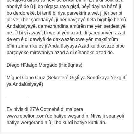
aboriyê de û ji bo nîqaşa raya giştî, bêyî dayina hêzê ji
bo derdorekê, bi tenê bi riya parvekirina wê, ji jêr ber bi
jor ve ji her şaredariyê, ji her navçeyê heta bigihîje hemû
Andalûsiyayê, damezrandina amûrên me yên serdestiyê
ne. Û bi vî awayî, bi welatiyên azad, di şaredariyên azad
de em ê di dawiyê de daxwazên xwe yên maksîmûm
bînin ziman ku ev jî Andalûsiyaya Azad ku dixwaze bibe
parçeyeke mirovahiya azad a di cîhaneke azad de.
Diego Hîdalgo Morgado (Hiqûqnas)
Mîguel Cano Cruz (Sekreterê Giştî ya Sendîkaya Yekgirtî
ya Andalûsiyayê)
————–
Ev nivîs di 27’ê Cotmehê di malpera
www.rebelion.com’de hatiye weşandin. Nivîs ji spanyolî
hatiye wergerandin û ji bo kurdî hatiye kurtkirin.