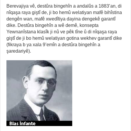
Berevajiya vê, destûra bingehîn a andalûs a 1883’an, di
nîqaşa raya giştî de, ji bo hemû welatiyan mafê bihîstina
dengên wan, mafê xwedîtiya dayina dengekê garantî
dike. Destûra bingehîn a wê demê, konsepta
Yewnanîstana klasîk ji nû ve pêk tîne û di nîqaşa raya
giştî de ji bo hemû welatiyan gotina wekhev garantî dike
(fikraya b ya xala 9’emîn a destûra bingehîn a
şaredariyê).