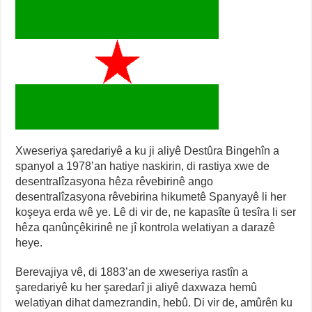
Xweseriya şaredariyê a ku ji aliyê Destûra Bingehîn a
spanyol a 1978’an hatiye naskirin, di rastiya xwe de
desentralîzasyona hêza rêvebirinê ango
desentralîzasyona rêvebirina hikumetê Spanyayê li her
koşeya erda wê ye. Lê di vir de, ne kapasîte û tesîra li ser
hêza qanûnçêkirinê ne jî kontrola welatiyan a darazê
heye.
Berevajiya vê, di 1883’an de xweseriya rastîn a
şaredariyê ku her şaredarî ji aliyê daxwaza hemû
welatiyan dihat damezrandin, hebû. Di vir de, amûrên ku