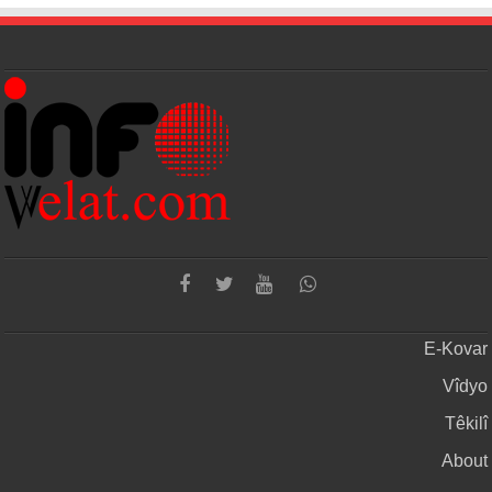
E-Kovar
Vîdyo
Têkilî
About