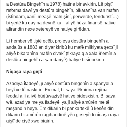
a Destûra Bingehîn a 1978) hatine binavkirin. Lê piştî
reforma dawî ya destûra bingehîn, bikaranîna van mafan
(îstîhdam, xanî, meaşê malnişînî, perwerde, tenduristî…)
bi şertê ku dayina deynê ku ji aliyê hêza fînansê hatiye
afirandin nexe xetereyê ve hatiye girêdan.
Li hember vê tiştê ecêb, projeya destûra bingehîn a
andalûs a 1883’an diyar kiribû ku mafê milkiyeta şexsî ji
aliyê bikaranîna mafên civakî (fikraya q a xala 9’emîn a
destûra bingehîn a şaredariyê) hatiye bisînorkirin.
Nîqaşa raya giştî
Azadiya îfadeyê, ji aliyê destûra bingehîn a spanyol a
heyî ve tê naskirin. Ev maf, bi saya têkbirina rejîma
feodal a ji aliyê bûrjûwaziyê hatiye bidesxistin. Bi saya
wê, azadiya me ya îfadeyê ya ji aliyê amûrên me tê
meşandin heye. Em dikarin bi pankartekê û kesên din
dikarin bi amûrên ragihandinê yên girseyî di nîqaşa raya
giştî de ciyê xwe bigirin.