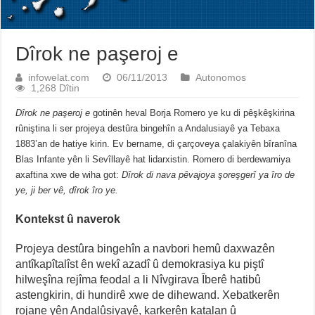
Dîrok ne paşeroj e
infowelat.com
06/11/2013
Autonomos
1,268 Dîtin
Dîrok ne paşeroj e
gotinên heval Borja Romero ye ku di pêşkêşkirina
rûniştina li ser projeya destûra bingehîn a Andalusiayê ya Tebaxa
1883’an de hatiye kirin. Ev bername, di çarçoveya çalakiyên bîranîna
Blas Infante yên li Sevîllayê hat lidarxistin. Romero di berdewamiya
axaftina xwe de wiha got:
Dîrok di nava pêvajoya şoreşgerî ya îro de
ye, ji ber vê, dîrok îro ye.
Kontekst û naverok
Projeya destûra bingehîn a navbori hemû daxwazên
antîkapîtalîst ên wekî azadî û demokrasiya ku piştî
hilweşîna rejîma feodal a li Nîvgirava Îberê hatibû
astengkirin, di hundirê xwe de dihewand. Xebatkerên
rojane yên Andalûsiyayê, karkerên katalan û