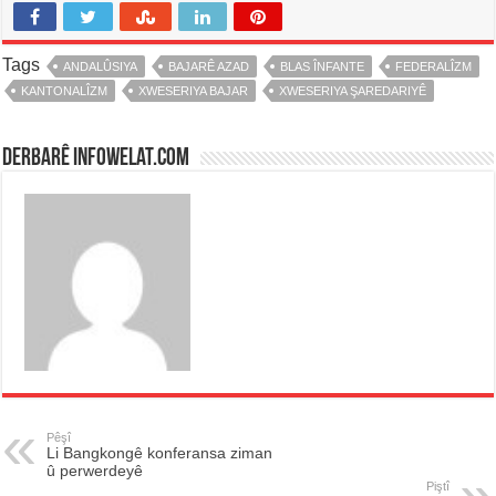
Tags
ANDALÛSIYA
BAJARÊ AZAD
BLAS ÎNFANTE
FEDERALÎZM
KANTONALÎZM
XWESERIYA BAJAR
XWESERIYA ŞAREDARIYÊ
Derbarê infowelat.com
Pêşî
Li Bangkongê konferansa ziman
û perwerdeyê
Piştî