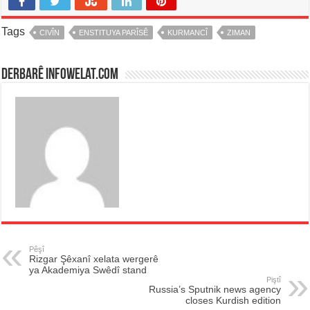
Tags
CIVÎN
ENSTITUYA PARÎSÊ
KURMANCÎ
ZIMAN
Derbarê infowelat.com
Pêşî
Rizgar Şêxanî xelata wergerê
ya Akademiya Swêdî stand
Piştî
Russia’s Sputnik news agency
closes Kurdish edition