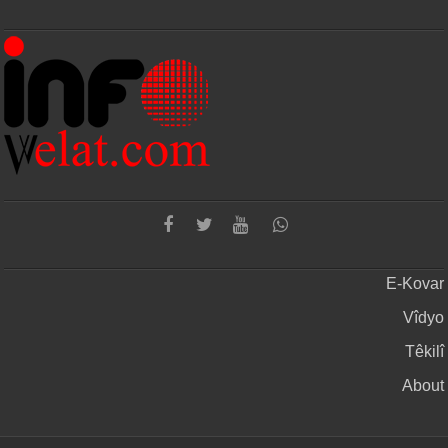
E-Kovar
Vîdyo
Têkilî
About