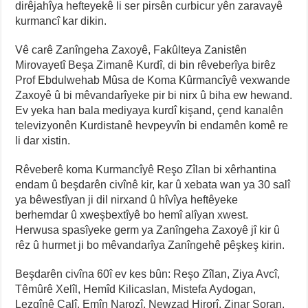
dirêjahîya hefteyekê li ser pirsên curbicur yên zaravayê
kurmancî kar dikin.
Vê carê Zanîngeha Zaxoyê, Fakûlteya Zanistên
Mirovayetî Beşa Zimanê Kurdî, di bin rêveberîya birêz
Prof Ebdulwehab Mûsa de Koma Kûrmancîyê vexwande
Zaxoyê û bi mêvandarîyeke pir bi nirx û biha ew hewand.
Ev yeka han bala mediyaya kurdî kişand, çend kanalên
televizyonên Kurdistanê hevpeyvîn bi endamên komê re
li dar xistin.
Rêveberê koma Kurmancîyê Reşo Zîlan bi xêrhantina
endam û beşdarên civînê kir, kar û xebata wan ya 30 salî
ya bêwestîyan ji dil nirxand û hîvîya heftêyeke
berhemdar û xweşbextîyê bo hemî alîyan xwest.
Herwusa spasîyeke germ ya Zanîngeha Zaxoyê jî kir û
rêz û hurmet ji bo mêvandarîya Zanîngehê pêşkeş kirin.
Beşdarên civîna 60î ev kes bûn: Reşo Zîlan, Ziya Avcî,
Têmûrê Xelîl, Hemîd Kilicaslan, Mistefa Aydogan,
Lezgînê Çalî, Emîn Narozî, Newzad Hirorî, Zinar Soran,