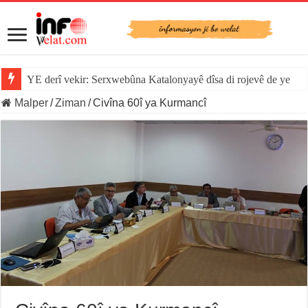
YE derî vekir: Serxwebûna Katalonyayê dîsa di rojevê de ye
Malper
/
Ziman
/
Civîna 60î ya Kurmancî