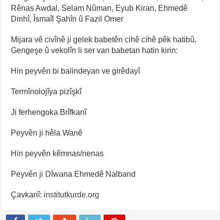
Rênas Awdal, Selam Nûman, Eyub Kiran, Ehmedê
Dirihî, Îsmaîl Şahîn û Fazil Omer
Mijara vê civînê ji gelek babetên cihê cihê pêk hatibû.
Gengeşe û vekolîn li ser van babetan hatin kirin:
Hin peyvên bi balindeyan ve girêdayî
Termînolojîya pizîşkî
Ji ferhengoka Brîfkanî
Peyvên ji hêla Wanê
Hin peyvên kêmnas/nenas
Peyvên ji Dîwana Ehmedê Nalband
Çavkanî:
institutkurde.org