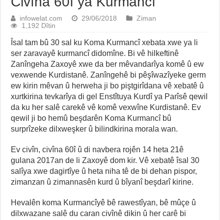
Civîna 60î ya Kurmancî
infowelat.com
29/06/2018
Ziman
1,192 Dîtin
Îsal tam bû 30 sal ku Koma Kurmancî xebata xwe ya li
ser zaravayê kurmancî didomîne. Bi vê hilkeftinê
Zanîngeha Zaxoyê xwe da ber mêvandarîya komê û ew
vexwende Kurdistanê. Zanîngehê bi pêşîwazîyeke germ
ew kirin mêvan û herweha ji bo piştgirîdana vê xebatê û
xurtkirina tevkarîya di gel Enstîtuya Kurdî ya Parîsê qewil
da ku her salê carekê vê komê vexwîne Kurdistanê. Ev
qewil ji bo hemû beşdarên Koma Kurmancî bû
surprîzeke dilxweşker û bilindkirina morala wan.
Ev civîn, civîna 60î û di navbera rojên 14 heta 21ê
gulana 2017an de li Zaxoyê dom kir. Vê xebatê îsal 30
salîya xwe dagirtîye û heta niha tê de bi dehan pispor,
zimanzan û zimannasên kurd û bîyanî beşdarî kirine.
Hevalên koma Kurmancîyê bê rawestîyan, bê mûçe û
dilxwazane salê du caran civînê dikin û her carê bi