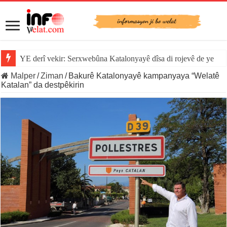
YE derî vekir: Serxwebûna Katalonyayê dîsa di rojevê de ye
Malper
/
Ziman
/
Bakurê Katalonyayê kampanyaya “Welatê
Katalan” da destpêkirin