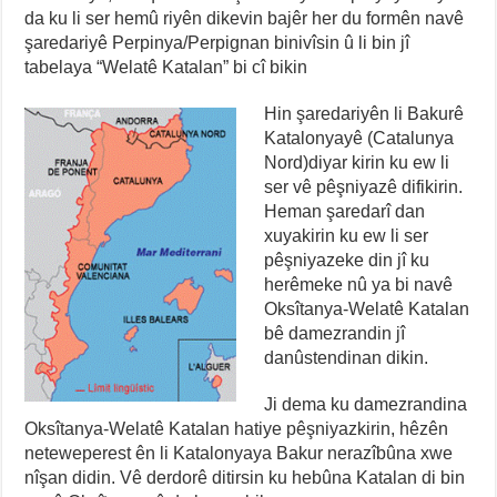
da ku li ser hemû riyên dikevin bajêr her du formên navê
şaredariyê Perpinya/Perpignan binivîsin û li bin jî
tabelaya “Welatê Katalan” bi cî bikin
Hin şaredariyên li Bakurê
Katalonyayê (Catalunya
Nord)diyar kirin ku ew li
ser vê pêşniyazê difikirin.
Heman şaredarî dan
xuyakirin ku ew li ser
pêşniyazeke din jî ku
herêmeke nû ya bi navê
Oksîtanya-Welatê Katalan
bê damezrandin jî
danûstendinan dikin.
Ji dema ku damezrandina
Oksîtanya-Welatê Katalan hatiye pêşniyazkirin, hêzên
neteweperest ên li Katalonyaya Bakur nerazîbûna xwe
nîşan didin. Vê derdorê ditirsin ku hebûna Katalan di bin