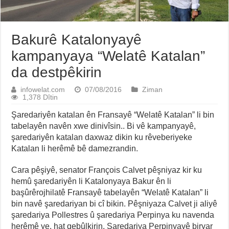
Bakurê Katalonyayê
kampanyaya “Welatê Katalan”
da destpêkirin
infowelat.com
07/08/2016
Ziman
1,378 Dîtin
Şaredariyên katalan ên Fransayê “Welatê Katalan” li bin
tabelayên navên xwe dinivîsin.. Bi vê kampanyayê,
şaredariyên katalan daxwaz dikin ku rêveberiyeke
Katalan li herêmê bê damezrandin.
Cara pêşiyê, senator François Calvet pêşniyaz kir ku
hemû şaredariyên li Katalonyaya Bakur ên li
başûrêrojhilatê Fransayê tabelayên “Welatê Katalan” li
bin navê şaredariyan bi cî bikin. Pêşniyaza Calvet ji aliyê
şaredariya Pollestres û şaredariya Perpinya ku navenda
herêmê ye, hat qebûlkirin. Şaredariya Perpinyayê biryar