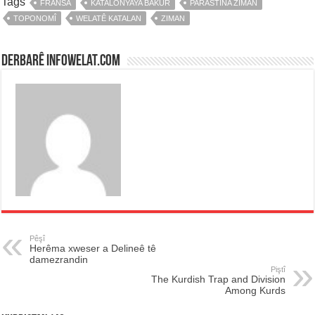
Tags
FRANSA
KATALONYAYA BAKUR
PARASTINA ZIMAN
TOPONOMÎ
WELATÊ KATALAN
ZIMAN
Derbarê infowelat.com
Pêşî
Herêma xweser a Delineê tê
damezrandin
Piştî
The Kurdish Trap and Division
Among Kurds