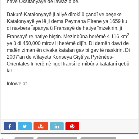
navê Oksîtanyayê de lawaz bibe.
Bakurê Katalonyayê ji aliyê dîrokî û çandî ve beşeke
Katalonyayê ye lê ji dema Peymana Pîrene ya 1659 ku
di navbera Îspanya û Fransayê de hatiye îmzekirin, ji
2
Fransayê re hatiye hiştin. Mezinbûna herêmê 4 116 km
ye û di 450,000 mirov li herêmê dijîn. Di demên dawî de
mafên ziman ên civaka katalan gav bi gav tê naskirin. Di
2007’an de wîlayeta Konseya Giştî ya Pyrénées-
Orientales li herêmê ligel fransî fermîbûna katalanî qebûl
kir.
Înfowelat