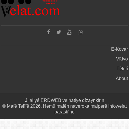
E-Kovar
Vîdyo
Têkilî
About
Ji aliyê
ERDWEB
ve hatiye dîzaynkirin
© Mafê Telîfê 2026, Hemû mafên naveroka malperê Infowelat
parastî ne