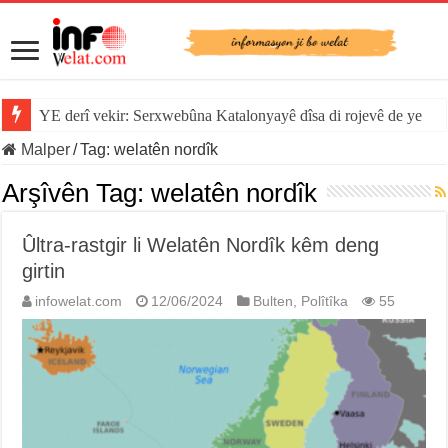
YE derî vekir: Serxwebûna Katalonyayê dîsa di rojevê de ye
Malper
/
Tag:
welatên nordîk
Arşîvên Tag:
welatên nordîk
Ûltra-rastgir li Welatên Nordîk kêm deng
girtin
infowelat.com
12/06/2024
Bulten
,
Polîtîka
55