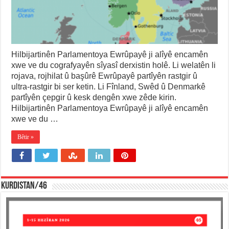
Hilbijartinên Parlamentoya Ewrûpayê ji alîyê encamên
xwe ve du cografyayên sîyasî derxistin holê. Li welatên li
rojava, rojhilat û başûrê Ewrûpayê partîyên rastgir û
ultra-rastgir bi ser ketin. Li Fînland, Swêd û Denmarkê
partîyên çepgir û kesk dengên xwe zêde kirin.
Hilbijartinên Parlamentoya Ewrûpayê ji alîyê encamên
xwe ve du …
Bêtir »
KURDISTAN/46