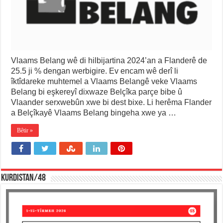
Vlaams Belang wê di hilbijartina 2024’an a Flanderê de
25.5 ji % dengan werbigire. Ev encam wê derî li
îktîdareke muhtemel a Vlaams Belangê veke Vlaams
Belang bi eşkereyî dixwaze Belçîka parçe bibe û
Vlaander serxwebûn xwe bi dest bixe. Li herêma Flander
a Belçîkayê Vlaams Belang bingeha xwe ya …
Bêtir »
KURDISTAN/48