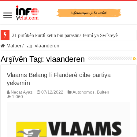
21 pirtûkên kurdî ketin bin parastina fermî ya Swîsreyê
Malper
/
Tag:
vlaanderen
Arşîvên Tag:
vlaanderen
Vlaams Belang li Flanderê dibe partiya
yekemîn
Necat Ayaz
07/12/2022
Autonomos
,
Bulten
1,060