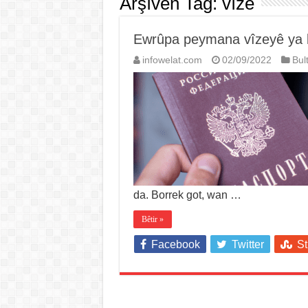
Arşîvên Tag:
vîze
Ewrûpa peymana vîzeyê ya bi
infowelat.com
02/09/2022
Bul
da. Borrek got, wan …
Bêtir »
Facebook
Twitter
S