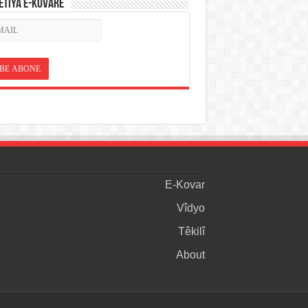
ETÎYA E-KOVARÊ
E-Kovar
Vîdyo
Têkilî
About