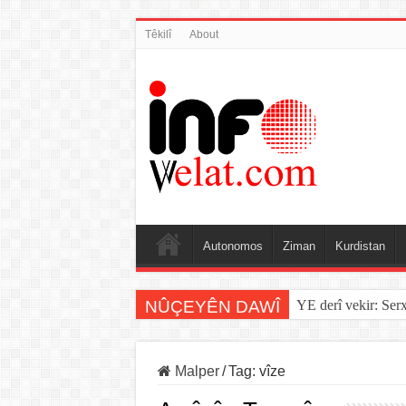
Têkilî
About
Autonomos
Ziman
Kurdistan
NÛÇEYÊN DAWÎ
YE derî vekir: Ser
Malper
/
Tag:
vîze