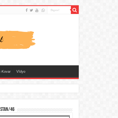
-Kovar
Vîdyo
ISTAN/46