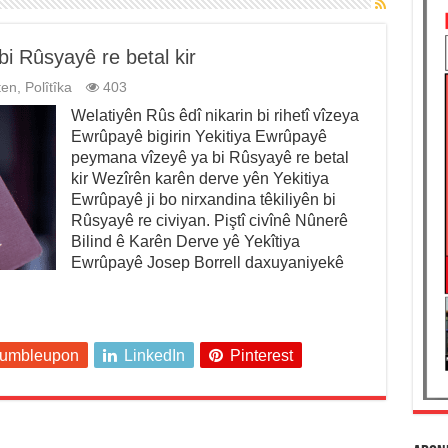
 Rûsyayê re betal kir
ten
,
Polîtîka
403
Welatiyên Rûs êdî nikarin bi rihetî vîzeya
Ewrûpayê bigirin Yekitiya Ewrûpayê
peymana vîzeyê ya bi Rûsyayê re betal
kir Wezîrên karên derve yên Yekitiya
Ewrûpayê ji bo nirxandina têkiliyên bi
Rûsyayê re civiyan. Piştî civînê Nûnerê
Bilind ê Karên Derve yê Yekîtiya
Ewrûpayê Josep Borrell daxuyaniyekê
tumbleupon
LinkedIn
Pinterest