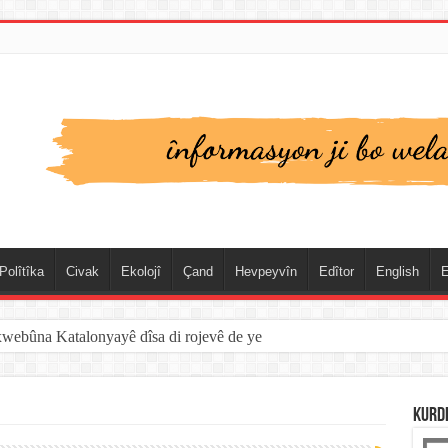
Polîtîka
Civak
Ekolojî
Çand
Hevpeyvîn
Edîtor
English
E
xwebûna Katalonyayê dîsa di rojevê de ye
KURD