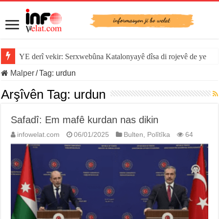
YE derî vekir: Serxwebûna Katalonyayê dîsa di rojevê de ye
Malper
/
Tag:
urdun
Arşîvên Tag:
urdun
Safadî: Em mafê kurdan nas dikin
infowelat.com
06/01/2025
Bulten
,
Polîtîka
64