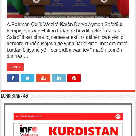
A.Rahman Çelîk Wezîrê Karên Derve Ayman Safadî bı
hempîşeyê xwe Hakan Fîdan re hevdîtînekê li dar xist.
Safadî li ser pirsa rojnamevanekî tirk dîtinên xwe yên di
derbarê kurdên Rojava de wiha îfade kir: “Elbet em mafê
kurdan ê jiyanê yê li ser erdên wan tevlî mafên komên
din nas …
Bêtir »
KURDISTAN/46