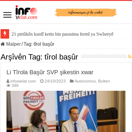
21 pirtûkên kurdî ketin bin parastina fermî ya Swîsreyê
Malper
/
Tag:
tîrol başûr
Arşîvên Tag:
tîrol başûr
Li Tîrola Başûr SVP şikestin xwar
infowelat.com
24/10/2023
Autonomos
,
Bulten
348