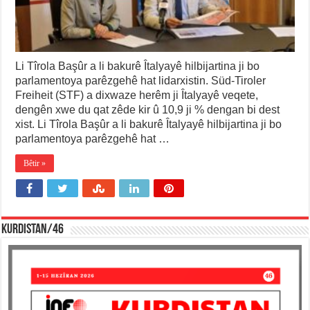
Li Tîrola Başûr a li bakurê Îtalyayê hilbijartina ji bo
parlamentoya parêzgehê hat lidarxistin. Süd-Tiroler
Freiheit (STF) a dixwaze herêm ji Îtalyayê veqete,
dengên xwe du qat zêde kir û 10,9 ji % dengan bi dest
xist. Li Tîrola Başûr a li bakurê Îtalyayê hilbijartina ji bo
parlamentoya parêzgehê hat …
Bêtir »
KURDISTAN/46