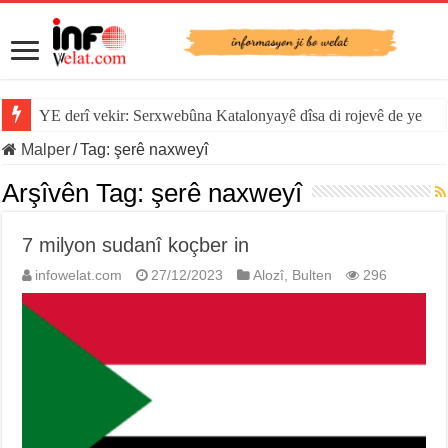
YE derî vekir: Serxwebûna Katalonyayê dîsa di rojevê de ye
Malper
/
Tag:
şerê naxweyî
Arşîvên Tag:
şerê naxweyî
7 milyon sudanî koçber in
infowelat.com
27/12/2023
Alozî
,
Bulten
296