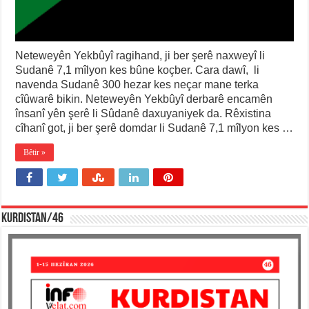
Neteweyên Yekbûyî ragihand, ji ber şerê naxweyî li
Sudanê 7,1 mîlyon kes bûne koçber. Cara dawî, li
navenda Sudanê 300 hezar kes neçar mane terka
cîûwarê bikin. Neteweyên Yekbûyî derbarê encamên
însanî yên şerê li Sûdanê daxuyaniyek da. Rêxistina
cîhanî got, ji ber şerê domdar li Sudanê 7,1 mîlyon kes …
Bêtir »
KURDISTAN/46