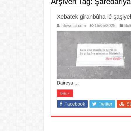
Arşîvên Tag:
Şaredariya
Xebatek giranbûha lê şaşiyek
infowelat.com
15/05/2025
Bul
Daîreya …
Bêtir »
Facebook
Twitter
S