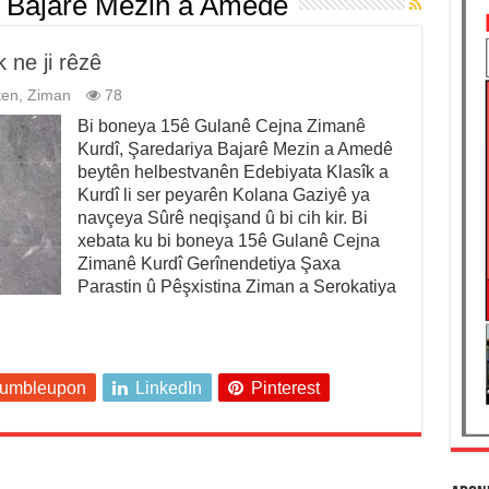
 Bajarê Mezin a Amedê
 ne ji rêzê
ten
,
Ziman
78
Bi boneya 15ê Gulanê Cejna Zimanê
Kurdî, Şaredariya Bajarê Mezin a Amedê
beytên helbestvanên Edebiyata Klasîk a
Kurdî li ser peyarên Kolana Gaziyê ya
navçeya Sûrê neqişand û bi cih kir. Bi
xebata ku bi boneya 15ê Gulanê Cejna
Zimanê Kurdî Gerînendetiya Şaxa
Parastin û Pêşxistina Ziman a Serokatiya
tumbleupon
LinkedIn
Pinterest