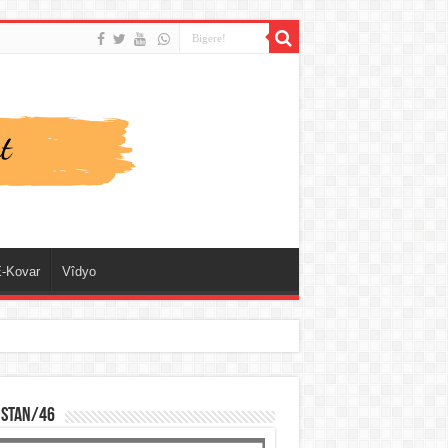
-Kovar
Vîdyo
ISTAN/46