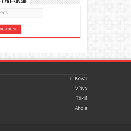
ETÎYA E-KOVARÊ
E-Kovar
Vîdyo
Têkilî
About