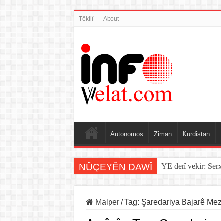
Têkilî
About
Autonomos
Ziman
Kurdistan
NÛÇEYÊN DAWÎ
YE derî vekir: Ser
Malper
/
Tag:
Şaredariya Bajarê Me