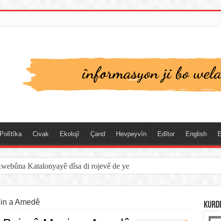
Polîtîka
Civak
Ekolojî
Çand
Hevpeyvîn
Edîtor
English
E
xwebûna Katalonyayê dîsa di rojevê de ye
zin a Amedê
KURD