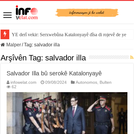
YE derî vekir: Serxwebûna Katalonyayê dîsa di rojevê de ye
Malper
/
Tag:
salvador illa
Arşîvên Tag:
salvador illa
Salvador Illa bû serokê Katalonyayê
infowelat.com
09/08/2024
Autonomos
,
Bulten
62