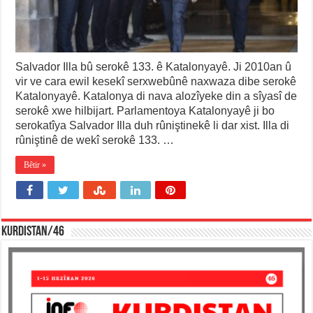
Salvador Illa bû serokê 133. ê Katalonyayê. Ji 2010an û
vir ve cara ewil kesekî serxwebûnê naxwaza dibe serokê
Katalonyayê. Katalonya di nava alozîyeke din a sîyasî de
serokê xwe hilbijart. Parlamentoya Katalonyayê ji bo
serokatîya Salvador Illa duh rûniştinekê li dar xist. Illa di
rûniştinê de wekî serokê 133. …
Bêtir »
KURDISTAN/46