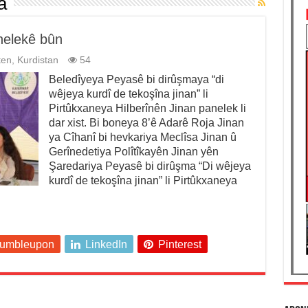
a
nelekê bûn
ten
,
Kurdistan
54
Beledîyeya Peyasê bi dirûşmaya “di
wêjeya kurdî de tekoşîna jinan” li
Pirtûkxaneya Hilberînên Jinan panelek li
dar xist. Bi boneya 8’ê Adarê Roja Jinan
ya Cîhanî bi hevkariya Meclîsa Jinan û
Gerînedetiya Polîtîkayên Jinan yên
Şaredariya Peyasê bi dirûşma “Di wêjeya
kurdî de tekoşîna jinan” li Pirtûkxaneya
tumbleupon
LinkedIn
Pinterest