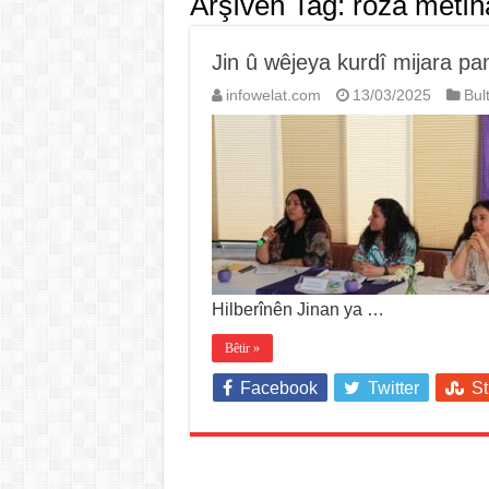
Arşîvên Tag:
roza metîn
Jin û wêjeya kurdî mijara pa
infowelat.com
13/03/2025
Bul
Hilberînên Jinan ya …
Bêtir »
Facebook
Twitter
S