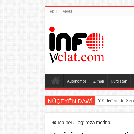
Têkilî
About
Autonomos
Ziman
Kurdistan
NÛÇEYÊN DAWÎ
YE derî vekir: Ser
Malper
/
Tag:
roza metîna