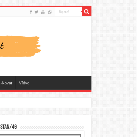
-Kovar
Vîdyo
ISTAN/46