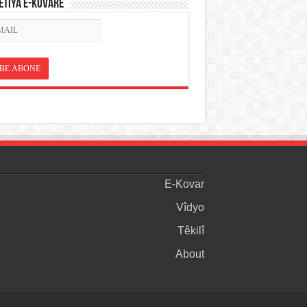
ETÎYA E-KOVARÊ
E-Kovar
Vîdyo
Têkilî
About