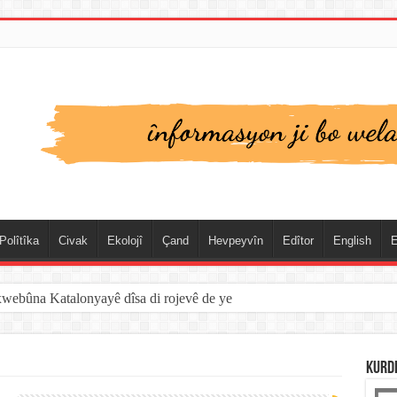
Polîtîka
Civak
Ekolojî
Çand
Hevpeyvîn
Edîtor
English
E
xwebûna Katalonyayê dîsa di rojevê de ye
KURD